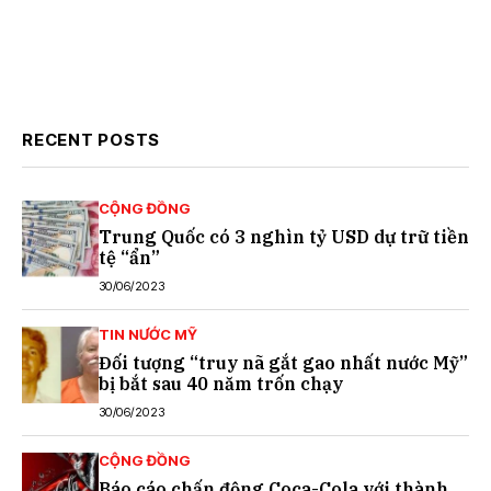
RECENT POSTS
CỘNG ĐỒNG
Trung Quốc có 3 nghìn tỷ USD dự trữ tiền
tệ “ẩn”
30/06/2023
TIN NƯỚC MỸ
Đối tượng “truy nã gắt gao nhất nước Mỹ”
bị bắt sau 40 năm trốn chạy
30/06/2023
CỘNG ĐỒNG
Báo cáo chấn động Coca-Cola với thành