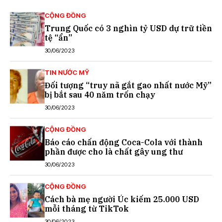
CỘNG ĐỒNG
Trung Quốc có 3 nghìn tỷ USD dự trữ tiền
tệ “ẩn”
30/06/2023
TIN NƯỚC MỸ
Đối tượng “truy nã gắt gao nhất nước Mỹ”
bị bắt sau 40 năm trốn chạy
30/06/2023
CỘNG ĐỒNG
Báo cáo chấn động Coca-Cola với thành
phần được cho là chất gây ung thư
30/06/2023
CỘNG ĐỒNG
Cách bà mẹ người Úc kiếm 25.000 USD
mỗi tháng từ TikTok
30/06/2023