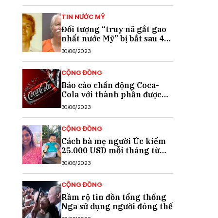
TIN NƯỚC MỸ
Đối tượng “truy nã gắt gao
nhất nước Mỹ” bị bắt sau 40
năm trốn chạy
30/06/2023
CỘNG ĐỒNG
Báo cáo chấn động Coca-
Cola với thành phần được
cho là chất gây ung thư
30/06/2023
CỘNG ĐỒNG
Cách bà mẹ người Úc kiếm
25.000 USD mỗi tháng từ
TikTok
30/06/2023
CỘNG ĐỒNG
Rầm rộ tin đồn tổng thống
Nga sử dụng người đóng thế