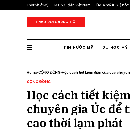
Thời tiết ở Mỹ
Mã bưu điện Việt Nam
Đô la mỹ (USD) hôm
THEO DÕI CHÚNG TÔI
TIN NƯỚC MỸ
DU HỌC MỸ
Home
CỘNG ĐỒNG
Học cách tiết kiệm điện của các chuyên
CỘNG ĐỒNG
Học cách tiết kiệm
chuyên gia Úc để 
cao thời lạm phát