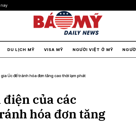
 nay
DU LỊCH MỸ
VISA MỸ
NGƯỜI VIỆT Ở MỸ
NGƯỜ
 gia Úc để tránh hóa đơn tăng cao thời lạm phát
 điện của các
tránh hóa đơn tăng