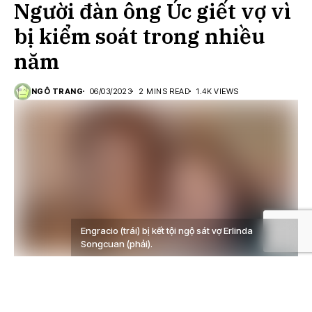
Người đàn ông Úc giết vợ vì
bị kiểm soát trong nhiều
năm
NGÔ TRANG
06/03/2023
2 MINS READ
1.4K VIEWS
Engracio (trái) bị kết tội ngộ sát vợ Erlinda
Songcuan (phải).
Engracio Songcuan, một người đàn ông 75 tuổi ở
Sydney, Úc đã bị tuyên phạt 7,5 năm tù vì tội giết