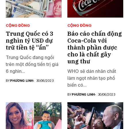
CỘNG ĐỒNG
CỘNG ĐỒNG
Trung Quốc có 3
Báo cáo chấn động
nghìn tỷ USD dự
Coca-Cola với
trữ tiền tệ “ẩn”
thành phần được
cho là chất gây
Trung Quốc đang ngồi
ung thư
trên một đống tiền trị giá
6 nghìn...
WHO sẽ dán nhãn chất
làm ngọt nhân tạo phổ
BY
PHƯƠNG LINH
30/06/2023
biến có...
BY
PHƯƠNG LINH
30/06/2023