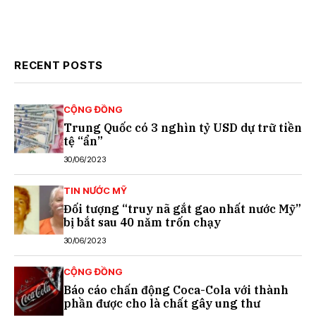
RECENT POSTS
CỘNG ĐỒNG
Trung Quốc có 3 nghìn tỷ USD dự trữ tiền
tệ “ẩn”
30/06/2023
TIN NƯỚC MỸ
Đối tượng “truy nã gắt gao nhất nước Mỹ”
bị bắt sau 40 năm trốn chạy
30/06/2023
CỘNG ĐỒNG
Báo cáo chấn động Coca-Cola với thành
phần được cho là chất gây ung thư