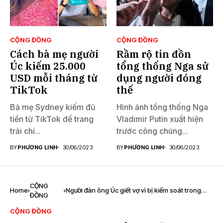
CỘNG ĐỒNG
CỘNG ĐỒNG
Cách bà mẹ người
Rầm rộ tin đồn
Úc kiếm 25.000
tổng thống Nga sử
USD mỗi tháng từ
dụng người đóng
TikTok
thế
Bà mẹ Sydney kiếm đủ
Hình ảnh tổng thống Nga
tiền từ TikTok để trang
Vladimir Putin xuất hiện
trải chi...
trước công chúng...
BY
PHƯƠNG LINH
30/06/2023
BY
PHƯƠNG LINH
30/06/2023
CỘNG
Home
Người đàn ông Úc giết vợ vì bị kiểm soát trong
ĐỒNG
nhiều năm
CỘNG ĐỒNG