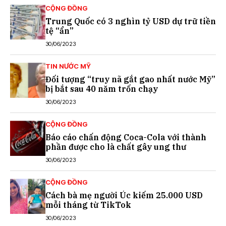
CỘNG ĐỒNG
Trung Quốc có 3 nghìn tỷ USD dự trữ tiền
tệ “ẩn”
30/06/2023
TIN NƯỚC MỸ
Đối tượng “truy nã gắt gao nhất nước Mỹ”
bị bắt sau 40 năm trốn chạy
30/06/2023
CỘNG ĐỒNG
Báo cáo chấn động Coca-Cola với thành
phần được cho là chất gây ung thư
30/06/2023
CỘNG ĐỒNG
Cách bà mẹ người Úc kiếm 25.000 USD
mỗi tháng từ TikTok
30/06/2023