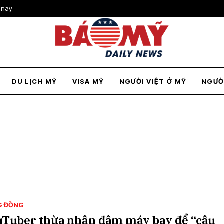
 nay
DU LỊCH MỸ
VISA MỸ
NGƯỜI VIỆT Ở MỸ
NGƯỜ
G ĐỒNG
uTuber thừa nhận đâm máy bay để “câu