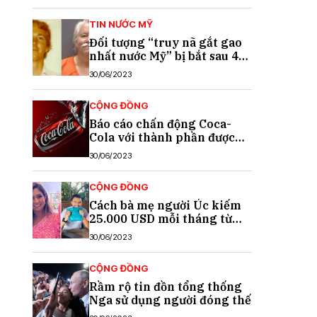
TIN NƯỚC MỸ
Đối tượng “truy nã gắt gao
nhất nước Mỹ” bị bắt sau 40
năm trốn chạy
30/06/2023
CỘNG ĐỒNG
Báo cáo chấn động Coca-
Cola với thành phần được
cho là chất gây ung thư
30/06/2023
CỘNG ĐỒNG
Cách bà mẹ người Úc kiếm
25.000 USD mỗi tháng từ
TikTok
30/06/2023
CỘNG ĐỒNG
Rầm rộ tin đồn tổng thống
Nga sử dụng người đóng thế