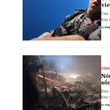
vi
Các 
bay 
BY
PH
CỘN
Nón
sốn
Báo 
khu 
BY
TH