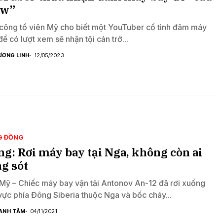
ew”
công tố viên Mỹ cho biết một YouTuber cố tình đâm máy
để có lượt xem sẽ nhận tội cản trở...
ƯƠNG LINH
12/05/2023
G ĐỒNG
g: Rơi máy bay tại Nga, không còn ai
g sót
Mỹ – Chiếc máy bay vận tải Antonov An-12 đã rơi xuống
vực phía Đông Siberia thuộc Nga và bốc cháy...
ANH TÂM
04/11/2021