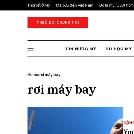
Thời tiết ở Mỹ
Mã bưu điện Việt Nam
Đô la mỹ (USD) hôm
THEO DÕI CHÚNG TÔI
TIN NƯỚC MỸ
DU HỌC MỸ
Home
rơi máy bay
rơi máy bay
CỘN
Yo