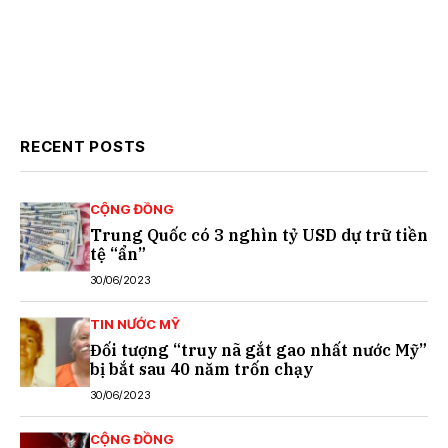
RECENT POSTS
CỘNG ĐỒNG
Trung Quốc có 3 nghìn tỷ USD dự trữ tiền
tệ “ẩn”
30/06/2023
TIN NƯỚC MỸ
Đối tượng “truy nã gắt gao nhất nước Mỹ”
bị bắt sau 40 năm trốn chạy
30/06/2023
CỘNG ĐỒNG