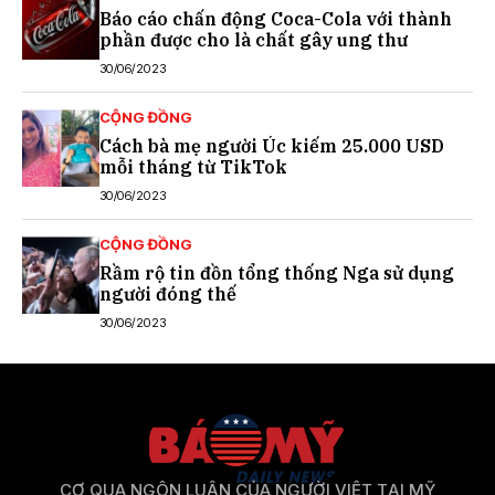
Báo cáo chấn động Coca-Cola với thành
phần được cho là chất gây ung thư
30/06/2023
CỘNG ĐỒNG
Cách bà mẹ người Úc kiếm 25.000 USD
mỗi tháng từ TikTok
30/06/2023
CỘNG ĐỒNG
Rầm rộ tin đồn tổng thống Nga sử dụng
người đóng thế
30/06/2023
CƠ QUA NGÔN LUẬN CỦA NGƯỜI VIỆT TẠI MỸ