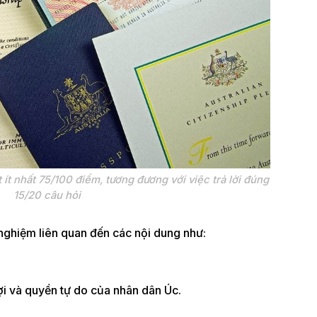
t ít nhất 75/100 điểm, tương đương với việc trả lời đúng
15/20 câu hỏi
 nghiệm liên quan đến các nội dung như:
ợi và quyền tự do của nhân dân Úc.