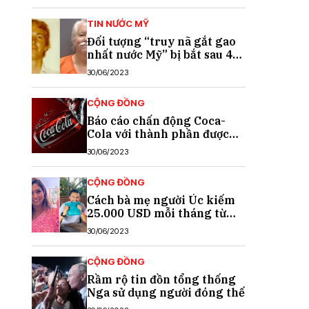
TIN NƯỚC MỸ
Đối tượng “truy nã gắt gao
nhất nước Mỹ” bị bắt sau 40
năm trốn chạy
30/06/2023
CỘNG ĐỒNG
Báo cáo chấn động Coca-
Cola với thành phần được
cho là chất gây ung thư
30/06/2023
CỘNG ĐỒNG
Cách bà mẹ người Úc kiếm
25.000 USD mỗi tháng từ
TikTok
30/06/2023
CỘNG ĐỒNG
Rầm rộ tin đồn tổng thống
Nga sử dụng người đóng thế