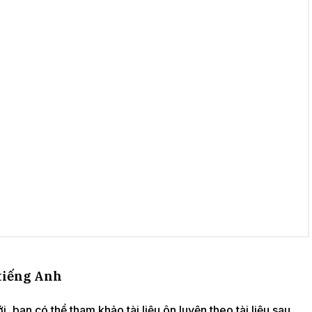
 tiếng Anh
i, bạn có thể tham khảo tài liệu ôn luyện theo tài liệu sau.