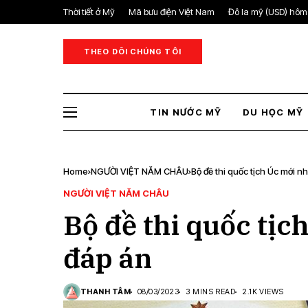
Thời tiết ở Mỹ
Mã bưu điện Việt Nam
Đô la mỹ (USD) hôm
THEO DÕI CHÚNG TÔI
TIN NƯỚC MỸ
DU HỌC MỸ
Home
NGƯỜI VIỆT NĂM CHÂU
Bộ đề thi quốc tịch Úc mới 
NGƯỜI VIỆT NĂM CHÂU
Bộ đề thi quốc tịc
đáp án
THANH TÂM
08/03/2023
3 MINS READ
2.1K VIEWS