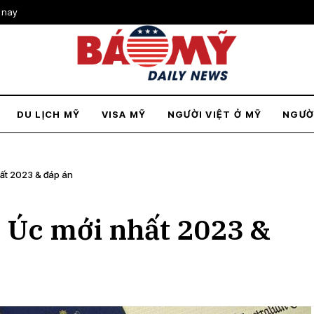
 nay
DU LỊCH MỸ
VISA MỸ
NGƯỜI VIỆT Ở MỸ
NGƯỜ
nhất 2023 & đáp án
h Úc mới nhất 2023 &