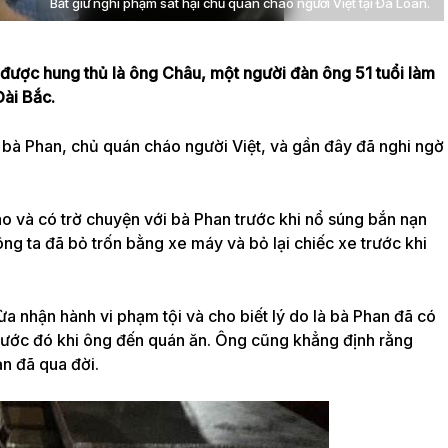
Bắt giữ nghi phạm sát hại chủ quán cháo người Việt tại Đà Loan.
h được hung thủ là ông Châu, một người đàn ông 51 tuổi làm
Đài Bắc.
 bà Phan, chủ quán cháo người Việt, và gần đây đã nghi ngờ
 và có trờ chuyện với bà Phan trước khi nổ súng bắn nạn
ông ta đã bỏ trốn bằng xe máy và bỏ lại chiếc xe trước khi
a nhận hành vi phạm tội và cho biết lý do là bà Phan đã có
 trước đó khi ông đến quán ăn. Ông cũng khẳng định rằng
n đã qua đời.