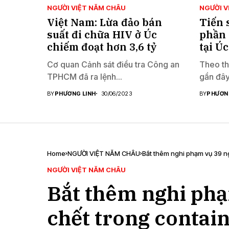
NGƯỜI VIỆT NĂM CHÂU
NGƯỜI V
Việt Nam: Lừa đảo bán
Tiến 
suất đi chữa HIV ở Úc
phần 
chiếm đoạt hơn 3,6 tỷ
tại Úc
Cơ quan Cảnh sát điều tra Công an
Theo th
TPHCM đã ra lệnh...
gần đây
BY
PHƯƠNG LINH
30/06/2023
BY
PHƯƠN
Home
NGƯỜI VIỆT NĂM CHÂU
Bắt thêm nghi phạm vụ 39 ng
NGƯỜI VIỆT NĂM CHÂU
Bắt thêm nghi phạ
chết trong contai