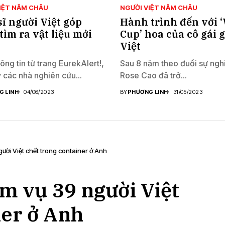
IỆT NĂM CHÂU
NGƯỜI VIỆT NĂM CHÂU
sĩ người Việt góp
Hành trình đến với 
tìm ra vật liệu mới
Cup’ hoa của cô gái 
Việt
ông tin từ trang EurekAlert!,
Sau 8 năm theo đuổi sự ngh
 các nhà nghiên cứu...
Rose Cao đã trở...
G LINH
04/06/2023
BY
PHƯƠNG LINH
31/05/2023
ười Việt chết trong container ở Anh
m vụ 39 người Việt
ner ở Anh