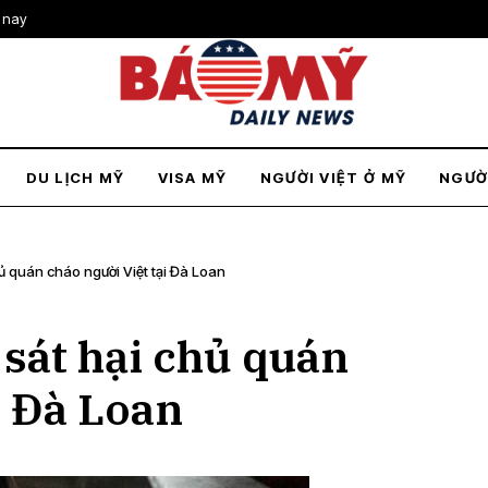
 nay
DU LỊCH MỸ
VISA MỸ
NGƯỜI VIỆT Ở MỸ
NGƯỜ
hủ quán cháo người Việt tại Đà Loan
 sát hại chủ quán
i Đà Loan