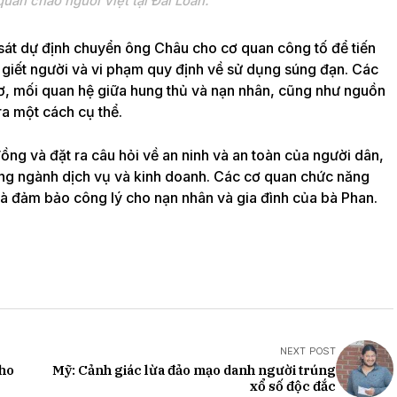
quán cháo người Việt tại Đài Loan.
 sát dự định chuyển ông Châu cho cơ quan công tố để tiến
i giết người và vi phạm quy định về sử dụng súng đạn. Các
ơ, mối quan hệ giữa hung thủ và nạn nhân, cũng như nguồn
a một cách cụ thể.
ng và đặt ra câu hỏi về an ninh và an toàn của người dân,
ong ngành dịch vụ và kinh doanh. Các cơ quan chức năng
 và đảm bảo công lý cho nạn nhân và gia đình của bà Phan.
NEXT POST
kho
Mỹ: Cảnh giác lừa đảo mạo danh người trúng
xổ số độc đắc