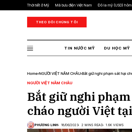
Thời tiết ở Mỹ
Mã bưu điện Việt Nam
Đô la mỹ (USD) hôm
THEO DÕI CHÚNG TÔI
TIN NƯỚC MỸ
DU HỌC MỸ
Home
NGƯỜI VIỆT NĂM CHÂU
Bắt giữ nghi phạm sát hại c
NGƯỜI VIỆT NĂM CHÂU
Bắt giữ nghi phạm
cháo người Việt tạ
PHƯƠNG LINH
18/06/2023
2 MINS READ
1.6K VIEWS