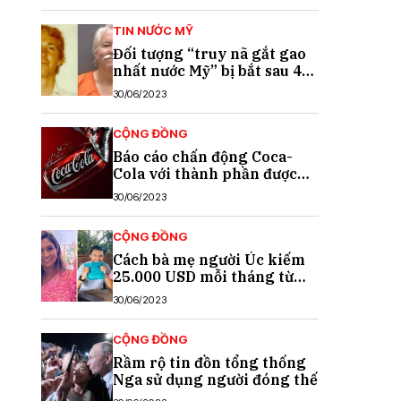
TIN NƯỚC MỸ
Đối tượng “truy nã gắt gao
nhất nước Mỹ” bị bắt sau 40
năm trốn chạy
30/06/2023
CỘNG ĐỒNG
Báo cáo chấn động Coca-
Cola với thành phần được
cho là chất gây ung thư
30/06/2023
CỘNG ĐỒNG
Cách bà mẹ người Úc kiếm
25.000 USD mỗi tháng từ
TikTok
30/06/2023
CỘNG ĐỒNG
Rầm rộ tin đồn tổng thống
Nga sử dụng người đóng thế