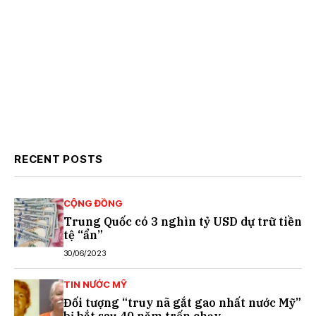
RECENT POSTS
CỘNG ĐỒNG
Trung Quốc có 3 nghìn tỷ USD dự trữ tiền
tệ “ẩn”
30/06/2023
TIN NƯỚC MỸ
Đối tượng “truy nã gắt gao nhất nước Mỹ”
bị bắt sau 40 năm trốn chạy