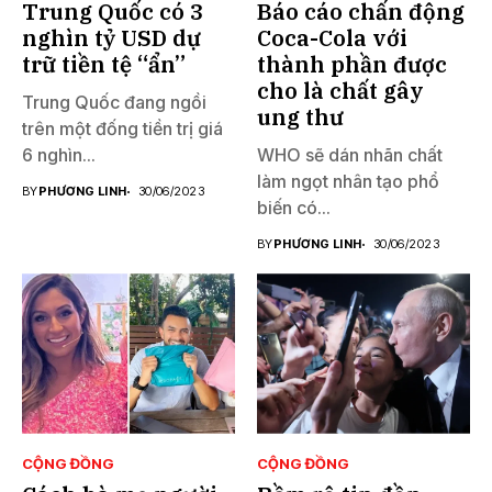
Trung Quốc có 3
Báo cáo chấn động
nghìn tỷ USD dự
Coca-Cola với
trữ tiền tệ “ẩn”
thành phần được
cho là chất gây
Trung Quốc đang ngồi
ung thư
trên một đống tiền trị giá
6 nghìn...
WHO sẽ dán nhãn chất
làm ngọt nhân tạo phổ
BY
PHƯƠNG LINH
30/06/2023
biến có...
BY
PHƯƠNG LINH
30/06/2023
CỘNG ĐỒNG
CỘNG ĐỒNG