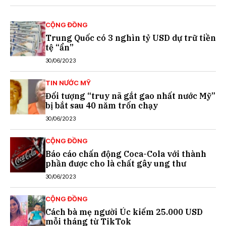
CỘNG ĐỒNG
Trung Quốc có 3 nghìn tỷ USD dự trữ tiền
tệ “ẩn”
30/06/2023
TIN NƯỚC MỸ
Đối tượng “truy nã gắt gao nhất nước Mỹ”
bị bắt sau 40 năm trốn chạy
30/06/2023
CỘNG ĐỒNG
Báo cáo chấn động Coca-Cola với thành
phần được cho là chất gây ung thư
30/06/2023
CỘNG ĐỒNG
Cách bà mẹ người Úc kiếm 25.000 USD
mỗi tháng từ TikTok