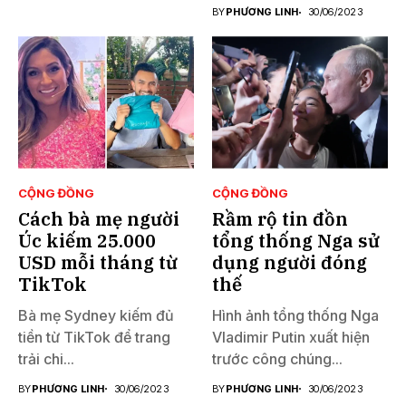
BY
PHƯƠNG LINH
30/06/2023
CỘNG ĐỒNG
CỘNG ĐỒNG
Cách bà mẹ người
Rầm rộ tin đồn
Úc kiếm 25.000
tổng thống Nga sử
USD mỗi tháng từ
dụng người đóng
TikTok
thế
Bà mẹ Sydney kiếm đủ
Hình ảnh tổng thống Nga
tiền từ TikTok để trang
Vladimir Putin xuất hiện
trải chi...
trước công chúng...
BY
PHƯƠNG LINH
30/06/2023
BY
PHƯƠNG LINH
30/06/2023