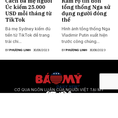
Cách bà mẹ người
Rầm rộ tin đồn
Úc kiếm 25.000
tổng thống Nga sử
USD mỗi tháng từ
dụng người đóng
TikTok
thế
Bà mẹ Sydney kiếm đủ
Hình ảnh tổng thống Nga
tiền từ TikTok để trang
Vladimir Putin xuất hiện
trải chi...
trước công chúng...
BY
PHƯƠNG LINH
30/06/2023
BY
PHƯƠNG LINH
30/06/2023
CƠ QUA NGÔN LUẬN CỦA NGƯỜI VIỆT TẠI MỸ
Báo Mỹ
là website phi lợi nhuận phục vụ lợi ích cung
cấp thông tin đa chiều 1 cách khách quan nhất cho
cộng