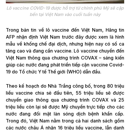
Lô vaccine COVID-19 được hỗ trợ từ chính phủ Mỹ sẽ cập
bến tại Việt Nam vào cuối tuần này
Trong bản tin về lô vaccine đến Việt Nam, Hãng tin
AFP nhận định Việt Nam trước đây được xem là hình
mẫu về khống chế đại dịch, nhưng hiện nay có số ca
tăng cao và đang cần vaccine. Lô vaccine chuyển đến
Việt Nam thông qua chương trình COVAX – sáng kiến
giúp các nước đang phát triển tiếp cận vaccine Covid-
19 do Tổ chức Y tế Thế giới (WHO) dẫn đầu.
Theo kế hoạch do Nhà Trắng công bố, trong 80 triệu
liều vaccine chia sẻ đầu tiên, 55 triệu liều sẽ được
chuyển giao thông qua chương trình COVAX và 25
triệu liều còn lại sẽ được Mỹ chuyển trực tiếp cho các
nước đang đối mặt làn sóng dịch bệnh khẩn cấp.
Trong đó, Việt Nam nằm trong cả hai danh sách gồm
các nước châu Á nhận 16 triệu liều vaccine, lẫn danh