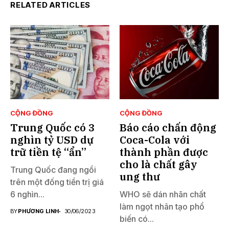
RELATED ARTICLES
CỘNG ĐỒNG
CỘNG ĐỒNG
Trung Quốc có 3
Báo cáo chấn động
nghìn tỷ USD dự
Coca-Cola với
trữ tiền tệ “ẩn”
thành phần được
cho là chất gây
Trung Quốc đang ngồi
ung thư
trên một đống tiền trị giá
6 nghìn...
WHO sẽ dán nhãn chất
làm ngọt nhân tạo phổ
BY
PHƯƠNG LINH
30/06/2023
biến có...