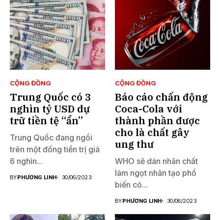
CỘNG ĐỒNG
CỘNG ĐỒNG
Trung Quốc có 3
Báo cáo chấn động
nghìn tỷ USD dự
Coca-Cola với
trữ tiền tệ “ẩn”
thành phần được
cho là chất gây
Trung Quốc đang ngồi
ung thư
trên một đống tiền trị giá
6 nghìn...
WHO sẽ dán nhãn chất
làm ngọt nhân tạo phổ
BY
PHƯƠNG LINH
30/06/2023
biến có...
BY
PHƯƠNG LINH
30/06/2023