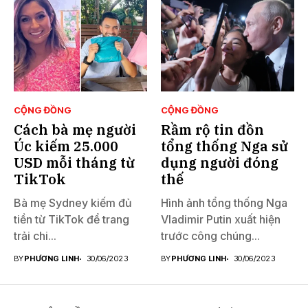
CỘNG ĐỒNG
CỘNG ĐỒNG
Cách bà mẹ người
Rầm rộ tin đồn
Úc kiếm 25.000
tổng thống Nga sử
USD mỗi tháng từ
dụng người đóng
TikTok
thế
Bà mẹ Sydney kiếm đủ
Hình ảnh tổng thống Nga
tiền từ TikTok để trang
Vladimir Putin xuất hiện
trải chi...
trước công chúng...
BY
PHƯƠNG LINH
30/06/2023
BY
PHƯƠNG LINH
30/06/2023