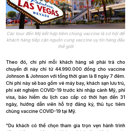
Các tour đến Mỹ kết hợp tiêm chủng vaccine là cơ hội để
khách hàng tiếp cận nguồn cung vaccine uy tín hàng đầu
thế giới
Theo đó, chi phí mỗi khách hàng sẽ phải trả cho
chuyến đi này chỉ từ 44.990.000 đồng cho vaccine
Johnson & Johnson với tổng thời gian là 8 ngày 7 đêm.
Chi phí này sẽ bao gồm vé máy bay, khách sạn lưu trú,
phí xét nghiệm COVID-19 trước khi nhập cảnh Mỹ, phí
visa, bảo hiểm du lịch cao cấp có thời hạn đến 31
ngày, hướng dẫn viên hỗ trợ đăng ký, thủ tục tiêm
chủng vaccine COVID-19 tại Mỹ.
“Du khách có thể chọn tham gia trọn vẹn hành trình