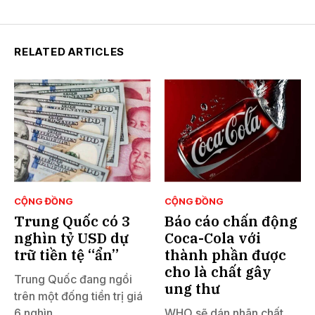
RELATED ARTICLES
CỘNG ĐỒNG
CỘNG ĐỒNG
Trung Quốc có 3
Báo cáo chấn động
nghìn tỷ USD dự
Coca-Cola với
trữ tiền tệ “ẩn”
thành phần được
cho là chất gây
Trung Quốc đang ngồi
ung thư
trên một đống tiền trị giá
6 nghìn...
WHO sẽ dán nhãn chất