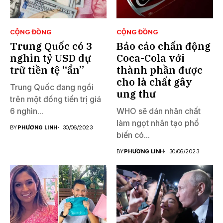
CỘNG ĐỒNG
CỘNG ĐỒNG
Trung Quốc có 3
Báo cáo chấn động
nghìn tỷ USD dự
Coca-Cola với
trữ tiền tệ “ẩn”
thành phần được
cho là chất gây
Trung Quốc đang ngồi
ung thư
trên một đống tiền trị giá
6 nghìn...
WHO sẽ dán nhãn chất
làm ngọt nhân tạo phổ
BY
PHƯƠNG LINH
30/06/2023
biến có...
BY
PHƯƠNG LINH
30/06/2023