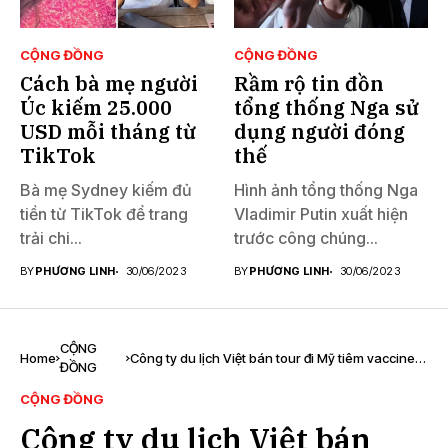
CỘNG ĐỒNG
CỘNG ĐỒNG
Cách bà mẹ người
Rầm rộ tin đồn
Úc kiếm 25.000
tổng thống Nga sử
USD mỗi tháng từ
dụng người đóng
TikTok
thế
Bà mẹ Sydney kiếm đủ
Hình ảnh tổng thống Nga
tiền từ TikTok để trang
Vladimir Putin xuất hiện
trải chi...
trước công chúng...
BY
PHƯƠNG LINH
30/06/2023
BY
PHƯƠNG LINH
30/06/2023
CỘNG
Home
Công ty du lịch Việt bán tour đi Mỹ tiêm vaccine
ĐỒNG
COVID-19
CỘNG ĐỒNG
Công ty du lịch Việt bán