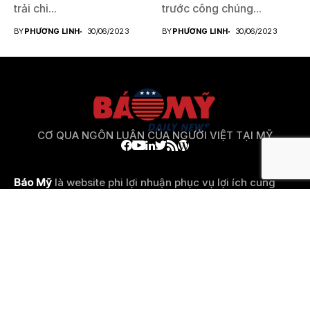
trải chi...
trước công chúng...
BY
PHƯƠNG LINH
30/06/2023
BY
PHƯƠNG LINH
30/06/2023
CƠ QUA NGÔN LUẬN CỦA NGƯỜI VIỆT TẠI MỸ
Báo Mỹ
là website phi lợi nhuận phục vụ lợi ích cung
cấp thông tin đa chiều 1 cách khách quan nhất cho
cộng
đồng người Việt ở Mỹ
và cộng đồng người Việt Năm
Châu nói chung.
Email: 
Hotro.baomy.com@gmail.com
© Copyright 2023 Báo Mỹ. All rights reserved powered by
Báo Mỹ
Giới
Feed
Suzitee™ | Personalized &
Chính Sách
Liên