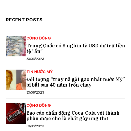
RECENT POSTS
CỘNG ĐỒNG
Trung Quốc có 3 nghìn tỷ USD dự trữ tiền
tệ “ẩn”
30/06/2023
TIN NƯỚC MỸ
Đối tượng “truy nã gắt gao nhất nước Mỹ”
bị bắt sau 40 năm trốn chạy
30/06/2023
CỘNG ĐỒNG
Báo cáo chấn động Coca-Cola với thành
phần được cho là chất gây ung thư
30/06/2023