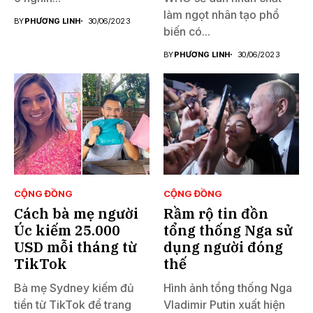
làm ngọt nhân tạo phổ
BY
PHƯƠNG LINH
30/06/2023
biến có...
BY
PHƯƠNG LINH
30/06/2023
CỘNG ĐỒNG
CỘNG ĐỒNG
Cách bà mẹ người
Rầm rộ tin đồn
Úc kiếm 25.000
tổng thống Nga sử
USD mỗi tháng từ
dụng người đóng
TikTok
thế
Bà mẹ Sydney kiếm đủ
Hình ảnh tổng thống Nga
tiền từ TikTok để trang
Vladimir Putin xuất hiện