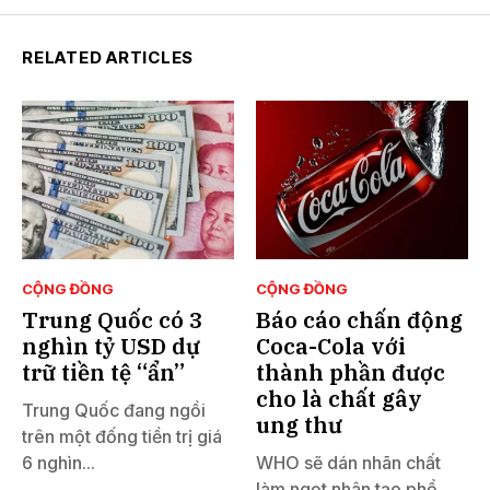
RELATED ARTICLES
CỘNG ĐỒNG
CỘNG ĐỒNG
Trung Quốc có 3
Báo cáo chấn động
nghìn tỷ USD dự
Coca-Cola với
trữ tiền tệ “ẩn”
thành phần được
cho là chất gây
Trung Quốc đang ngồi
ung thư
trên một đống tiền trị giá
6 nghìn...
WHO sẽ dán nhãn chất
làm ngọt nhân tạo phổ