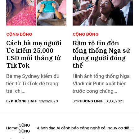
CỘNG ĐỒNG
CỘNG ĐỒNG
Cách bà mẹ người
Rầm rộ tin đồn
Úc kiếm 25.000
tổng thống Nga sử
USD mỗi tháng từ
dụng người đóng
TikTok
thế
Bà mẹ Sydney kiếm đủ
Hình ảnh tổng thống Nga
tiền từ TikTok để trang
Vladimir Putin xuất hiện
trải chi...
trước công chúng...
BY
PHƯƠNG LINH
30/06/2023
BY
PHƯƠNG LINH
30/06/2023
CỘNG
Home
Lãnh đạo AI cảnh báo công nghệ có ‘nguy cơ diệt
ĐỒNG
vong’ hàng loạt