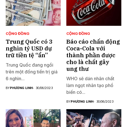
CỘNG ĐỒNG
CỘNG ĐỒNG
Trung Quốc có 3
Báo cáo chấn động
nghìn tỷ USD dự
Coca-Cola với
trữ tiền tệ “ẩn”
thành phần được
cho là chất gây
Trung Quốc đang ngồi
ung thư
trên một đống tiền trị giá
6 nghìn...
WHO sẽ dán nhãn chất
làm ngọt nhân tạo phổ
BY
PHƯƠNG LINH
30/06/2023
biến có...
BY
PHƯƠNG LINH
30/06/2023