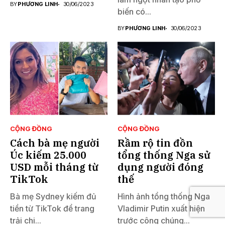
BY
PHƯƠNG LINH
30/06/2023
biến có...
BY
PHƯƠNG LINH
30/06/2023
CỘNG ĐỒNG
CỘNG ĐỒNG
Cách bà mẹ người
Rầm rộ tin đồn
Úc kiếm 25.000
tổng thống Nga sử
USD mỗi tháng từ
dụng người đóng
TikTok
thế
Bà mẹ Sydney kiếm đủ
Hình ảnh tổng thống Nga
tiền từ TikTok để trang
Vladimir Putin xuất hiện
trải chi...
trước công chúng...