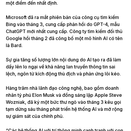
một điểm đến nhất định.
Microsoft đã ra mắt phiên bản của công cụ tìm kiếm
Bing vào tháng 3, cung cấp phản hồi do GPT-4, mẫu
ChatGPT mới nhất cung cấp. Công ty tìm kiếm đối thủ
Google hồi tháng 2 đã công bố một mô hình AI có tên
là Bard.
Sự gia tăng số lượng lớn nội dung do AI tạo ra đã làm
dấy lên lo ngại về khả năng lan truyền thông tin sai
lệch, ngôn từ kích động thù địch và phản ứng lôi kéo.
Hàng trăm nhà lãnh đạo công nghệ, bao gồm doanh
nhân tỷ phú Elon Musk và đồng sáng lập Apple Steve
Wozniak, đã ký một bức thư ngỏ vào tháng 3 kêu gọi
tạm dừng sáu tháng phát triển hệ thống AI và mở rộng
sự giám sát của chính phủ.
“Các hệ thống AI với trí thông minh cạnh tranh với con