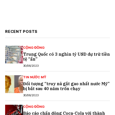
RECENT POSTS
CỘNG ĐỒNG
Trung Quốc có 3 nghìn tỷ USD dự trữ tiền
tệ “ẩn”
30/06/2023
TIN NƯỚC MỸ
Đối tượng “truy nã gắt gao nhất nước Mỹ”
bị bắt sau 40 năm trốn chạy
30/06/2023
CỘNG ĐỒNG
Báo cáo chấn động Coca-Cola với thành