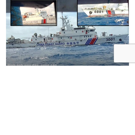
Baomy.com
– Thật đáng sợ khi Trung Quốc đang lợi
dụng sự tập trung của thế giới vào đại dịch toàn cầu
(COVID-19) để áp đặt các tuyên bố chủ quyền phi
pháp trên Biển Đông”, người phát ngôn Bộ Ngoại giao
Mỹ nói.