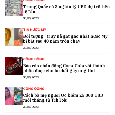
Trung Quốc có 3 nghìn tỷ USD dự trữ tiền
tệ “ẩn”
30/06/2023
TIN NƯỚC MỸ
Đối tượng “truy nã gắt gao nhất nước Mỹ”
bị bắt sau 40 năm trốn chạy
30/06/2023
CỘNG ĐỒNG
Báo cáo chấn động Coca-Cola với thành
phần được cho là chất gây ung thư
30/06/2023
CỘNG ĐỒNG
Cách bà mẹ người Úc kiếm 25.000 USD
mỗi tháng từ TikTok
30/06/2023