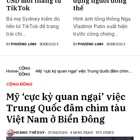
USD mỗi tháng từ
dụng người đóng
TikTok
thế
Bà mẹ Sydney kiếm đủ
Hình ảnh tổng thống Nga
tiền từ TikTok để trang
Vladimir Putin xuất hiện
trải chi...
trước công chúng...
BY
PHƯƠNG LINH
30/06/2023
BY
PHƯƠNG LINH
30/06/2023
CỘNG
Home
Mỹ ‘cực kỳ quan ngại’ việc Trung Quốc đâm chìm
ĐỒNG
tàu Việt Nam ở Biển Đông
CỘNG ĐỒNG
Mỹ ‘cực kỳ quan ngại’ việc
Trung Quốc đâm chìm tàu
Việt Nam ở Biển Đông
HOÀNG THẾ DUY
07/04/2020
4 MINS READ
570 VIEWS