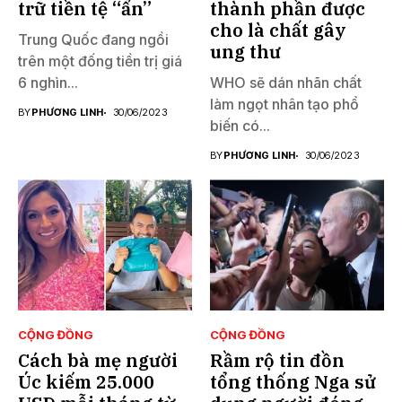
trữ tiền tệ “ẩn”
thành phần được
cho là chất gây
Trung Quốc đang ngồi
ung thư
trên một đống tiền trị giá
6 nghìn...
WHO sẽ dán nhãn chất
làm ngọt nhân tạo phổ
BY
PHƯƠNG LINH
30/06/2023
biến có...
BY
PHƯƠNG LINH
30/06/2023
CỘNG ĐỒNG
CỘNG ĐỒNG
Cách bà mẹ người
Rầm rộ tin đồn
Úc kiếm 25.000
tổng thống Nga sử