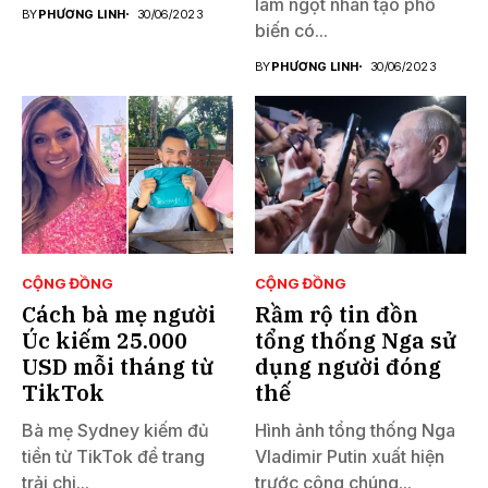
làm ngọt nhân tạo phổ
BY
PHƯƠNG LINH
30/06/2023
biến có...
BY
PHƯƠNG LINH
30/06/2023
CỘNG ĐỒNG
CỘNG ĐỒNG
Cách bà mẹ người
Rầm rộ tin đồn
Úc kiếm 25.000
tổng thống Nga sử
USD mỗi tháng từ
dụng người đóng
TikTok
thế
Bà mẹ Sydney kiếm đủ
Hình ảnh tổng thống Nga
tiền từ TikTok để trang
Vladimir Putin xuất hiện
trải chi...
trước công chúng...