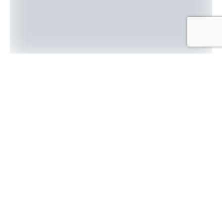
Theo phóng viên tại Tokyo, Cơ quan Khí
tượng Nhật Bản (JMA) vừa cảnh báo về khả
năng xảy ra một trận động đất mạnh khác ở
bán đảo Noto thuộc tỉnh Ishikawa, miền
Trung Nhật Bản trong tuần này.