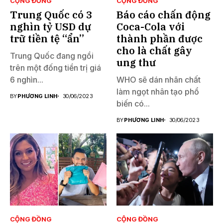
CỘNG ĐỒNG
CỘNG ĐỒNG
Trung Quốc có 3
Báo cáo chấn động
nghìn tỷ USD dự
Coca-Cola với
trữ tiền tệ “ẩn”
thành phần được
cho là chất gây
Trung Quốc đang ngồi
ung thư
trên một đống tiền trị giá
6 nghìn...
WHO sẽ dán nhãn chất
làm ngọt nhân tạo phổ
BY
PHƯƠNG LINH
30/06/2023
biến có...
BY
PHƯƠNG LINH
30/06/2023
CỘNG ĐỒNG
CỘNG ĐỒNG