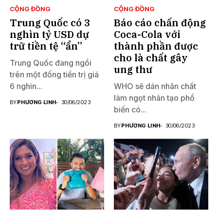
CỘNG ĐỒNG
CỘNG ĐỒNG
Trung Quốc có 3
Báo cáo chấn động
nghìn tỷ USD dự
Coca-Cola với
trữ tiền tệ “ẩn”
thành phần được
cho là chất gây
Trung Quốc đang ngồi
ung thư
trên một đống tiền trị giá
6 nghìn...
WHO sẽ dán nhãn chất
làm ngọt nhân tạo phổ
BY
PHƯƠNG LINH
30/06/2023
biến có...
BY
PHƯƠNG LINH
30/06/2023