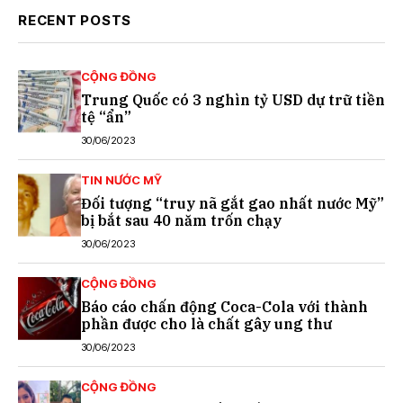
RECENT POSTS
CỘNG ĐỒNG
Trung Quốc có 3 nghìn tỷ USD dự trữ tiền
tệ “ẩn”
30/06/2023
TIN NƯỚC MỸ
Đối tượng “truy nã gắt gao nhất nước Mỹ”
bị bắt sau 40 năm trốn chạy
30/06/2023
CỘNG ĐỒNG
Báo cáo chấn động Coca-Cola với thành
phần được cho là chất gây ung thư
30/06/2023
CỘNG ĐỒNG