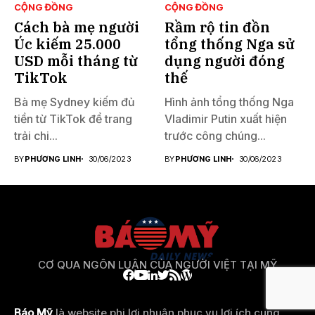
CỘNG ĐỒNG
CỘNG ĐỒNG
Cách bà mẹ người
Rầm rộ tin đồn
Úc kiếm 25.000
tổng thống Nga sử
USD mỗi tháng từ
dụng người đóng
TikTok
thế
Bà mẹ Sydney kiếm đủ
Hình ảnh tổng thống Nga
tiền từ TikTok để trang
Vladimir Putin xuất hiện
trải chi...
trước công chúng...
BY
PHƯƠNG LINH
30/06/2023
BY
PHƯƠNG LINH
30/06/2023
CƠ QUA NGÔN LUẬN CỦA NGƯỜI VIỆT TẠI MỸ
Báo Mỹ
là website phi lợi nhuận phục vụ lợi ích cung