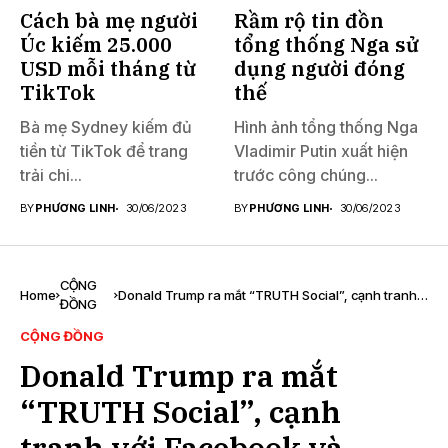
Cách bà mẹ người
Rầm rộ tin đồn
Úc kiếm 25.000
tổng thống Nga sử
USD mỗi tháng từ
dụng người đóng
TikTok
thế
Bà mẹ Sydney kiếm đủ
Hình ảnh tổng thống Nga
tiền từ TikTok để trang
Vladimir Putin xuất hiện
trải chi...
trước công chúng...
BY
PHƯƠNG LINH
30/06/2023
BY
PHƯƠNG LINH
30/06/2023
CỘNG
Home
Donald Trump ra mắt “TRUTH Social”, cạnh tranh
ĐỒNG
với Facebook và Twitter
CỘNG ĐỒNG
Donald Trump ra mắt
“TRUTH Social”, cạnh
tranh với Facebook và