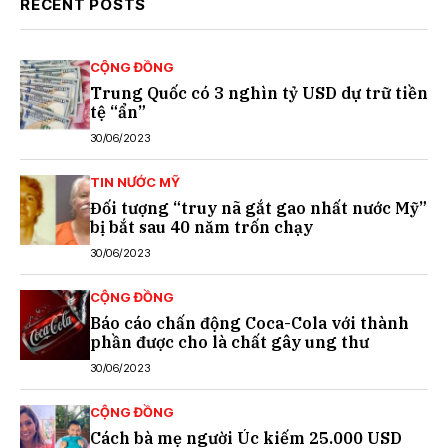
RECENT POSTS
CỘNG ĐỒNG
Trung Quốc có 3 nghìn tỷ USD dự trữ tiền
tệ “ẩn”
30/06/2023
TIN NƯỚC MỸ
Đối tượng “truy nã gắt gao nhất nước Mỹ”
bị bắt sau 40 năm trốn chạy
30/06/2023
CỘNG ĐỒNG
Báo cáo chấn động Coca-Cola với thành
phần được cho là chất gây ung thư
30/06/2023
CỘNG ĐỒNG
Cách bà mẹ người Úc kiếm 25.000 USD