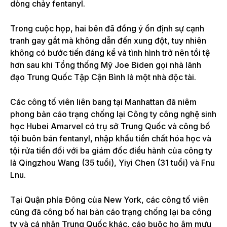
dòng chảy fentanyl.
Trong cuộc họp, hai bên đã đồng ý ổn định sự cạnh
tranh gay gắt mà không dẫn đến xung đột, tuy nhiên
không có bước tiến đáng kể và tình hình trở nên tồi tệ
hơn sau khi Tổng thống Mỹ Joe Biden gọi nhà lãnh
đạo Trung Quốc Tập Cận Bình là một nhà độc tài.
Các công tố viên liên bang tại Manhattan đã niêm
phong bản cáo trạng chống lại Công ty công nghệ sinh
học Hubei Amarvel có trụ sở Trung Quốc và công bố
tội buôn bán fentanyl, nhập khẩu tiền chất hóa học và
tội rửa tiền đối với ba giám đốc điều hành của công ty
là Qingzhou Wang (35 tuổi), Yiyi Chen (31 tuổi) và Fnu
Lnu.
Tại Quận phía Đông của New York, các công tố viên
cũng đã công bố hai bản cáo trạng chống lại ba công
ty và cá nhân Trung Quốc khác, cáo buộc họ âm mưu