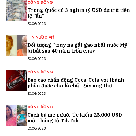
CỘNG ĐỒNG
Trung Quốc có 3 nghìn tỷ USD dự trữ tiền
tệ “ẩn”
30/06/2023
TIN NƯỚC MỸ
Đối tượng “truy nã gắt gao nhất nước Mỹ”
bị bắt sau 40 năm trốn chạy
30/06/2023
CỘNG ĐỒNG
Báo cáo chấn động Coca-Cola với thành
phần được cho là chất gây ung thư
30/06/2023
CỘNG ĐỒNG
Cách bà mẹ người Úc kiếm 25.000 USD
mỗi tháng từ TikTok
30/06/2023