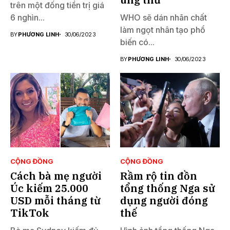
trên một đống tiền trị giá
6 nghìn...
WHO sẽ dán nhãn chất
làm ngọt nhân tạo phổ
BY
PHƯƠNG LINH
30/06/2023
biến có...
BY
PHƯƠNG LINH
30/06/2023
CỘNG ĐỒNG
CỘNG ĐỒNG
Cách bà mẹ người
Rầm rộ tin đồn
Úc kiếm 25.000
tổng thống Nga sử
USD mỗi tháng từ
dụng người đóng
TikTok
thế