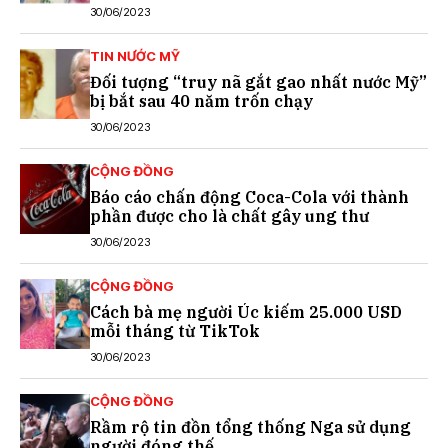
30/06/2023
TIN NƯỚC MỸ
Đối tượng “truy nã gắt gao nhất nước Mỹ”
bị bắt sau 40 năm trốn chạy
30/06/2023
CỘNG ĐỒNG
Báo cáo chấn động Coca-Cola với thành
phần được cho là chất gây ung thư
30/06/2023
CỘNG ĐỒNG
Cách bà mẹ người Úc kiếm 25.000 USD
mỗi tháng từ TikTok
30/06/2023
CỘNG ĐỒNG
Rầm rộ tin đồn tổng thống Nga sử dụng
người đóng thế