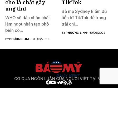
cho là chất gây
TikTok
ung thư
Bà mẹ Sydney kiếm đủ
WHO sẽ dán nhãn chất
tiền từ TikTok để trang
làm ngọt nhân tạo phổ
trải chi...
biến có...
BY
PHƯƠNG LINH
30/06/2023
BY
PHƯƠNG LINH
30/06/2023
CƠ QUA NGÔN LUẬN CỦA NGƯỜI VIỆT TẠI MỸ
Báo Mỹ
là website phi lợi nhuận phục vụ lợi ích cung
cấp thông tin đa chiều 1 cách khách quan nhất cho
cộng
đồng người Việt ở Mỹ
và cộng đồng người Việt Năm
Châu nói chung.