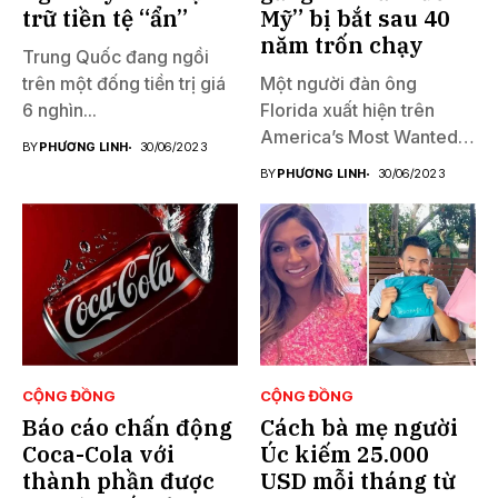
trữ tiền tệ “ẩn”
Mỹ” bị bắt sau 40
năm trốn chạy
Trung Quốc đang ngồi
trên một đống tiền trị giá
Một người đàn ông
6 nghìn...
Florida xuất hiện trên
America’s Most Wanted
BY
PHƯƠNG LINH
30/06/2023
đã...
BY
PHƯƠNG LINH
30/06/2023
CỘNG ĐỒNG
CỘNG ĐỒNG
Báo cáo chấn động
Cách bà mẹ người
Coca-Cola với
Úc kiếm 25.000
thành phần được
USD mỗi tháng từ