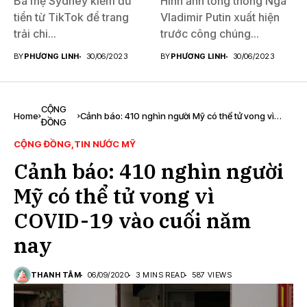
Bà mẹ Sydney kiếm đủ
Hình ảnh tổng thống Nga
tiền từ TikTok để trang
Vladimir Putin xuất hiện
trải chi...
trước công chúng...
BY
PHƯƠNG LINH
30/06/2023
BY
PHƯƠNG LINH
30/06/2023
CỘNG
Home
Cảnh báo: 410 nghìn người Mỹ có thể tử vong vì
ĐỒNG
COVID-19 vào cuối năm nay
CỘNG ĐỒNG
TIN NƯỚC MỸ
Cảnh báo: 410 nghìn người
Mỹ có thể tử vong vì
COVID-19 vào cuối năm
nay
THANH TÂM
06/09/2020
3 MINS READ
587 VIEWS