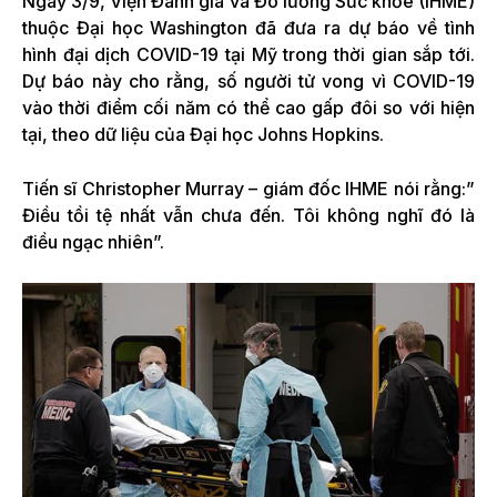
Ngày 3/9, Viện Đánh giá và Đo lường Sức khỏe (IHME)
thuộc Đại học Washington đã đưa ra dự báo về tình
hình đại dịch COVID-19 tại Mỹ trong thời gian sắp tới.
Dự báo này cho rằng, số người tử vong vì COVID-19
vào thời điểm cối năm có thể cao gấp đôi so với hiện
tại, theo dữ liệu của Đại học Johns Hopkins.
Tiến sĩ Christopher Murray – giám đốc IHME nói rằng:”
Điều tồi tệ nhất vẫn chưa đến. Tôi không nghĩ đó là
điều ngạc nhiên”.