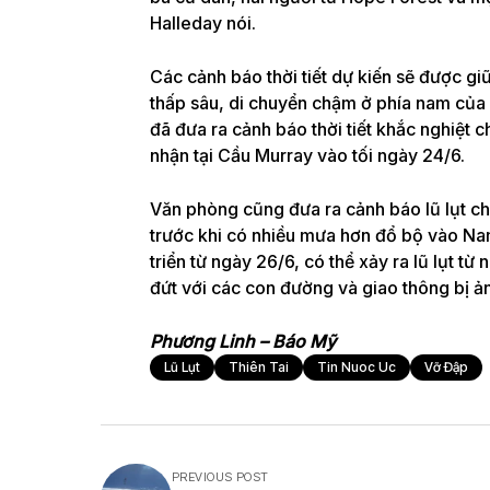
Halleday nói.
Các cảnh báo thời tiết dự kiến ​​sẽ được g
thấp sâu, di chuyển chậm ở phía nam của
đã đưa ra cảnh báo thời tiết khắc nghiệt
nhận tại Cầu Murray vào tối ngày 24/6.
Văn phòng cũng đưa ra cảnh báo lũ lụt 
trước khi có nhiều mưa hơn đổ bộ vào N
triển từ ngày 26/6, có thể xảy ra lũ lụt 
đứt với các con đường và giao thông bị ả
Phương Linh – Báo Mỹ
Lũ Lụt
Thiên Tai
Tin Nuoc Uc
Vỡ Đập
PREVIOUS POST