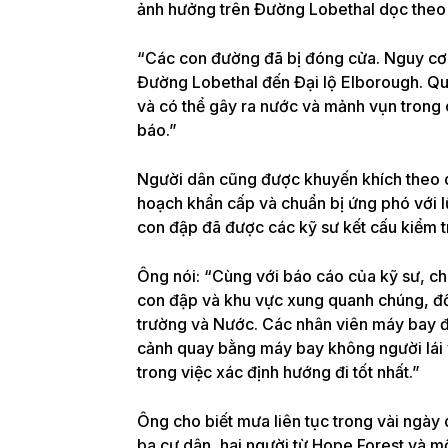
ảnh hưởng trên Đường Lobethal dọc theo L
“Các con đường đã bị đóng cửa. Nguy cơ 
Đường Lobethal đến Đại lộ Elborough. Quá
và có thể gây ra nước và mảnh vụn trong
báo.”
Người dân cũng được khuyến khích theo dõi
hoạch khẩn cấp và chuẩn bị ứng phó với l
con đập đã được các kỹ sư kết cấu kiểm t
Ông nói: “Cùng với báo cáo của kỹ sư, chú
con đập và khu vực xung quanh chúng, đồ
trường và Nước. Các nhân viên máy bay đi
cảnh quay bằng máy bay không người lái v
trong việc xác định hướng đi tốt nhất.”
Ông cho biết mưa liên tục trong vài ngày 
ba cư dân, hai người từ Hope Forest và m