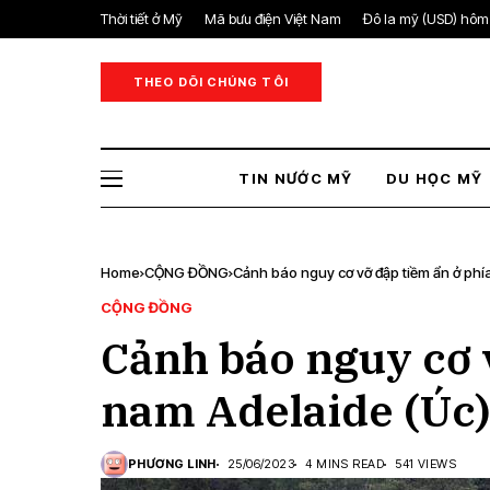
Thời tiết ở Mỹ
Mã bưu điện Việt Nam
Đô la mỹ (USD) hôm
THEO DÕI CHÚNG TÔI
TIN NƯỚC MỸ
DU HỌC MỸ
Home
CỘNG ĐỒNG
Cảnh báo nguy cơ vỡ đập tiềm ẩn ở phí
CỘNG ĐỒNG
Cảnh báo nguy cơ 
nam Adelaide (Úc)
PHƯƠNG LINH
25/06/2023
4 MINS READ
541 VIEWS