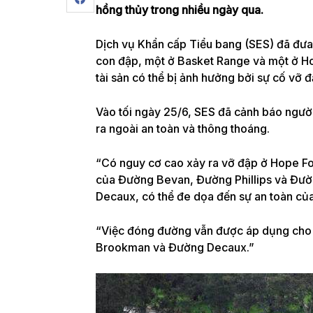
hồng thủy trong nhiều ngày qua.
Dịch vụ Khẩn cấp Tiểu bang (SES) đã đưa 
con đập, một ở Basket Range và một ở Hop
tài sản có thể bị ảnh hưởng bởi sự cố vỡ 
Vào tối ngày 25/6, SES đã cảnh báo người 
ra ngoài an toàn và thông thoáng.
“Có nguy cơ cao xảy ra vỡ đập ở Hope For
của Đường Bevan, Đường Phillips và Đườ
Decaux, có thể đe dọa đến sự an toàn của 
“Việc đóng đường vẫn được áp dụng cho 
Brookman và Đường Decaux.”