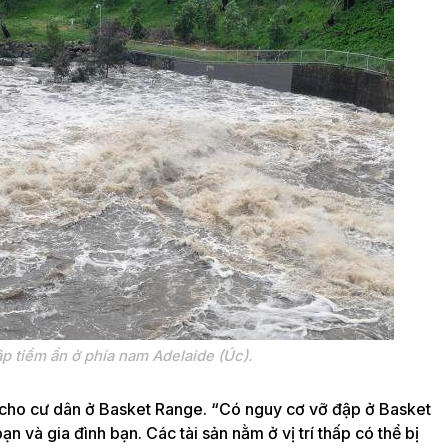
p tiềm ẩn ở phía nam Adelaide (Úc).
 cho cư dân ở Basket Range. “Có nguy cơ vỡ đập ở Basket
 và gia đình bạn. Các tài sản nằm ở vị trí thấp có thể bị