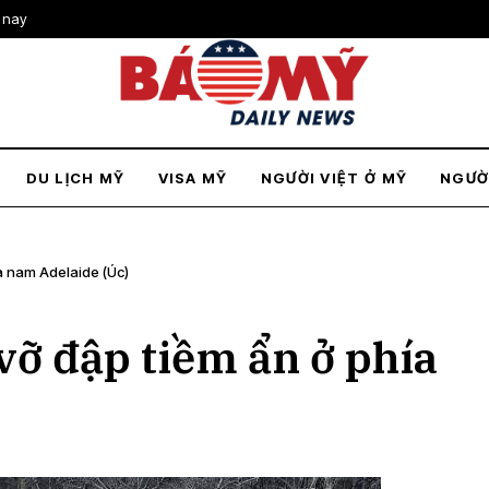
 nay
DU LỊCH MỸ
VISA MỸ
NGƯỜI VIỆT Ở MỸ
NGƯỜ
a nam Adelaide (Úc)
vỡ đập tiềm ẩn ở phía