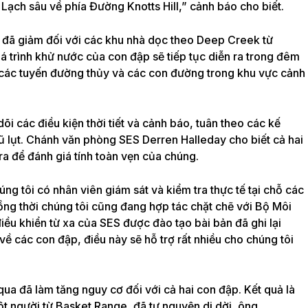
ạch sâu về phía Đường Knotts Hill,” cảnh báo cho biết.
đã giảm đối với các khu nhà dọc theo Deep Creek từ
 trình khử nước của con đập sẽ tiếp tục diễn ra trong đêm
 các tuyến đường thủy và các con đường trong khu vực cảnh
 các điều kiện thời tiết và cảnh báo, tuân theo các kế
ũ lụt. Chánh văn phòng SES Derren Halleday cho biết cả hai
ra để đánh giá tính toàn vẹn của chúng.
ng tôi có nhân viên giám sát và kiểm tra thực tế tại chỗ các
ng thời chúng tôi cũng đang hợp tác chặt chẽ với Bộ Môi
ều khiển từ xa của SES được đào tạo bài bản đã ghi lại
ề các con đập, điều này sẽ hỗ trợ rất nhiều cho chúng tôi
qua đã làm tăng nguy cơ đối với cả hai con đập. Kết quả là
ột người từ Basket Range, đã tự nguyện di dời, ông