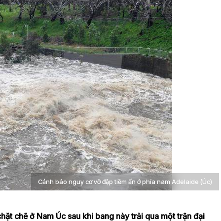
Cảnh báo nguy cơ vỡ đập tiềm ẩn ở phía nam Adelaide (Úc)
hặt chẽ ở Nam Úc sau khi bang này trải qua một trận đại