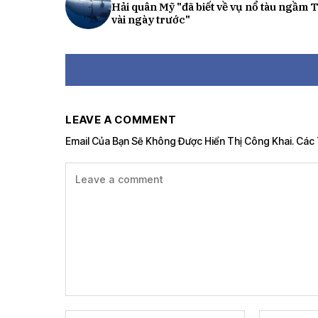
Hải quân Mỹ "đã biết về vụ nổ tàu ngầm T
vài ngày trước"
LEAVE A COMMENT
Email Của Bạn Sẽ Không Được Hiển Thị Công Khai.
Các 