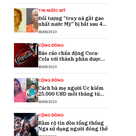
TIN NƯỚC MỸ
Đối tượng “truy nã gắt gao
nhất nước Mỹ” bị bắt sau 40
năm trốn chạy
30/06/2023
CỘNG ĐỒNG
Báo cáo chấn động Coca-
Cola với thành phần được
cho là chất gây ung thư
30/06/2023
CỘNG ĐỒNG
Cách bà mẹ người Úc kiếm
25.000 USD mỗi tháng từ
TikTok
30/06/2023
CỘNG ĐỒNG
Rầm rộ tin đồn tổng thống
Nga sử dụng người đóng thế