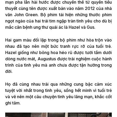
mạn pha lẫn hài hước được chuyển thể từ quyển tiểu
thuyết cùng tên được xuất bản vào năm 2012 của nhà
văn John Green.
Bộ phim tái hiện những thước phim
ngọt ngào của hai trái tim ngập tràn tình yêu cho dù bị
mắc căn bệnh ung thư quái ác là Hazel và Gus.
Hai gam màu đối lập trong bộ phim như hòa trộn vào
nhau đã tạo nên một bức tranh rực rỡ của tuổi trẻ.
Hazel giống như bông hoa héo rũ được tưới tắm dưới
dòng nước mát, Augustus được trải nghiệm cuộc hành
trình của tình yêu mà anh chưa được tận hưởng trong
đời.
Họ đã cùng nhau trải qua những cung bậc cảm xúc
tuyệt vời nhất trong tình yêu, sống hết mình vì tuổi trẻ
và vẽ nên một câu chuyện tình yêu lãng mạn, khắc cốt
ghi tâm.