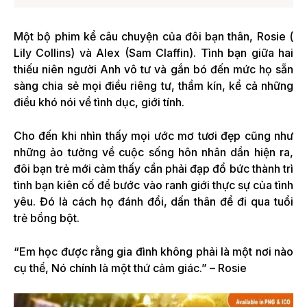
Một bộ phim kể câu chuyện của đôi bạn thân, Rosie (
Lily Collins) và Alex (Sam Claffin). Tình bạn giữa hai
thiếu niên người Anh vô tư và gắn bó đến mức họ sẵn
sàng chia sẻ mọi điều riêng tư, thầm kín, kể cả những
điều khó nói về tình dục, giới tính.
Cho đến khi nhìn thấy mọi ước mơ tươi đẹp cũng như
những ảo tưởng về cuộc sống hôn nhân dần hiện ra,
đôi bạn trẻ mới cảm thấy cần phải đạp đổ bức thành trì
tình bạn kiên cố để bước vào ranh giới thực sự của tình
yêu. Đó là cách họ đánh đổi, dấn thân để đi qua tuổi
trẻ bồng bột.
“Em học được rằng gia đình không phải là một nơi nào
cụ thể, Nó chính là một thứ cảm giác.” – Rosie