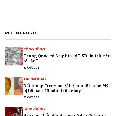
RECENT POSTS
CỘNG ĐỒNG
Trung Quốc có 3 nghìn tỷ USD dự trữ tiền
tệ “ẩn”
30/06/2023
TIN NƯỚC MỸ
Đối tượng “truy nã gắt gao nhất nước Mỹ”
bị bắt sau 40 năm trốn chạy
30/06/2023
CỘNG ĐỒNG
Báo cáo chấn động Coca-Cola với thành