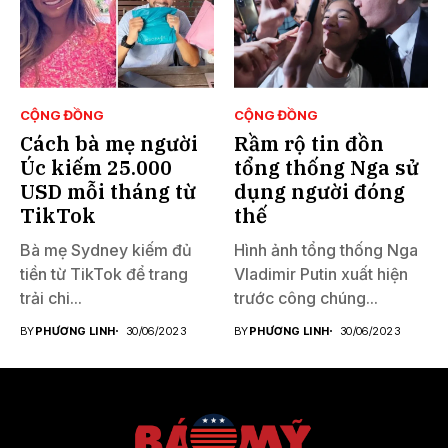
CỘNG ĐỒNG
CỘNG ĐỒNG
Cách bà mẹ người
Rầm rộ tin đồn
Úc kiếm 25.000
tổng thống Nga sử
USD mỗi tháng từ
dụng người đóng
TikTok
thế
Bà mẹ Sydney kiếm đủ
Hình ảnh tổng thống Nga
tiền từ TikTok để trang
Vladimir Putin xuất hiện
trải chi...
trước công chúng...
BY
PHƯƠNG LINH
30/06/2023
BY
PHƯƠNG LINH
30/06/2023