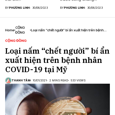
BY
PHƯƠNG LINH
30/06/2023
BY
PHƯƠNG LINH
30/06/2023
CỘNG
Home
Loại nấm “chết người” bí ẩn xuất hiện trên bệnh
ĐỒNG
nhân COVID-19 tại Mỹ
CỘNG ĐỒNG
Loại nấm “chết người” bí ẩn
xuất hiện trên bệnh nhân
COVID-19 tại Mỹ
THANH TÂM
10/01/2021
2 MINS READ
533 VIEWS