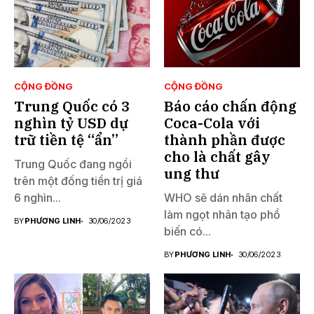
CỘNG ĐỒNG
CỘNG ĐỒNG
Trung Quốc có 3
Báo cáo chấn động
nghìn tỷ USD dự
Coca-Cola với
trữ tiền tệ “ẩn”
thành phần được
cho là chất gây
Trung Quốc đang ngồi
ung thư
trên một đống tiền trị giá
6 nghìn...
WHO sẽ dán nhãn chất
làm ngọt nhân tạo phổ
BY
PHƯƠNG LINH
30/06/2023
biến có...
BY
PHƯƠNG LINH
30/06/2023