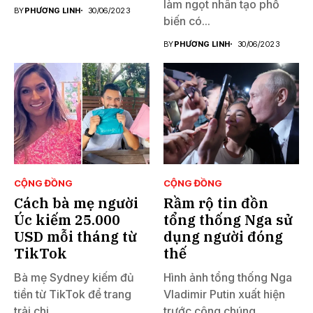
làm ngọt nhân tạo phổ
BY
PHƯƠNG LINH
30/06/2023
biến có...
BY
PHƯƠNG LINH
30/06/2023
CỘNG ĐỒNG
CỘNG ĐỒNG
Cách bà mẹ người
Rầm rộ tin đồn
Úc kiếm 25.000
tổng thống Nga sử
USD mỗi tháng từ
dụng người đóng
TikTok
thế
Bà mẹ Sydney kiếm đủ
Hình ảnh tổng thống Nga
tiền từ TikTok để trang
Vladimir Putin xuất hiện
trải chi...
trước công chúng...