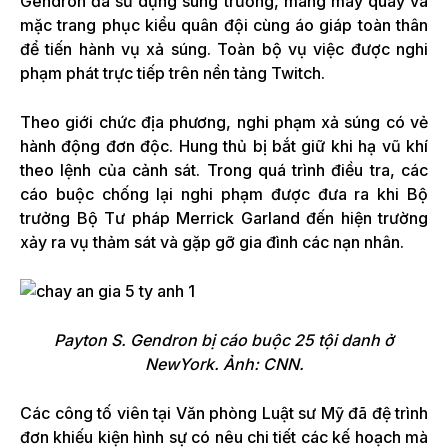
Gendron đã sử dụng súng trường, mang máy quay và
mặc trang phục kiểu quân đội cùng áo giáp toàn thân
để tiến hành vụ xả súng. Toàn bộ vụ việc được nghi
phạm phát trực tiếp trên nền tảng Twitch.
Theo giới chức địa phương, nghi phạm xả súng có vẻ
hành động đơn độc. Hung thủ bị bắt giữ khi hạ vũ khí
theo lệnh của cảnh sát. Trong quá trình điều tra, các
cáo buộc chống lại nghi phạm được đưa ra khi Bộ
trưởng Bộ Tư pháp Merrick Garland đến hiện trường
xảy ra vụ thảm sát và gặp gỡ gia đình các nạn nhân.
Payton S. Gendron bị cáo buộc 25 tội danh ở
NewYork. Ảnh: CNN.
Các công tố viên tại Văn phòng Luật sư Mỹ đã đệ trình
đơn khiếu kiện hình sự có nêu chi tiết các kế hoạch mà