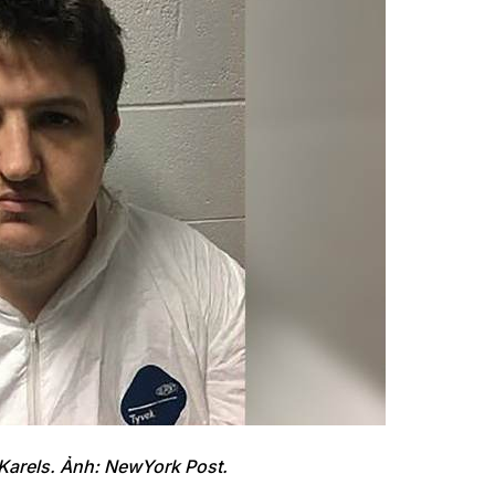
Karels. Ảnh: NewYork Post.