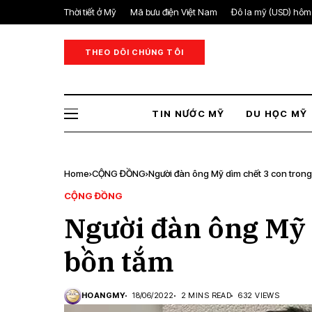
Thời tiết ở Mỹ
Mã bưu điện Việt Nam
Đô la mỹ (USD) hôm
THEO DÕI CHÚNG TÔI
TIN NƯỚC MỸ
DU HỌC MỸ
Home
CỘNG ĐỒNG
Người đàn ông Mỹ dìm chết 3 con tron
CỘNG ĐỒNG
Người đàn ông Mỹ 
bồn tắm
HOANGMY
18/06/2022
2 MINS READ
632 VIEWS