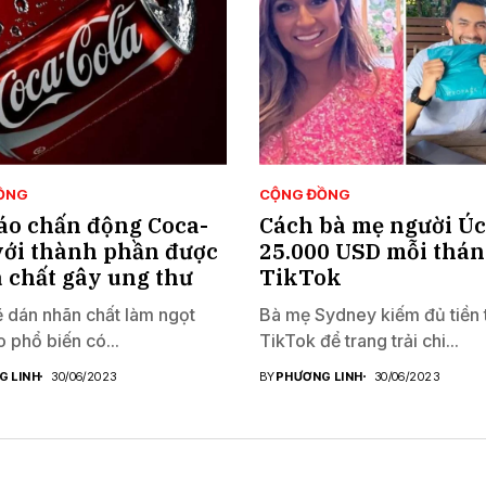
ỒNG
CỘNG ĐỒNG
áo chấn động Coca-
Cách bà mẹ người Ú
với thành phần được
25.000 USD mỗi thán
à chất gây ung thư
TikTok
dán nhãn chất làm ngọt
Bà mẹ Sydney kiếm đủ tiền 
 phổ biến có...
TikTok để trang trải chi...
G LINH
30/06/2023
BY
PHƯƠNG LINH
30/06/2023