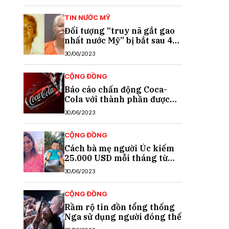
TIN NƯỚC MỸ
Đối tượng “truy nã gắt gao
nhất nước Mỹ” bị bắt sau 40
năm trốn chạy
30/06/2023
CỘNG ĐỒNG
Báo cáo chấn động Coca-
Cola với thành phần được
cho là chất gây ung thư
30/06/2023
CỘNG ĐỒNG
Cách bà mẹ người Úc kiếm
25.000 USD mỗi tháng từ
TikTok
30/06/2023
CỘNG ĐỒNG
Rầm rộ tin đồn tổng thống
Nga sử dụng người đóng thế