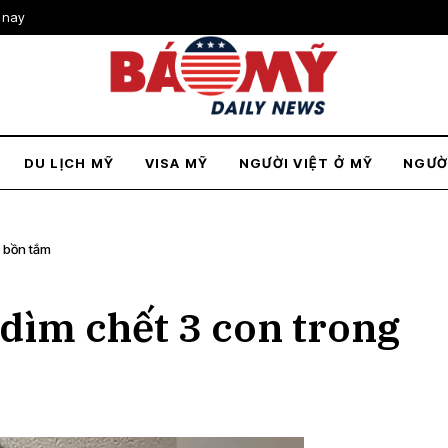
 nay
DU LỊCH MỸ
VISA MỸ
NGƯỜI VIỆT Ở MỸ
NGƯỜ
g bồn tắm
dìm chết 3 con trong