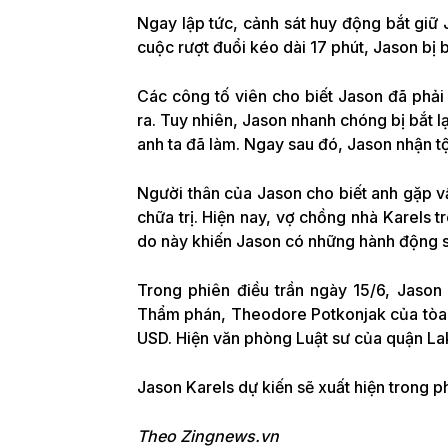
Ngay lập tức, cảnh sát huy động bắt giữ 
cuộc rượt đuổi kéo dài 17 phút, Jason bị bắ
Các công tố viên cho biết Jason đã phải
ra. Tuy nhiên, Jason nhanh chóng bị bắt lạ
anh ta đã làm. Ngay sau đó, Jason nhận tộ
Người thân của Jason cho biết anh gặp v
chữa trị. Hiện nay, vợ chồng nhà Karels t
do này khiến Jason có những hành động sa
Trong phiên điều trần ngày 15/6, Jason 
Thẩm phán, Theodore Potkonjak của tòa 
USD
. Hiện văn phòng Luật sư của quận L
Jason Karels dự kiến ​​sẽ xuất hiện trong 
Theo Zingnews.vn