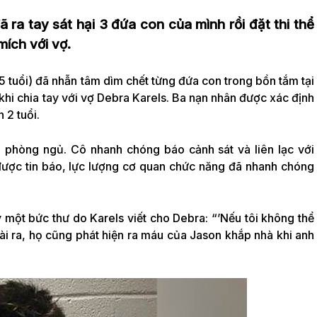
ã ra tay sát hại 3 đứa con của mình rồi đặt thi thể
mích với vợ.
 tuổi) đã nhẫn tâm dìm chết từng đứa con trong bồn tắm tại
hi chia tay với vợ Debra Karels. Ba nạn nhân được xác định
 2 tuổi.
g phòng ngủ. Cô nhanh chóng báo cảnh sát và liên lạc với
ược tin báo, lực lượng cơ quan chức năng đã nhanh chóng
ấy một bức thư do Karels viết cho Debra: “’Nếu tôi không thể
i ra, họ cũng phát hiện ra máu của Jason khắp nhà khi anh