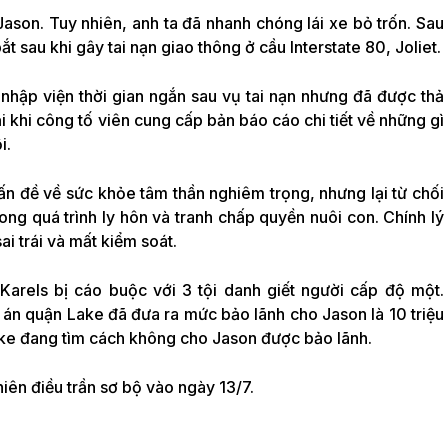
Jason. Tuy nhiên, anh ta đã nhanh chóng lái xe bỏ trốn. Sau
t sau khi gây tai nạn giao thông ở cầu Interstate 80, Joliet.
 nhập viện thời gian ngắn sau vụ tai nạn nhưng đã được thả
i khi công tố viên cung cấp bản báo cáo chi tiết về những gì
i.
ấn đề về sức khỏe tâm thần nghiêm trọng, nhưng lại từ chối
rong quá trình ly hôn và tranh chấp quyền nuôi con. Chính lý
i trái và mất kiểm soát.
Karels bị cáo buộc với 3 tội danh giết người cấp độ một.
án quận Lake đã đưa ra mức bảo lãnh cho Jason là
10 triệu
ake đang tìm cách không cho Jason được bảo lãnh.
phiên điều trần sơ bộ vào ngày 13/7.