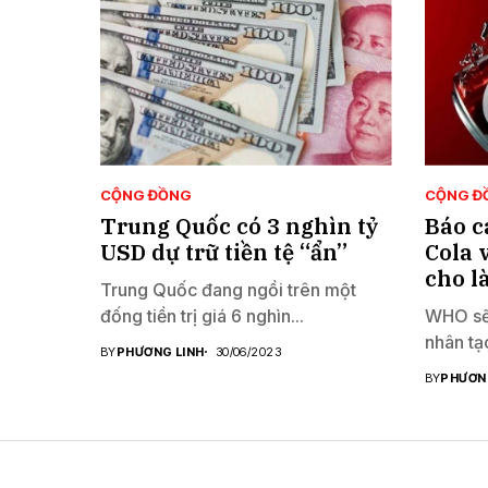
CỘNG ĐỒNG
CỘNG Đ
Trung Quốc có 3 nghìn tỷ
Báo c
USD dự trữ tiền tệ “ẩn”
Cola 
cho l
Trung Quốc đang ngồi trên một
đống tiền trị giá 6 nghìn...
WHO sẽ 
nhân tạo
BY
PHƯƠNG LINH
30/06/2023
BY
PHƯƠN