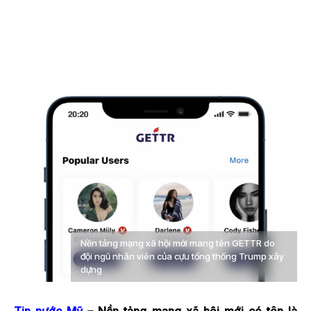
Nền tảng mạng xã hội mới mang tên GETTR do
đội ngũ nhân viên của cựu tổng thống Trump xây
dựng
Tin nước Mỹ
– Nền tảng mạng xã hội mới có tên là