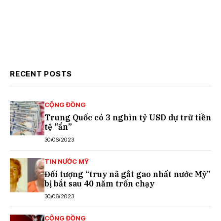
RECENT POSTS
CỘNG ĐỒNG
Trung Quốc có 3 nghìn tỷ USD dự trữ tiền
tệ “ẩn”
30/06/2023
TIN NƯỚC MỸ
Đối tượng “truy nã gắt gao nhất nước Mỹ”
bị bắt sau 40 năm trốn chạy
30/06/2023
CỘNG ĐỒNG