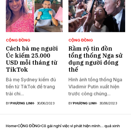
CỘNG ĐỒNG
CỘNG ĐỒNG
Cách bà mẹ người
Rầm rộ tin đồn
Úc kiếm 25.000
tổng thống Nga sử
USD mỗi tháng từ
dụng người đóng
TikTok
thế
Bà mẹ Sydney kiếm đủ
Hình ảnh tổng thống Nga
tiền từ TikTok để trang
Vladimir Putin xuất hiện
trải chi...
trước công chúng...
BY
PHƯƠNG LINH
30/06/2023
BY
PHƯƠNG LINH
30/06/2023
Home
CỘNG ĐỒNG
Cô gái nghỉ việc vì phát hiện mình… quá xinh