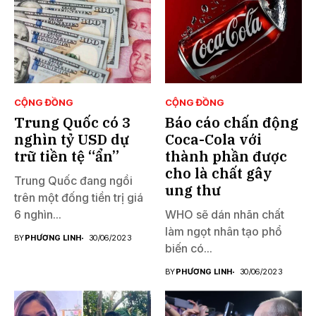
CỘNG ĐỒNG
CỘNG ĐỒNG
Trung Quốc có 3
Báo cáo chấn động
nghìn tỷ USD dự
Coca-Cola với
trữ tiền tệ “ẩn”
thành phần được
cho là chất gây
Trung Quốc đang ngồi
ung thư
trên một đống tiền trị giá
6 nghìn...
WHO sẽ dán nhãn chất
làm ngọt nhân tạo phổ
BY
PHƯƠNG LINH
30/06/2023
biến có...
BY
PHƯƠNG LINH
30/06/2023