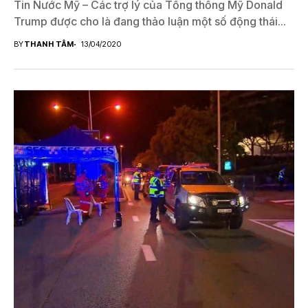
Tin Nước Mỹ – Các trợ lý của Tổng thống Mỹ Donald
Trump được cho là đang thảo luận một số động thái...
BY
THANH TÂM
13/04/2020