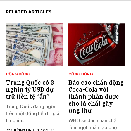
RELATED ARTICLES
CỘNG ĐỒNG
CỘNG ĐỒNG
Trung Quốc có 3
Báo cáo chấn động
nghìn tỷ USD dự
Coca-Cola với
trữ tiền tệ “ẩn”
thành phần được
cho là chất gây
Trung Quốc đang ngồi
ung thư
trên một đống tiền trị giá
6 nghìn...
WHO sẽ dán nhãn chất
làm ngọt nhân tạo phổ
BY
PHƯƠNG LINH
30/06/2023