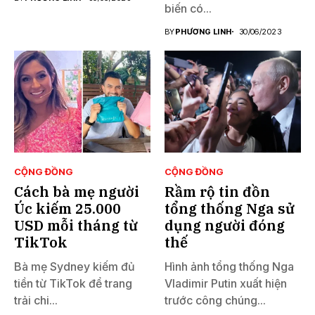
biến có...
BY
PHƯƠNG LINH
30/06/2023
CỘNG ĐỒNG
CỘNG ĐỒNG
Cách bà mẹ người
Rầm rộ tin đồn
Úc kiếm 25.000
tổng thống Nga sử
USD mỗi tháng từ
dụng người đóng
TikTok
thế
Bà mẹ Sydney kiếm đủ
Hình ảnh tổng thống Nga
tiền từ TikTok để trang
Vladimir Putin xuất hiện
trải chi...
trước công chúng...