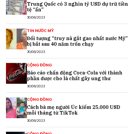
Trung Quốc có 3 nghìn tỷ USD dự trữ tiền
tệ “ẩn”
30/06/2023
TIN NƯỚC MỸ
Đối tượng “truy nã gắt gao nhất nước Mỹ”
bị bắt sau 40 năm trốn chạy
30/06/2023
CỘNG ĐỒNG
Báo cáo chấn động Coca-Cola với thành
phần được cho là chất gây ung thư
30/06/2023
CỘNG ĐỒNG
Cách bà mẹ người Úc kiếm 25.000 USD
mỗi tháng từ TikTok
30/06/2023
CỘNG ĐỒNG