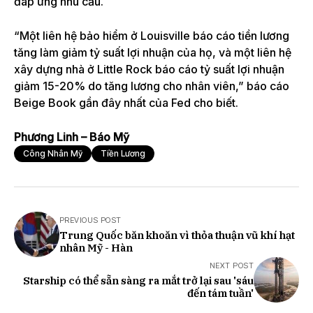
đáp ứng nhu cầu.
“Một liên hệ bảo hiểm ở Louisville báo cáo tiền lương
tăng làm giảm tỷ suất lợi nhuận của họ, và một liên hệ
xây dựng nhà ở Little Rock báo cáo tỷ suất lợi nhuận
giảm 15-20% do tăng lương cho nhân viên,” báo cáo
Beige Book gần đây nhất của Fed cho biết.
Phương Linh – Báo Mỹ
Công Nhân Mỹ
Tiền Lương
PREVIOUS POST
Trung Quốc băn khoăn vì thỏa thuận vũ khí hạt
nhân Mỹ - Hàn
NEXT POST
Starship có thể sẵn sàng ra mắt trở lại sau 'sáu
đến tám tuần'