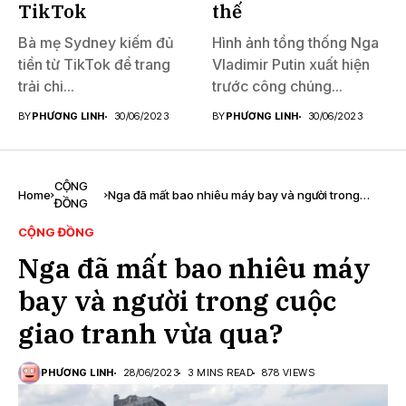
TikTok
thế
Bà mẹ Sydney kiếm đủ
Hình ảnh tổng thống Nga
tiền từ TikTok để trang
Vladimir Putin xuất hiện
trải chi...
trước công chúng...
BY
PHƯƠNG LINH
30/06/2023
BY
PHƯƠNG LINH
30/06/2023
CỘNG
Home
Nga đã mất bao nhiêu máy bay và người trong
ĐỒNG
cuộc giao tranh vừa qua?
CỘNG ĐỒNG
Nga đã mất bao nhiêu máy
bay và người trong cuộc
giao tranh vừa qua?
PHƯƠNG LINH
28/06/2023
3 MINS READ
878 VIEWS