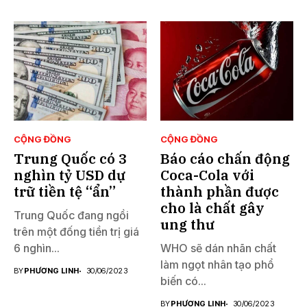
CỘNG ĐỒNG
CỘNG ĐỒNG
Trung Quốc có 3
Báo cáo chấn động
nghìn tỷ USD dự
Coca-Cola với
trữ tiền tệ “ẩn”
thành phần được
cho là chất gây
Trung Quốc đang ngồi
ung thư
trên một đống tiền trị giá
6 nghìn...
WHO sẽ dán nhãn chất
làm ngọt nhân tạo phổ
BY
PHƯƠNG LINH
30/06/2023
biến có...
BY
PHƯƠNG LINH
30/06/2023