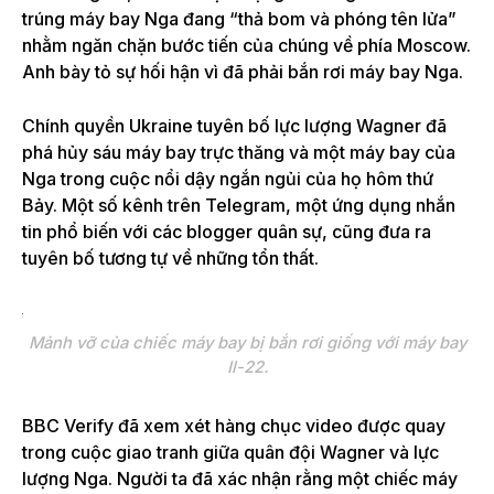
trúng máy bay Nga đang “thả bom và phóng tên lửa”
nhằm ngăn chặn bước tiến của chúng về phía Moscow.
Anh bày tỏ sự hối hận vì đã phải bắn rơi máy bay Nga.
Chính quyền Ukraine tuyên bố lực lượng Wagner đã
phá hủy sáu máy bay trực thăng và một máy bay của
Nga trong cuộc nổi dậy ngắn ngủi của họ hôm thứ
Bảy. Một số kênh trên Telegram, một ứng dụng nhắn
tin phổ biến với các blogger quân sự, cũng đưa ra
tuyên bố tương tự về những tổn thất.
Mảnh vỡ của chiếc máy bay bị bắn rơi giống với máy bay
Il-22.
BBC Verify đã xem xét hàng chục video được quay
trong cuộc giao tranh giữa quân đội Wagner và lực
lượng Nga. Người ta đã xác nhận rằng một chiếc máy