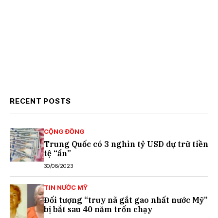
RECENT POSTS
CỘNG ĐỒNG
Trung Quốc có 3 nghìn tỷ USD dự trữ tiền
tệ “ẩn”
30/06/2023
TIN NƯỚC MỸ
Đối tượng “truy nã gắt gao nhất nước Mỹ”
bị bắt sau 40 năm trốn chạy