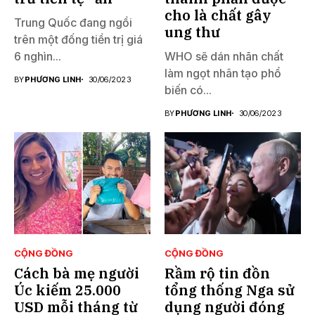
cho là chất gây
Trung Quốc đang ngồi
ung thư
trên một đống tiền trị giá
6 nghìn...
WHO sẽ dán nhãn chất
làm ngọt nhân tạo phổ
BY
PHƯƠNG LINH
30/06/2023
biến có...
BY
PHƯƠNG LINH
30/06/2023
CỘNG ĐỒNG
CỘNG ĐỒNG
Cách bà mẹ người
Rầm rộ tin đồn
Úc kiếm 25.000
tổng thống Nga sử
USD mỗi tháng từ
dụng người đóng