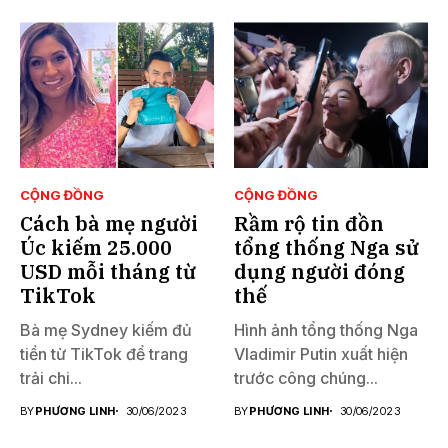
CỘNG ĐỒNG
CỘNG ĐỒNG
Cách bà mẹ người
Rầm rộ tin đồn
Úc kiếm 25.000
tổng thống Nga sử
USD mỗi tháng từ
dụng người đóng
TikTok
thế
Bà mẹ Sydney kiếm đủ
Hình ảnh tổng thống Nga
tiền từ TikTok để trang
Vladimir Putin xuất hiện
trải chi...
trước công chúng...
BY
PHƯƠNG LINH
30/06/2023
BY
PHƯƠNG LINH
30/06/2023