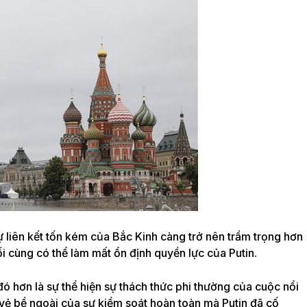
ự liên kết tốn kém của Bắc Kinh càng trở nên trầm trọng hơn
i cùng có thể làm mất ổn định quyền lực của Putin.
đó hơn là sự thể hiện sự thách thức phi thường của cuộc nổi
vẻ bề ngoài của sự kiểm soát hoàn toàn mà Putin đã cố