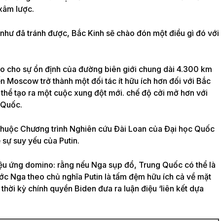
 xâm lược.
 như đã tránh được, Bắc Kinh sẽ chào đón một điều gì đó với
ro cho sự ổn định của đường biên giới chung dài 4.300 km
 Moscow trở thành một đối tác ít hữu ích hơn đối với Bắc
 thể tạo ra một cuộc xung đột mới. chế độ cởi mở hơn với
 Quốc.
 thuộc Chương trình Nghiên cứu Đài Loan của Đại học Quốc
ề sự suy yếu của Putin.
iệu ứng domino: rằng nếu Nga sụp đổ, Trung Quốc có thể là
ước Nga theo chủ nghĩa Putin là tấm đệm hữu ích cả về mặt
ng thời kỳ chính quyền Biden đưa ra luận điệu ‘liên kết dựa