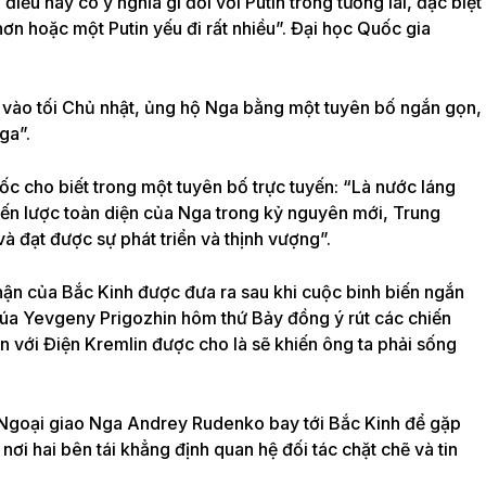
điều này có ý nghĩa gì đối với Putin trong tương lai, đặc biệt
ơn hoặc một Putin yếu đi rất nhiều”. Đại học Quốc gia
g vào tối Chủ nhật, ủng hộ Nga bằng một
tuyên bố ngắn gọn
,
ga”.
c cho biết trong một tuyên bố trực tuyến: “Là nước láng
chiến lược toàn diện của Nga trong kỷ nguyên mới, Trung
và đạt được sự phát triển và thịnh vượng”.
hận của Bắc Kinh được đưa ra sau khi cuộc binh biến ngắn
húa
Yevgeny Prigozhin
hôm thứ Bảy đồng ý rút các chiến
ận với Điện Kremlin được cho là sẽ khiến ông ta phải sống
 Ngoại giao Nga Andrey Rudenko bay tới Bắc Kinh để gặp
i hai bên tái khẳng định quan hệ đối tác chặt chẽ và tin