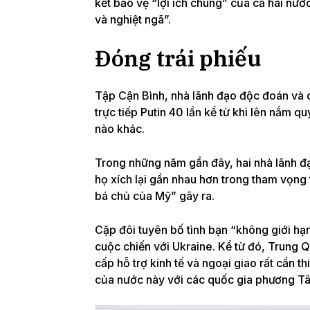
kết bảo vệ “lợi ích chung” của cả hai nước
và nghiệt ngã”.
Đóng trái phiếu
Tập Cận Bình, nhà lãnh đạo độc đoán và 
trực tiếp Putin 40 lần kể từ khi lên nắm q
nào khác.
Trong những năm gần đây, hai nhà lãnh đạ
họ xích lại gần nhau hơn
trong tham vọng t
bá chủ của Mỹ” gây ra.
Cặp đôi tuyên bố
tình bạn “không giới hạ
cuộc chiến với Ukraine.
Kể từ đó, Trung Q
cấp hỗ trợ kinh tế
và ngoại giao rất cần t
của nước này với các quốc gia phương Tây