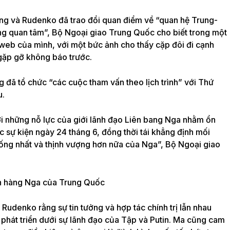
ng và Rudenko đã trao đổi quan điểm về “quan hệ Trung-
ng quan tâm”, Bộ Ngoại giao Trung Quốc cho biết trong một
web của mình, với một bức ảnh cho thấy cặp đôi đi cạnh
 gặp gỡ không báo trước.
đã tổ chức “các cuộc tham vấn theo lịch trình” với Thứ
u.
ới những nỗ lực của giới lãnh đạo Liên bang Nga nhằm ổn
ác sự kiện ngày 24 tháng 6, đồng thời tái khẳng định mối
hống nhất và thịnh vượng hơn nữa của Nga”, Bộ Ngoại giao
Rudenko rằng sự tin tưởng và hợp tác chính trị lẫn nhau
hát triển dưới sự lãnh đạo của Tập và Putin. Ma cũng cam