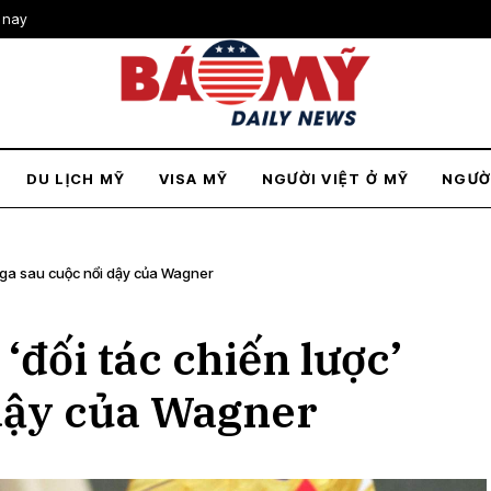
 nay
DU LỊCH MỸ
VISA MỸ
NGƯỜI VIỆT Ở MỸ
NGƯỜ
 Nga sau cuộc nổi dậy của Wagner
‘đối tác chiến lược’
dậy của Wagner