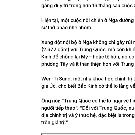
gắng duy trì trong hơn 16 tháng sau cuộc
Hiện tại, một cuộc nội chiến ở Nga dường
sự thở phào nhẹ nhõm.
Xung đột nội bộ ở Nga không chỉ gây rủi 
(2.672 dặm) với Trung Quốc, mà còn khiến
Kinh để chống lại Mỹ – hoặc tệ hơn, nó có
phương Tây và ít thân thiện hơn với Trung
Wen-Ti Sung, một nhà khoa học chính trị
gia Úc, cho biết Bắc Kinh có thể lo lắng v
Ông nói: “Trung Quốc có thể lo ngại về h
người tiếp theo”. “Đối với Trung Quốc, n
địa chính trị và ý thức hệ, đặc biệt là tro
trên giá trị’.”