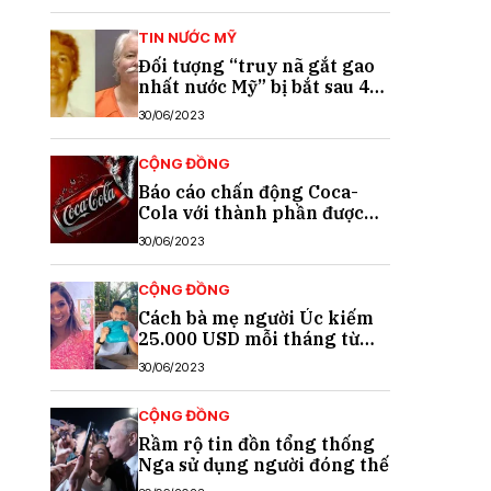
TIN NƯỚC MỸ
Đối tượng “truy nã gắt gao
nhất nước Mỹ” bị bắt sau 40
năm trốn chạy
30/06/2023
CỘNG ĐỒNG
Báo cáo chấn động Coca-
Cola với thành phần được
cho là chất gây ung thư
30/06/2023
CỘNG ĐỒNG
Cách bà mẹ người Úc kiếm
25.000 USD mỗi tháng từ
TikTok
30/06/2023
CỘNG ĐỒNG
Rầm rộ tin đồn tổng thống
Nga sử dụng người đóng thế