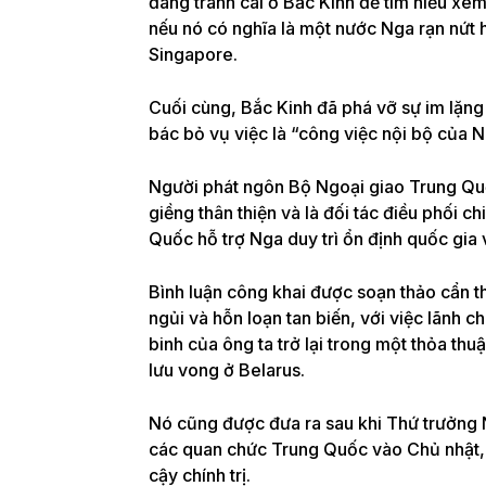
đang tranh cãi ở Bắc Kinh để tìm hiểu xem 
nếu nó có nghĩa là một nước Nga rạn nứt h
Singapore.
Cuối cùng, Bắc Kinh đã phá vỡ sự im lặn
bác bỏ vụ việc là “công việc nội bộ của N
Người phát ngôn Bộ Ngoại giao Trung Quố
giềng thân thiện và là đối tác điều phối 
Quốc hỗ trợ Nga duy trì ổn định quốc gia 
Bình luận công khai được soạn thảo cẩn t
ngủi và hỗn loạn tan biến, với việc lãnh c
binh của ông ta trở lại trong một thỏa thu
lưu vong ở Belarus.
Nó cũng được đưa ra sau khi Thứ trưởng
các quan chức Trung Quốc vào Chủ nhật, nơ
cậy chính trị.