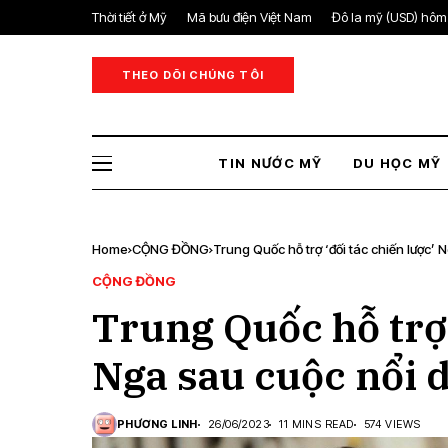
Thời tiết ở Mỹ
Mã bưu điện Việt Nam
Đô la mỹ (USD) hôm
THEO DÕI CHÚNG TÔI
TIN NƯỚC MỸ
DU HỌC MỸ
Home
CỘNG ĐỒNG
Trung Quốc hỗ trợ ‘đối tác chiến lược’
CỘNG ĐỒNG
Trung Quốc hỗ trợ 
Nga sau cuộc nổi 
PHƯƠNG LINH
26/06/2023
11 MINS READ
574 VIEWS