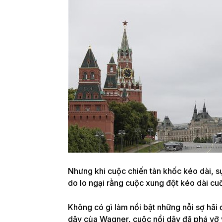
Nhưng khi cuộc chiến tàn khốc kéo dài, s
do lo ngại rằng cuộc xung đột kéo dài cuố
Không có gì làm nổi bật những nỗi sợ hãi 
dậy của Wagner, cuộc nổi dậy đã phá vỡ 