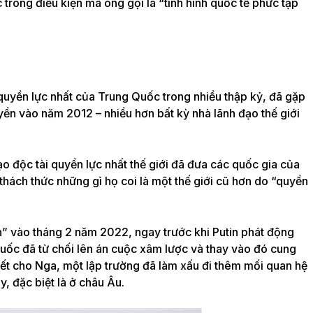
 trong điều kiện mà ông gọi là “tình hình quốc tế phức tạp
quyền lực nhất của Trung Quốc trong nhiều thập kỷ, đã gặp
uyền vào năm 2012 – nhiều hơn bất kỳ nhà lãnh đạo thế giới
o độc tài quyền lực nhất thế giới đã
đưa các quốc gia của
hách thức những gì họ coi là một thế giới cũ hơn do “quyền
n”
vào tháng 2 năm 2022, ngay trước khi Putin phát động
uốc đã từ chối lên án cuộc xâm lược và thay vào đó cung
hiết cho Nga, một lập trường đã làm xấu đi thêm mối quan hệ
, đặc biệt là ở châu Âu.