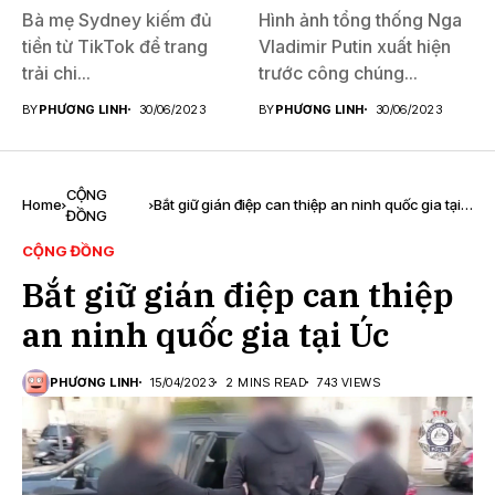
Bà mẹ Sydney kiếm đủ
Hình ảnh tổng thống Nga
tiền từ TikTok để trang
Vladimir Putin xuất hiện
trải chi...
trước công chúng...
BY
PHƯƠNG LINH
30/06/2023
BY
PHƯƠNG LINH
30/06/2023
CỘNG
Home
Bắt giữ gián điệp can thiệp an ninh quốc gia tại
ĐỒNG
Úc
CỘNG ĐỒNG
Bắt giữ gián điệp can thiệp
an ninh quốc gia tại Úc
PHƯƠNG LINH
15/04/2023
2 MINS READ
743 VIEWS