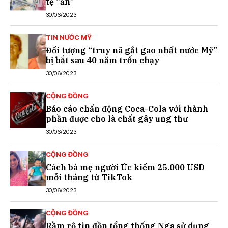
tệ “ẩn”
30/06/2023
TIN NƯỚC MỸ
Đối tượng “truy nã gắt gao nhất nước Mỹ”
bị bắt sau 40 năm trốn chạy
30/06/2023
CỘNG ĐỒNG
Báo cáo chấn động Coca-Cola với thành
phần được cho là chất gây ung thư
30/06/2023
CỘNG ĐỒNG
Cách bà mẹ người Úc kiếm 25.000 USD
mỗi tháng từ TikTok
30/06/2023
CỘNG ĐỒNG
Rầm rộ tin đồn tổng thống Nga sử dụng