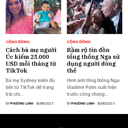
CỘNG ĐỒNG
CỘNG ĐỒNG
Cách bà mẹ người
Rầm rộ tin đồn
Úc kiếm 25.000
tổng thống Nga sử
USD mỗi tháng từ
dụng người đóng
TikTok
thế
Bà mẹ Sydney kiếm đủ
Hình ảnh tổng thống Nga
tiền từ TikTok để trang
Vladimir Putin xuất hiện
trải chi...
trước công chúng...
BY
PHƯƠNG LINH
30/06/2023
BY
PHƯƠNG LINH
30/06/2023