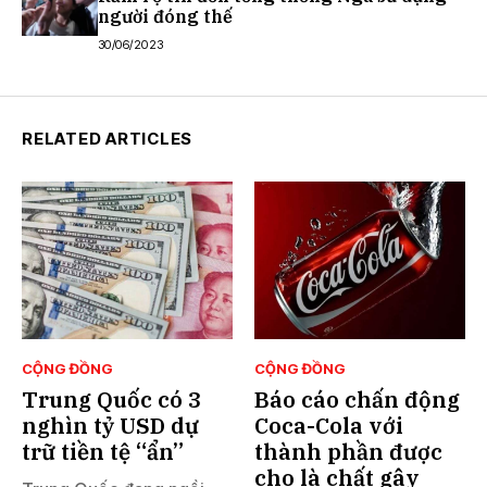
người đóng thế
30/06/2023
RELATED ARTICLES
CỘNG ĐỒNG
CỘNG ĐỒNG
Trung Quốc có 3
Báo cáo chấn động
nghìn tỷ USD dự
Coca-Cola với
trữ tiền tệ “ẩn”
thành phần được
cho là chất gây