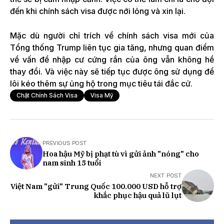
đến khi chính sách visa được nới lỏng và xin lại.
Mặc dù người chỉ trích về chính sách visa mới của
Tổng thống Trump liên tục gia tăng, nhưng quan điểm
về vấn đề nhập cư cứng rắn của ông vẫn không hề
thay đổi. Và việc này sẽ tiếp tục được ông sử dụng để
lôi kéo thêm sự ủng hộ trong mục tiêu tái đắc cử.
Chặt Chính Sách Visa
Visa Mỹ
PREVIOUS POST
Hoa hậu Mỹ bị phạt tù vì gửi ảnh "nóng" cho
nam sinh 15 tuổi
NEXT POST
Việt Nam "gửi" Trung Quốc 100.000 USD hỗ trợ
khắc phục hậu quả lũ lụt