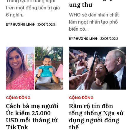
Trung Quốc đang ngồi
ung thư
trên một đống tiền trị giá
6 nghìn...
WHO sẽ dán nhãn chất
làm ngọt nhân tạo phổ
BY
PHƯƠNG LINH
30/06/2023
biến có...
BY
PHƯƠNG LINH
30/06/2023
CỘNG ĐỒNG
CỘNG ĐỒNG
Cách bà mẹ người
Rầm rộ tin đồn
Úc kiếm 25.000
tổng thống Nga sử
USD mỗi tháng từ
dụng người đóng
TikTok
thế