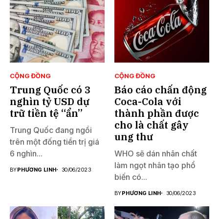
CỘNG ĐỒNG
CỘNG ĐỒNG
Trung Quốc có 3
Báo cáo chấn động
nghìn tỷ USD dự
Coca-Cola với
trữ tiền tệ “ẩn”
thành phần được
cho là chất gây
Trung Quốc đang ngồi
ung thư
trên một đống tiền trị giá
6 nghìn...
WHO sẽ dán nhãn chất
làm ngọt nhân tạo phổ
BY
PHƯƠNG LINH
30/06/2023
biến có...
BY
PHƯƠNG LINH
30/06/2023