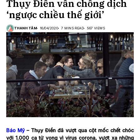
Thụy Điển vẫn chống dịch
‘ngược chiều thế giới’
THANH TÂM
16/04/2020
7 MINS READ
567 VIEWS
Báo Mỹ
– Thụy Điển đã vượt qua cột mốc chết chóc
với 1.000 ca tử vong vì virus corona, vượt xa những