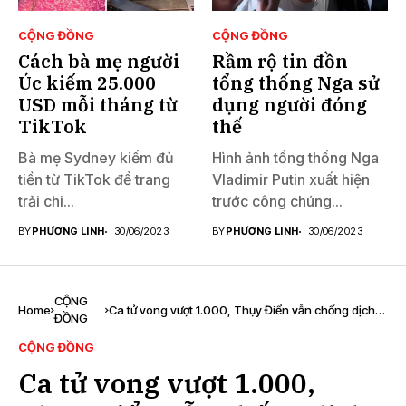
CỘNG ĐỒNG
CỘNG ĐỒNG
Cách bà mẹ người
Rầm rộ tin đồn
Úc kiếm 25.000
tổng thống Nga sử
USD mỗi tháng từ
dụng người đóng
TikTok
thế
Bà mẹ Sydney kiếm đủ
Hình ảnh tổng thống Nga
tiền từ TikTok để trang
Vladimir Putin xuất hiện
trải chi...
trước công chúng...
BY
PHƯƠNG LINH
30/06/2023
BY
PHƯƠNG LINH
30/06/2023
CỘNG
Home
Ca tử vong vượt 1.000, Thụy Điển vẫn chống dịch
ĐỒNG
‘ngược chiều thế giới’
CỘNG ĐỒNG
Ca tử vong vượt 1.000,