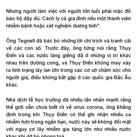
Nhưng người làm việc với người lớn tuổi phải mặc đồ
bảo hộ đầy đủ. Cách ly cả gia đình nếu một thành viên
nhiễm bệnh hoặc xét nghiệm dương tính”.
Ông Tegnell đã bác bỏ những lời chỉ trích và tranh cãi
về các con số. Trước đây, ông từng nói rằng Thụy
Điển và các nước láng giềng đã ở những vị trí khác
nhau trên đường cong, và Thụy Điển không may xảy
ra tình trạng lây lan lớn trong các cơ sở chăm sóc cho
người già, điều không bắt gặp ở các quốc gia Bắc Âu
khác.
Nhà dịch tễ học trưởng đã nhiều lần nhấn mạnh rằng
thế giới vẫn chưa biết rõ về virus corona, ông khẳng
định trong khi Thụy Điển có thể ghi nhận nhiều ca
nhiễm hơn trong ngắn hạn, nước này sẽ không đối mặt
với nguy cơ lây nhiễm gia tăng lớn như nhiều nước
khác khi dỡ bỏ phong toả.