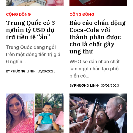
CỘNG ĐỒNG
CỘNG ĐỒNG
Trung Quốc có 3
Báo cáo chấn động
nghìn tỷ USD dự
Coca-Cola với
trữ tiền tệ “ẩn”
thành phần được
cho là chất gây
Trung Quốc đang ngồi
ung thư
trên một đống tiền trị giá
6 nghìn...
WHO sẽ dán nhãn chất
làm ngọt nhân tạo phổ
BY
PHƯƠNG LINH
30/06/2023
biến có...
BY
PHƯƠNG LINH
30/06/2023