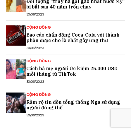
Đối tượng “truy nã gắt gao nhất nước Mỹ”
bị bắt sau 40 năm trốn chạy
30/06/2023
CỘNG ĐỒNG
Báo cáo chấn động Coca-Cola với thành
phần được cho là chất gây ung thư
30/06/2023
CỘNG ĐỒNG
Cách bà mẹ người Úc kiếm 25.000 USD
mỗi tháng từ TikTok
30/06/2023
CỘNG ĐỒNG
Rầm rộ tin đồn tổng thống Nga sử dụng
người đóng thế
30/06/2023