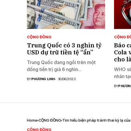
CỘNG ĐỒNG
CỘNG Đ
Trung Quốc có 3 nghìn tỷ
Báo c
USD dự trữ tiền tệ “ẩn”
Cola 
cho l
Trung Quốc đang ngồi trên một
đống tiền trị giá 6 nghìn...
WHO sẽ 
nhân tạo
BY
PHƯƠNG LINH
30/06/2023
BY
PHƯƠN
Home
CỘNG ĐỒNG
Tìm hiểu biện pháp tránh thai kỳ lạ củ
CỘNG ĐỒNG