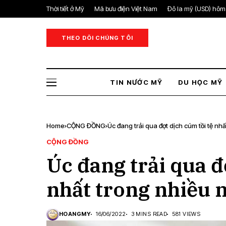
Thời tiết ở Mỹ
Mã bưu điện Việt Nam
Đô la mỹ (USD) hôm
THEO DÕI CHÚNG TÔI
TIN NƯỚC MỸ
DU HỌC MỸ
Home
CỘNG ĐỒNG
Úc đang trải qua đợt dịch cúm tồi tệ nh
CỘNG ĐỒNG
Úc đang trải qua đ
nhất trong nhiều
HOANGMY
16/06/2022
3 MINS READ
581 VIEWS