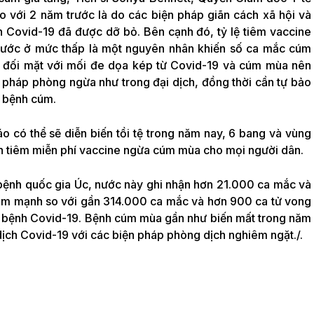
 với 2 năm trước là do các biện pháp giãn cách xã hội và
h Covid-19 đã được dỡ bỏ. Bên cạnh đó, tỷ lệ tiêm vaccine
trước ở mức thấp là một nguyên nhân khiến số ca mắc cúm
g đối mặt với mối đe dọa kép từ Covid-19 và cúm mùa nên
n pháp phòng ngừa như trong đại dịch, đồng thời cần tự bảo
a bệnh cúm.
 có thể sẽ diễn biến tồi tệ trong năm nay, 6 bang và vùng
rình tiêm miễn phí vaccine ngừa cúm mùa cho mọi người dân.
 bệnh quốc gia Úc, nước này ghi nhận hơn 21.000 ca mắc và
ảm mạnh so với gần 314.000 ca mắc và hơn 900 ca tử vong
n bệnh Covid-19. Bệnh cúm mùa gần như biến mất trong năm
dịch Covid-19 với các biện pháp phòng dịch nghiêm ngặt./.