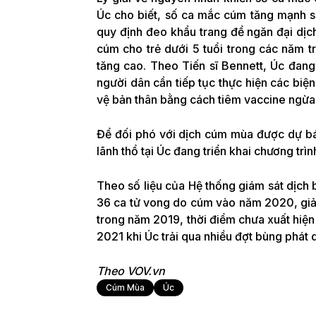
Úc cho biết, số ca mắc cúm tăng mạnh so
quy định đeo khẩu trang để ngăn đại dịc
cúm cho trẻ dưới 5 tuổi trong các năm 
tăng cao. Theo Tiến sĩ Bennett, Úc đan
người dân cần tiếp tục thực hiện các biệ
vệ bản thân bằng cách tiêm vaccine ngừ
Để đối phó với dịch cúm mùa được dự báo
lãnh thổ tại Úc đang triển khai chương t
Theo số liệu của Hệ thống giám sát dịch
36 ca tử vong do cúm vào năm 2020, gi
trong năm 2019, thời điểm chưa xuất hiệ
2021 khi Úc trải qua nhiều đợt bùng phát 
Theo VOV.vn
Cúm Mùa
Úc