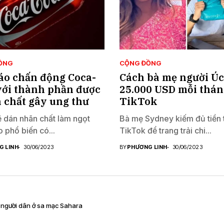
ỒNG
CỘNG ĐỒNG
áo chấn động Coca-
Cách bà mẹ người Ú
với thành phần được
25.000 USD mỗi thán
à chất gây ung thư
TikTok
dán nhãn chất làm ngọt
Bà mẹ Sydney kiếm đủ tiền 
 phổ biến có...
TikTok để trang trải chi...
G LINH
30/06/2023
BY
PHƯƠNG LINH
30/06/2023
a người dân ở sa mạc Sahara