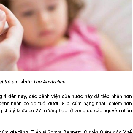
t trẻ em. Ảnh: The Australian.
ng 4 đến nay, các bệnh viện của nước này đã tiếp nhận hơn
 bệnh nhân có độ tuổi dưới 19 bị cúm nặng nhất, chiếm hơn
 chú ý là đã có 27 trường hợp tử vong do các nguyên nhân
cúm gia tăng, Tiến sĩ Sonya Bennett, Quyền Giám đốc Y tế