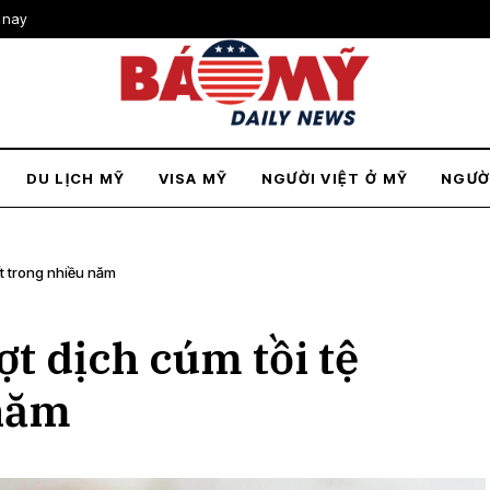
 nay
DU LỊCH MỸ
VISA MỸ
NGƯỜI VIỆT Ở MỸ
NGƯỜ
ất trong nhiều năm
ợt dịch cúm tồi tệ
 năm