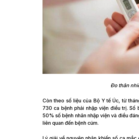
Đo thân nhiệ
Còn theo số liệu của Bộ Y tế Úc, từ thá
730 ca bệnh phải nhập viện điều trị. Số
50% số bệnh nhân nhập viện và điều đáng
liên quan đến bệnh cúm.
Lý giải về nguyên nhân khiến số ca mắc 