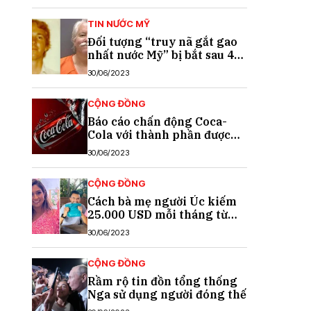
TIN NƯỚC MỸ
Đối tượng “truy nã gắt gao
nhất nước Mỹ” bị bắt sau 40
năm trốn chạy
30/06/2023
CỘNG ĐỒNG
Báo cáo chấn động Coca-
Cola với thành phần được
cho là chất gây ung thư
30/06/2023
CỘNG ĐỒNG
Cách bà mẹ người Úc kiếm
25.000 USD mỗi tháng từ
TikTok
30/06/2023
CỘNG ĐỒNG
Rầm rộ tin đồn tổng thống
Nga sử dụng người đóng thế