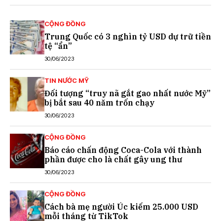
CỘNG ĐỒNG
Trung Quốc có 3 nghìn tỷ USD dự trữ tiền
tệ “ẩn”
30/06/2023
TIN NƯỚC MỸ
Đối tượng “truy nã gắt gao nhất nước Mỹ”
bị bắt sau 40 năm trốn chạy
30/06/2023
CỘNG ĐỒNG
Báo cáo chấn động Coca-Cola với thành
phần được cho là chất gây ung thư
30/06/2023
CỘNG ĐỒNG
Cách bà mẹ người Úc kiếm 25.000 USD
mỗi tháng từ TikTok