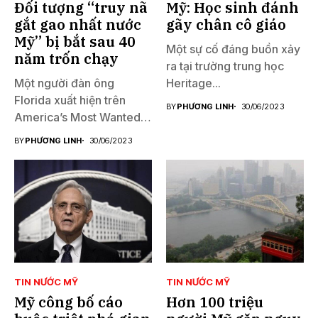
Đối tượng “truy nã
Mỹ: Học sinh đánh
gắt gao nhất nước
gãy chân cô giáo
Mỹ” bị bắt sau 40
Một sự cố đáng buồn xảy
năm trốn chạy
ra tại trường trung học
Một người đàn ông
Heritage...
Florida xuất hiện trên
BY
PHƯƠNG LINH
30/06/2023
America’s Most Wanted
đã...
BY
PHƯƠNG LINH
30/06/2023
TIN NƯỚC MỸ
TIN NƯỚC MỸ
Mỹ công bố cáo
Hơn 100 triệu