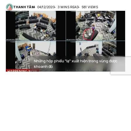
THANH TÂM
04/12/2020
3 MINS READ
581 VIEWS
Những hộp phiếu "lạ" xuất hiện trong vùng được
khoanh đỏ
Tin nước Mỹ
– Trong nỗ lực đảo ngược kết quả bầu cử
năm 2020, tổng thống Trump mới đây đã công bố
đoạn video là bằng chứng cho thấy có gian lận phiếu
bầu xảy ra tại một điểm kiểm phiếu ở bang Georgia.
Ngày 4/12 vừa qua, nhóm pháp lý của Trump đã tung
ra bằng chứng về các cáo buộc gian lận phiếu bầu cử.