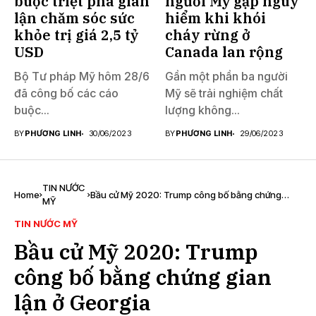
buộc triệt phá gian
người Mỹ gặp nguy
lận chăm sóc sức
hiểm khi khói
khỏe trị giá 2,5 tỷ
cháy rừng ở
USD
Canada lan rộng
Bộ Tư pháp Mỹ hôm 28/6
Gần một phần ba người
đã công bố các cáo
Mỹ sẽ trải nghiệm chất
buộc...
lượng không...
BY
PHƯƠNG LINH
30/06/2023
BY
PHƯƠNG LINH
29/06/2023
TIN NƯỚC
Home
Bầu cử Mỹ 2020: Trump công bố bằng chứng
MỸ
gian lận ở Georgia
TIN NƯỚC MỸ
Bầu cử Mỹ 2020: Trump
công bố bằng chứng gian
lận ở Georgia