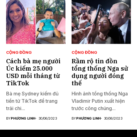
CỘNG ĐỒNG
CỘNG ĐỒNG
Cách bà mẹ người
Rầm rộ tin đồn
Úc kiếm 25.000
tổng thống Nga sử
USD mỗi tháng từ
dụng người đóng
TikTok
thế
Bà mẹ Sydney kiếm đủ
Hình ảnh tổng thống Nga
tiền từ TikTok để trang
Vladimir Putin xuất hiện
trải chi...
trước công chúng...
BY
PHƯƠNG LINH
30/06/2023
BY
PHƯƠNG LINH
30/06/2023