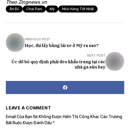
Theo Zingnews.vn
Ấn Độ
Chai Pani
Mỹ
Nhà Hàng Tốt Nhất
PREVIOUS POST
Học, thi lấy bằng lái xe ở Mỹ ra sao?
NEXT POST
Úc dỡ bỏ quy định phải đeo khẩu trang tại các
nhà ga sân bay
LEAVE A COMMENT
Email Của Bạn Sẽ Không Được Hiển Thị Công Khai.
Các Trường
Bắt Buộc Được Đánh Dấu
*