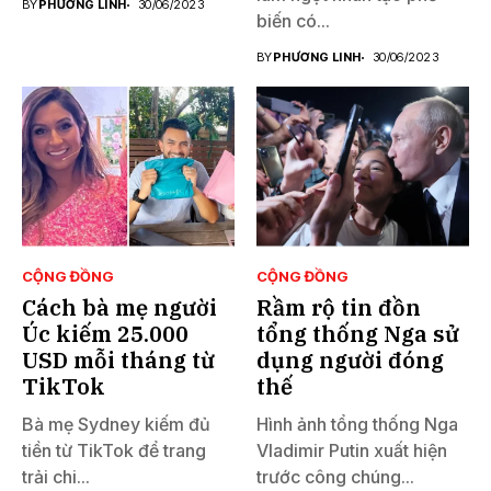
BY
PHƯƠNG LINH
30/06/2023
biến có...
BY
PHƯƠNG LINH
30/06/2023
CỘNG ĐỒNG
CỘNG ĐỒNG
Cách bà mẹ người
Rầm rộ tin đồn
Úc kiếm 25.000
tổng thống Nga sử
USD mỗi tháng từ
dụng người đóng
TikTok
thế
Bà mẹ Sydney kiếm đủ
Hình ảnh tổng thống Nga
tiền từ TikTok để trang
Vladimir Putin xuất hiện
trải chi...
trước công chúng...