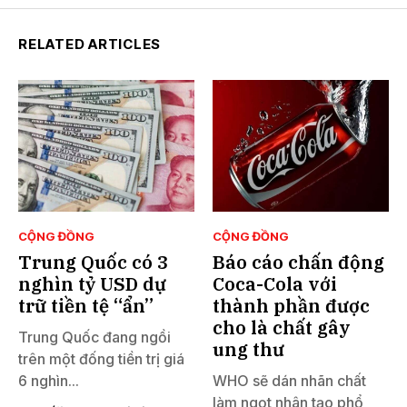
RELATED ARTICLES
CỘNG ĐỒNG
CỘNG ĐỒNG
Trung Quốc có 3
Báo cáo chấn động
nghìn tỷ USD dự
Coca-Cola với
trữ tiền tệ “ẩn”
thành phần được
cho là chất gây
Trung Quốc đang ngồi
ung thư
trên một đống tiền trị giá
6 nghìn...
WHO sẽ dán nhãn chất
làm ngọt nhân tạo phổ