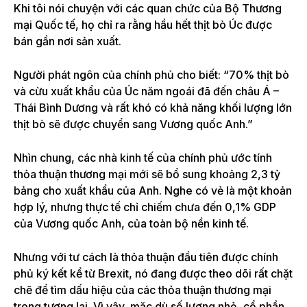
Khi tôi nói chuyện với các quan chức của Bộ Thương
mại Quốc tế, họ chỉ ra rằng hầu hết thịt bò Úc được
bán gần nơi sản xuất.
Người phát ngôn của chính phủ cho biết: “70% thịt bò
và cừu xuất khẩu của Úc năm ngoái đã đến châu Á –
Thái Bình Dương và rất khó có khả năng khối lượng lớn
thịt bò sẽ được chuyển sang Vương quốc Anh.”
Nhìn chung, các nhà kinh tế của chính phủ ước tính
thỏa thuận thương mại mới sẽ bổ sung khoảng 2,3 tỷ
bảng cho xuất khẩu của Anh. Nghe có vẻ là một khoản
hợp lý, nhưng thực tế chỉ chiếm chưa đến 0,1% GDP
của Vương quốc Anh, của toàn bộ nền kinh tế.
Nhưng với tư cách là thỏa thuận đầu tiên được chính
phủ ký kết kể từ Brexit, nó đang được theo dõi rất chặt
chẽ để tìm dấu hiệu của các thỏa thuận thương mại
trong tương lai. Vì vậy, mặc dù số lượng nhỏ, cổ phần