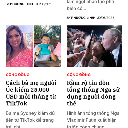
làm ngọt nhân tạo phổ
BY
PHƯƠNG LINH
30/06/2023
biến có...
BY
PHƯƠNG LINH
30/06/2023
CỘNG ĐỒNG
CỘNG ĐỒNG
Cách bà mẹ người
Rầm rộ tin đồn
Úc kiếm 25.000
tổng thống Nga sử
USD mỗi tháng từ
dụng người đóng
TikTok
thế
Bà mẹ Sydney kiếm đủ
Hình ảnh tổng thống Nga
tiền từ TikTok để trang
Vladimir Putin xuất hiện
trải chi...
trước công chúng...