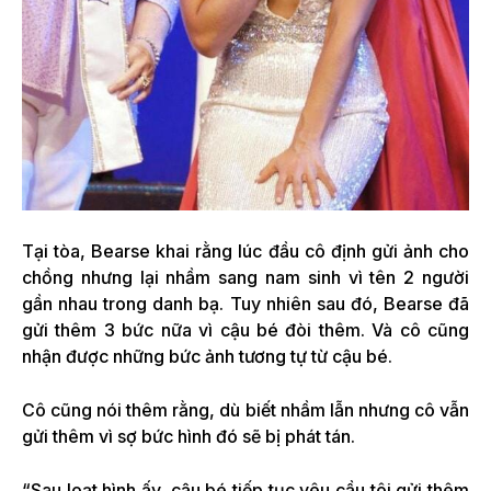
Tại tòa, Bearse khai rằng lúc đầu cô định gửi ảnh cho
chồng nhưng lại nhầm sang nam sinh vì tên 2 người
gần nhau trong danh bạ. Tuy nhiên sau đó, Bearse đã
gửi thêm 3 bức nữa vì cậu bé đòi thêm. Và cô cũng
nhận được những bức ảnh tương tự từ cậu bé.
Cô cũng nói thêm rằng, dù biết nhầm lẫn nhưng cô vẫn
gửi thêm vì sợ bức hình đó sẽ bị phát tán.
“Sau loạt hình ấy, cậu bé tiếp tục yêu cầu tôi gửi thêm