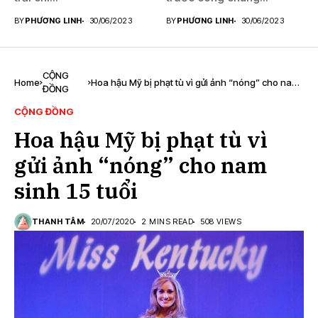
BY
PHƯƠNG LINH
30/06/2023
BY
PHƯƠNG LINH
30/06/2023
CỘNG
Home
Hoa hậu Mỹ bị phạt tù vì gửi ảnh “nóng” cho nam
ĐỒNG
sinh 15 tuổi
CỘNG ĐỒNG
Hoa hậu Mỹ bị phạt tù vì
gửi ảnh “nóng” cho nam
sinh 15 tuổi
THANH TÂM
20/07/2020
2 MINS READ
508 VIEWS