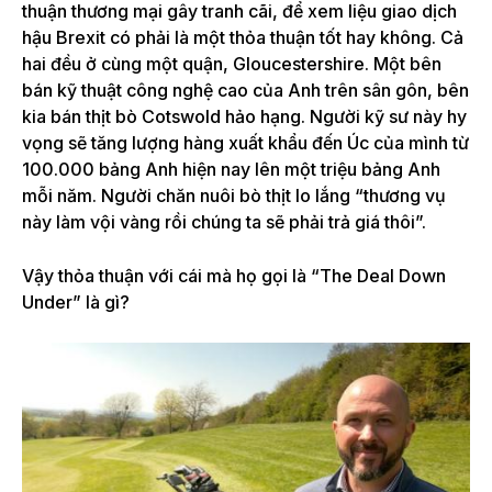
thuận thương mại gây tranh cãi, để xem liệu giao dịch
hậu Brexit có phải là một thỏa thuận tốt hay không.
Cả
hai đều ở cùng một quận, Gloucestershire. Một bên
bán kỹ thuật công nghệ cao của Anh trên sân gôn, bên
kia bán thịt bò Cotswold hảo hạng. Người kỹ sư này hy
vọng sẽ tăng lượng hàng xuất khẩu đến Úc của mình từ
100.000 bảng Anh hiện nay lên một triệu bảng Anh
mỗi năm. Người chăn nuôi bò thịt lo lắng “thương vụ
này làm vội vàng rồi chúng ta sẽ phải trả giá thôi”.
Vậy thỏa thuận với cái mà họ gọi là “The Deal Down
Under” là gì?