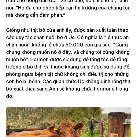
trao cho nông dân Úc.
“Về cơ bản, họ chỉ cho đi,” anh
nói. “Họ đã cho phép tiếp cận thị trường của chúng tôi
mà không cần đàm phán.”
Giống như thịt bò của anh ấy, được sản xuất tuân theo
các quy tắc chăn nuôi bò ở Úc. Có nghĩa là “lô thức ăn
chăn nuôi” khổng lồ chứa 50.000 con gia súc. “Công
chúng không muốn nó ở đây, và chúng tôi cũng không
muốn nó”. Hormon được sử dụng để tăng tốc độ tăng
trưởng ở bò thịt, và thuốc kháng sinh được sử dụng để
phòng ngừa bệnh tật chứ không chỉ điều trị cho những
con bò bị bệnh. Các quan chức Úc khẳng định rằng thịt
bò xuất khẩu sang Anh sẽ không chứa hormone trong
đó.