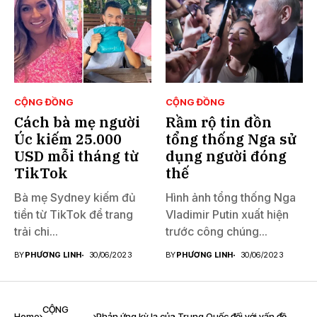
CỘNG ĐỒNG
CỘNG ĐỒNG
Cách bà mẹ người
Rầm rộ tin đồn
Úc kiếm 25.000
tổng thống Nga sử
USD mỗi tháng từ
dụng người đóng
TikTok
thế
Bà mẹ Sydney kiếm đủ
Hình ảnh tổng thống Nga
tiền từ TikTok để trang
Vladimir Putin xuất hiện
trải chi...
trước công chúng...
BY
PHƯƠNG LINH
30/06/2023
BY
PHƯƠNG LINH
30/06/2023
CỘNG
Home
Phản ứng kỳ lạ của Trung Quốc đối với vấn đề