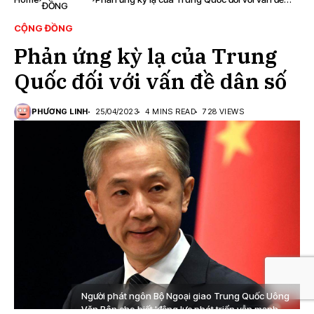
ĐỒNG
dân số
CỘNG ĐỒNG
Phản ứng kỳ lạ của Trung
Quốc đối với vấn đề dân số
PHƯƠNG LINH
25/04/2023
4 MINS READ
728 VIEWS
Người phát ngôn Bộ Ngoại giao Trung Quốc Uông
Văn Bân cho biết 'động lực phát triển vẫn mạnh