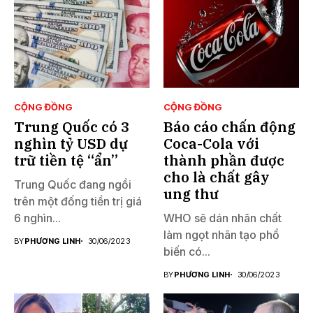
CỘNG ĐỒNG
CỘNG ĐỒNG
Trung Quốc có 3
Báo cáo chấn động
nghìn tỷ USD dự
Coca-Cola với
trữ tiền tệ “ẩn”
thành phần được
cho là chất gây
Trung Quốc đang ngồi
ung thư
trên một đống tiền trị giá
6 nghìn...
WHO sẽ dán nhãn chất
làm ngọt nhân tạo phổ
BY
PHƯƠNG LINH
30/06/2023
biến có...
BY
PHƯƠNG LINH
30/06/2023