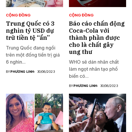
CỘNG ĐỒNG
CỘNG ĐỒNG
Trung Quốc có 3
Báo cáo chấn động
nghìn tỷ USD dự
Coca-Cola với
trữ tiền tệ “ẩn”
thành phần được
cho là chất gây
Trung Quốc đang ngồi
ung thư
trên một đống tiền trị giá
6 nghìn...
WHO sẽ dán nhãn chất
làm ngọt nhân tạo phổ
BY
PHƯƠNG LINH
30/06/2023
biến có...
BY
PHƯƠNG LINH
30/06/2023