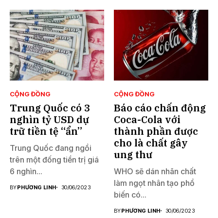
CỘNG ĐỒNG
CỘNG ĐỒNG
Trung Quốc có 3
Báo cáo chấn động
nghìn tỷ USD dự
Coca-Cola với
trữ tiền tệ “ẩn”
thành phần được
cho là chất gây
Trung Quốc đang ngồi
ung thư
trên một đống tiền trị giá
6 nghìn...
WHO sẽ dán nhãn chất
làm ngọt nhân tạo phổ
BY
PHƯƠNG LINH
30/06/2023
biến có...
BY
PHƯƠNG LINH
30/06/2023