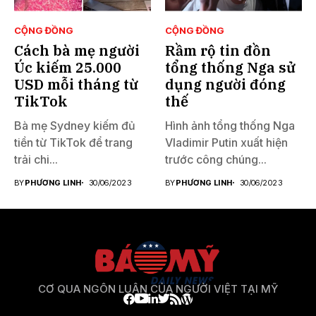
CỘNG ĐỒNG
CỘNG ĐỒNG
Cách bà mẹ người
Rầm rộ tin đồn
Úc kiếm 25.000
tổng thống Nga sử
USD mỗi tháng từ
dụng người đóng
TikTok
thế
Bà mẹ Sydney kiếm đủ
Hình ảnh tổng thống Nga
tiền từ TikTok để trang
Vladimir Putin xuất hiện
trải chi...
trước công chúng...
BY
PHƯƠNG LINH
30/06/2023
BY
PHƯƠNG LINH
30/06/2023
CƠ QUA NGÔN LUẬN CỦA NGƯỜI VIỆT TẠI MỸ