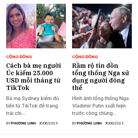
CỘNG ĐỒNG
CỘNG ĐỒNG
Cách bà mẹ người
Rầm rộ tin đồn
Úc kiếm 25.000
tổng thống Nga sử
USD mỗi tháng từ
dụng người đóng
TikTok
thế
Bà mẹ Sydney kiếm đủ
Hình ảnh tổng thống Nga
tiền từ TikTok để trang
Vladimir Putin xuất hiện
trải chi...
trước công chúng...
BY
PHƯƠNG LINH
30/06/2023
BY
PHƯƠNG LINH
30/06/2023