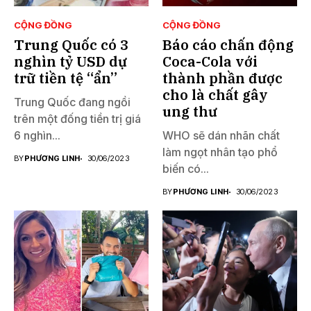
CỘNG ĐỒNG
CỘNG ĐỒNG
Trung Quốc có 3
Báo cáo chấn động
nghìn tỷ USD dự
Coca-Cola với
trữ tiền tệ “ẩn”
thành phần được
cho là chất gây
Trung Quốc đang ngồi
ung thư
trên một đống tiền trị giá
6 nghìn...
WHO sẽ dán nhãn chất
làm ngọt nhân tạo phổ
BY
PHƯƠNG LINH
30/06/2023
biến có...
BY
PHƯƠNG LINH
30/06/2023