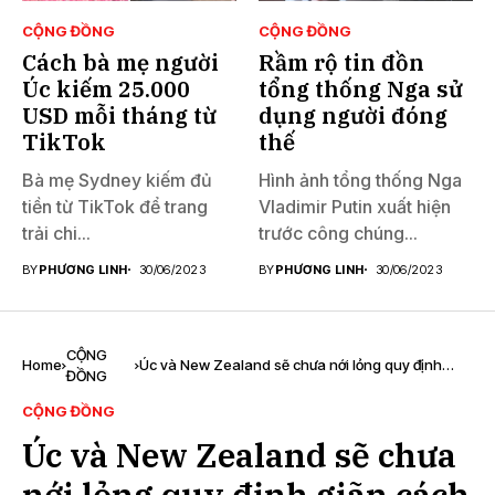
CỘNG ĐỒNG
CỘNG ĐỒNG
Cách bà mẹ người
Rầm rộ tin đồn
Úc kiếm 25.000
tổng thống Nga sử
USD mỗi tháng từ
dụng người đóng
TikTok
thế
Bà mẹ Sydney kiếm đủ
Hình ảnh tổng thống Nga
tiền từ TikTok để trang
Vladimir Putin xuất hiện
trải chi...
trước công chúng...
BY
PHƯƠNG LINH
30/06/2023
BY
PHƯƠNG LINH
30/06/2023
CỘNG
Home
Úc và New Zealand sẽ chưa nới lỏng quy định
ĐỒNG
giãn cách xã hội
CỘNG ĐỒNG
Úc và New Zealand sẽ chưa
nới lỏng quy định giãn cách