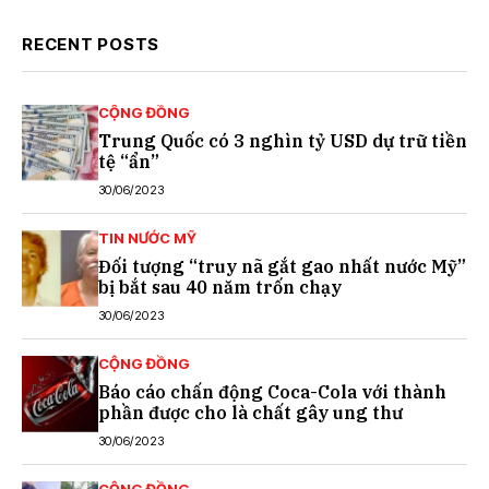
RECENT POSTS
CỘNG ĐỒNG
Trung Quốc có 3 nghìn tỷ USD dự trữ tiền
tệ “ẩn”
30/06/2023
TIN NƯỚC MỸ
Đối tượng “truy nã gắt gao nhất nước Mỹ”
bị bắt sau 40 năm trốn chạy
30/06/2023
CỘNG ĐỒNG
Báo cáo chấn động Coca-Cola với thành
phần được cho là chất gây ung thư
30/06/2023
CỘNG ĐỒNG