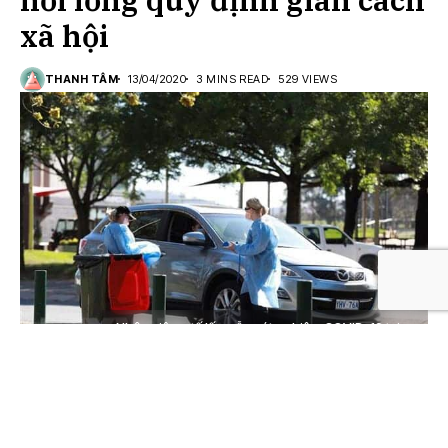
xã hội
THANH TÂM
13/04/2020
3 MINS READ
529 VIEWS
Nhân viên y tế lấy mẫu xét nghiệm COVID-19 tại
Canberra, Australia, ngày 20/3/2020.
Báo Mỹ
– Các biện pháp hạn chế đã giúp giảm mạnh
số ca nhiễm mới tại Úc và New Zealand và không gây