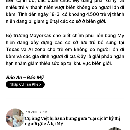
Bên cạnh đó, các quan chức Mỹ đang phải xử lý rất
nhiều trẻ vị thành niên vượt biên không có người lớn đi
kèm. Tính đến ngày 18-3. có khoảng 4.500 trẻ vị thành
niên đang bị giam giữ tại các cơ sở ở biên giới.
Bộ trưởng Mayorkas cho biết chính phủ liên bang Mỹ
hiện đang xây dựng các cơ sở lưu trú bổ sung tại
Texas và Arizona cho trẻ em không có người lớn đi
kèm và các gia đình người di cư. Đây là giải pháp ngắn
hạn nhằm giảm thiểu sức ép tại khu vực biên giới.
Bảo An – Báo Mỹ
Nhập Cư Trái Phép
PREVIOUS POST
Cụ ông Việt bị hành hung giữa "đại dịch" kỳ thị
người gốc Á tại Mỹ