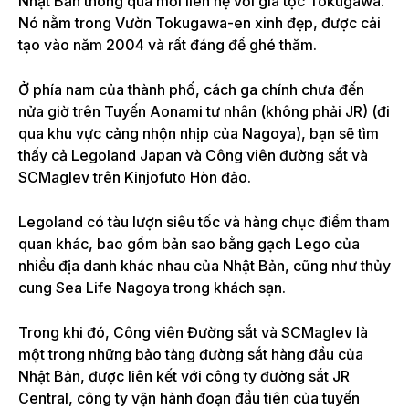
Nhật Bản thông qua mối liên hệ với gia tộc Tokugawa.
Nó nằm trong Vườn Tokugawa-en xinh đẹp, được cải
tạo vào năm 2004 và rất đáng để ghé thăm.
Ở phía nam của thành phố, cách ga chính chưa đến
nửa giờ trên Tuyến Aonami tư nhân (không phải JR) (đi
qua khu vực cảng nhộn nhịp của Nagoya), bạn sẽ tìm
thấy cả Legoland Japan và Công viên đường sắt và
SCMaglev trên Kinjofuto Hòn đảo.
Legoland có tàu lượn siêu tốc và hàng chục điểm tham
quan khác, bao gồm bản sao bằng gạch Lego của
nhiều địa danh khác nhau của Nhật Bản, cũng như thủy
cung Sea Life Nagoya trong khách sạn.
Trong khi đó, Công viên Đường sắt và SCMaglev là
một trong những bảo tàng đường sắt hàng đầu của
Nhật Bản, được liên kết với công ty đường sắt JR
Central, công ty vận hành đoạn đầu tiên của tuyến