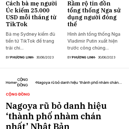
Cách bà mẹ người
Rầm rộ tin đồn
Úc kiếm 25.000
tổng thống Nga sử
USD mỗi tháng từ
dụng người đóng
TikTok
thế
Bà mẹ Sydney kiếm đủ
Hình ảnh tổng thống Nga
tiền từ TikTok để trang
Vladimir Putin xuất hiện
trải chi...
trước công chúng...
BY
PHƯƠNG LINH
30/06/2023
BY
PHƯƠNG LINH
30/06/2023
CỘNG
Home
Nagoya rũ bỏ danh hiệu ‘thành phố nhàm chán
ĐỒNG
nhất’ Nhật Bản
CỘNG ĐỒNG
Nagoya rũ bỏ danh hiệu
‘thành phố nhàm chán
nhất’ Nhật Bản