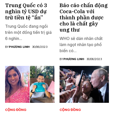
Trung Quốc có 3
Báo cáo chấn động
nghìn tỷ USD dự
Coca-Cola với
trữ tiền tệ “ẩn”
thành phần được
cho là chất gây
Trung Quốc đang ngồi
ung thư
trên một đống tiền trị giá
6 nghìn...
WHO sẽ dán nhãn chất
làm ngọt nhân tạo phổ
BY
PHƯƠNG LINH
30/06/2023
biến có...
BY
PHƯƠNG LINH
30/06/2023
CỘNG ĐỒNG
CỘNG ĐỒNG