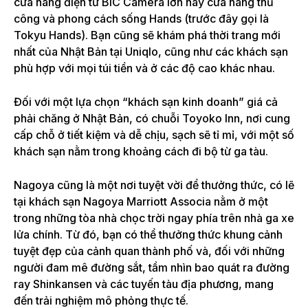
cửa hàng điện tử BIC Camera lớn hay cửa hàng thủ
công và phong cách sống Hands (trước đây gọi là
Tokyu Hands). Bạn cũng sẽ khám phá thời trang mới
nhất của Nhật Bản tại Uniqlo, cũng như các khách sạn
phù hợp với mọi túi tiền và ở các độ cao khác nhau.
Đối với một lựa chọn “khách sạn kinh doanh” giá cả
phải chăng ở Nhật Bản, có chuỗi Toyoko Inn, nơi cung
cấp chỗ ở tiết kiệm và dễ chịu, sạch sẽ tỉ mỉ, với một số
khách sạn nằm trong khoảng cách đi bộ từ ga tàu.
Nagoya cũng là một nơi tuyệt vời để thưởng thức, có lẽ
tại khách sạn Nagoya Marriott Associa nằm ở một
trong những tòa nhà chọc trời ngay phía trên nhà ga xe
lửa chính. Từ đó, bạn có thể thưởng thức khung cảnh
tuyệt đẹp của cảnh quan thành phố và, đối với những
người đam mê đường sắt, tầm nhìn bao quát ra đường
ray Shinkansen và các tuyến tàu địa phương, mang
đến trải nghiệm mô phỏng thực tế.