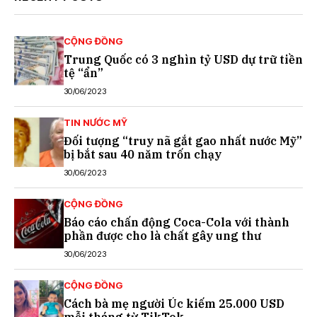
CỘNG ĐỒNG
Trung Quốc có 3 nghìn tỷ USD dự trữ tiền
tệ “ẩn”
30/06/2023
TIN NƯỚC MỸ
Đối tượng “truy nã gắt gao nhất nước Mỹ”
bị bắt sau 40 năm trốn chạy
30/06/2023
CỘNG ĐỒNG
Báo cáo chấn động Coca-Cola với thành
phần được cho là chất gây ung thư
30/06/2023
CỘNG ĐỒNG
Cách bà mẹ người Úc kiếm 25.000 USD