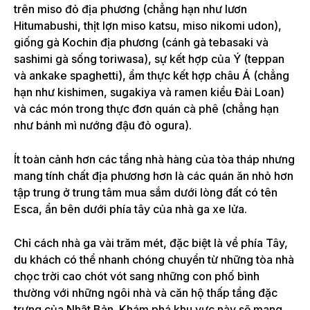
trên miso đỏ địa phương (chẳng hạn như lươn
Hitumabushi, thịt lợn miso katsu, miso nikomi udon),
giống gà Kochin địa phương (cánh gà tebasaki và
sashimi gà sống toriwasa), sự kết hợp của Ý (teppan
và ankake spaghetti), ẩm thực kết hợp châu Á (chẳng
hạn như kishimen, sugakiya và ramen kiểu Đài Loan)
và các món trong thực đơn quán cà phê (chẳng hạn
như bánh mì nướng đậu đỏ ogura).
Ít toàn cảnh hơn các tầng nhà hàng của tòa tháp nhưng
mang tính chất địa phương hơn là các quán ăn nhỏ hơn
tập trung ở trung tâm mua sắm dưới lòng đất có tên
Esca, ẩn bên dưới phía tây của nhà ga xe lửa.
Chỉ cách nhà ga vài trăm mét, đặc biệt là về phía Tây,
du khách có thể nhanh chóng chuyển từ những tòa nhà
chọc trời cao chót vót sang những con phố bình
thường với những ngôi nhà và căn hộ thấp tầng đặc
trưng của Nhật Bản. Khám phá khu vực này sẽ mang