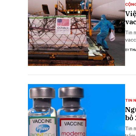
CỘN
Việ
vac
Tin 
vacc
BY
TH
TIN 
Ngư
bỏ 
Tin 
trầm