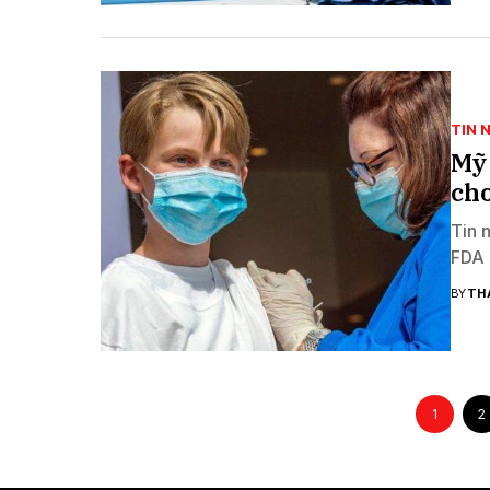
TIN 
Mỹ
cho
Tin 
FDA 
BY
TH
1
2