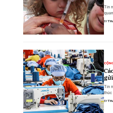
Tin 
quan
BY
TH
CỘN
Các
gửi
Tin 
thúc
BY
TH