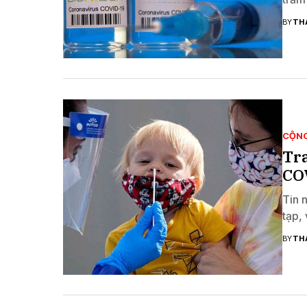
BY
TH
CỘN
Tra
CO
Tin 
tạp, 
BY
TH