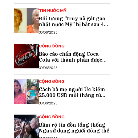
TIN NƯỚC MỸ
Đối tượng “truy nã gắt gao
nhất nước Mỹ” bị bắt sau 40
năm trốn chạy
30/06/2023
CỘNG ĐỒNG
Báo cáo chấn động Coca-
Cola với thành phần được
cho là chất gây ung thư
30/06/2023
CỘNG ĐỒNG
Cách bà mẹ người Úc kiếm
25.000 USD mỗi tháng từ
TikTok
30/06/2023
CỘNG ĐỒNG
Rầm rộ tin đồn tổng thống
Nga sử dụng người đóng thế