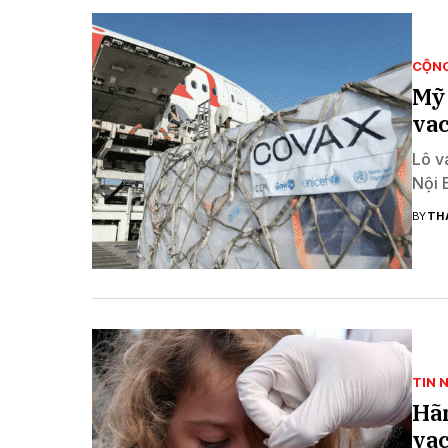
CỘN
Mỹ 
va
Lô v
Nội 
BY
TH
TIN 
Hãn
vac