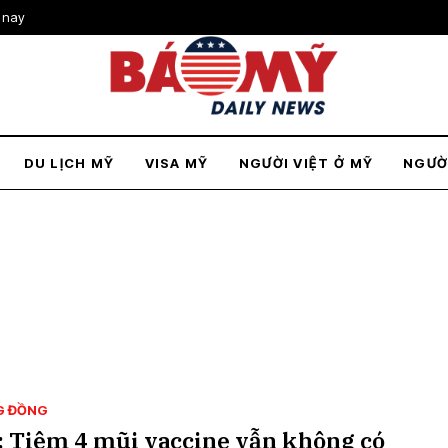
 nay
DU LỊCH MỸ
VISA MỸ
NGƯỜI VIỆT Ở MỸ
NGƯỜ
G ĐỒNG
: Tiêm 4 mũi vaccine vẫn không có