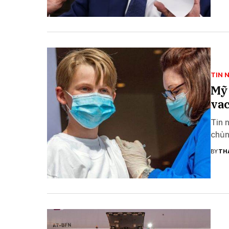
TIN 
Mỹ
vac
Tin 
chủn
BY
TH