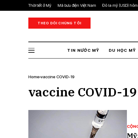
Thời tiết ở Mỹ
Mã bưu điện Việt Nam
Đô la mỹ (USD) hôm
THEO DÕI CHÚNG TÔI
TIN NƯỚC MỸ
DU HỌC MỸ
Home
vaccine COVID-19
vaccine COVID-19
CỘN
Mỹ