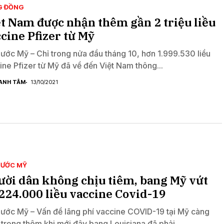
G ĐỒNG
t Nam được nhận thêm gần 2 triệu liều
cine Pfizer từ Mỹ
nước Mỹ – Chỉ trong nửa đầu tháng 10, hơn 1.999.530 liều
ine Pfizer từ Mỹ đã về đến Việt Nam thông...
ANH TÂM
13/10/2021
NƯỚC MỸ
ời dân không chịu tiêm, bang Mỹ vứt
224.000 liều vaccine Covid-19
nước Mỹ – Vấn đề lãng phí vaccine COVID-19 tại Mỹ càng
 trọng thêm khi mới đây bang Louisiana đã phải...