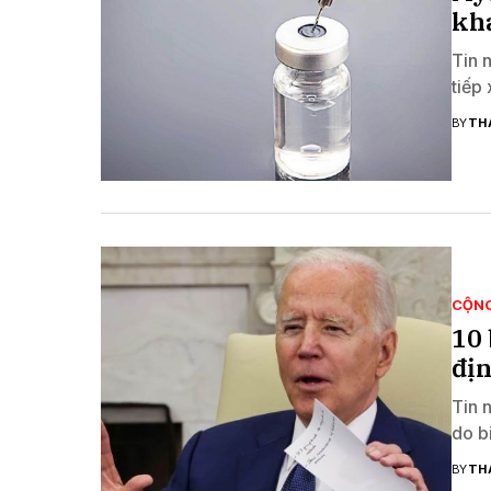
kh
Tin 
tiếp 
BY
TH
CỘN
10 
địn
Tin 
do b
BY
TH