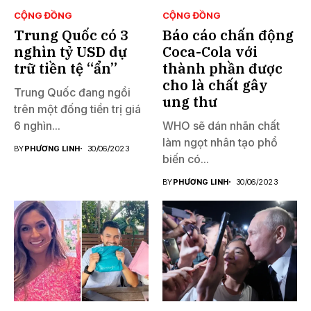
CỘNG ĐỒNG
CỘNG ĐỒNG
Trung Quốc có 3
Báo cáo chấn động
nghìn tỷ USD dự
Coca-Cola với
trữ tiền tệ “ẩn”
thành phần được
cho là chất gây
Trung Quốc đang ngồi
ung thư
trên một đống tiền trị giá
6 nghìn...
WHO sẽ dán nhãn chất
làm ngọt nhân tạo phổ
BY
PHƯƠNG LINH
30/06/2023
biến có...
BY
PHƯƠNG LINH
30/06/2023