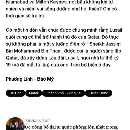
Islamabad và Milton Keynes, nơi bầu không khí tự
nhiên và niềm vui sống dường như hơi thiếu? Chỉ có
thời gian sẽ trả lời.
Có một tin đồn vẫn chưa được chứng minh rằng Lusail
cuối cùng có thể trở thành thủ đô của Qatar. Đó thực
sự không phải là một ý tưởng điên rồ – Sheikh Jassim
Bin Mohammed Bin Thani, được coi là người sáng lập
Qatar, đã xây dựng Lâu đài Lusail, ngôi nhà từ thế kỷ
19 (và đã mất từ ​​​​lâu) của ông, trên bờ biển ở đây.
Phương Linh – Báo Mỹ
Du Lịch
Qatar
Thành Phố Tương Lai
Trung Đông
PREVIOUS POST
Úc công bố đại tu quốc phòng lớn nhất trong