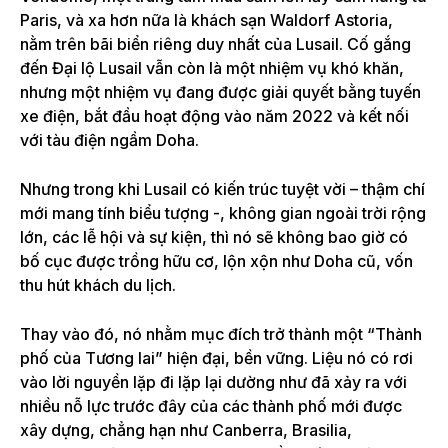
Paris, và xa hơn nữa là khách sạn Waldorf Astoria,
nằm trên bãi biển riêng duy nhất của Lusail. Cố gắng
đến Đại lộ Lusail vẫn còn là một nhiệm vụ khó khăn,
nhưng một nhiệm vụ đang được giải quyết bằng tuyến
xe điện, bắt đầu hoạt động vào năm 2022 và kết nối
với tàu điện ngầm Doha.
Nhưng trong khi Lusail có kiến ​​trúc tuyệt vời – thậm chí
mới mang tính biểu tượng -, không gian ngoài trời rộng
lớn, các lễ hội và sự kiện, thì nó sẽ không bao giờ có
bố cục được trồng hữu cơ, lộn xộn như Doha cũ, vốn
thu hút khách du lịch.
Thay vào đó, nó nhằm mục đích trở thành một “Thành
phố của Tương lai” hiện đại, bền vững. Liệu nó có rơi
vào lời nguyền lặp đi lặp lại dường như đã xảy ra với
nhiều nỗ lực trước đây của các thành phố mới được
xây dựng, chẳng hạn như Canberra, Brasilia,