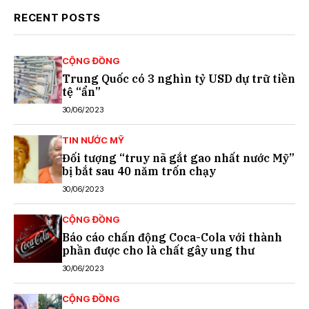
RECENT POSTS
CỘNG ĐỒNG
Trung Quốc có 3 nghìn tỷ USD dự trữ tiền
tệ “ẩn”
30/06/2023
TIN NƯỚC MỸ
Đối tượng “truy nã gắt gao nhất nước Mỹ”
bị bắt sau 40 năm trốn chạy
30/06/2023
CỘNG ĐỒNG
Báo cáo chấn động Coca-Cola với thành
phần được cho là chất gây ung thư
30/06/2023
CỘNG ĐỒNG