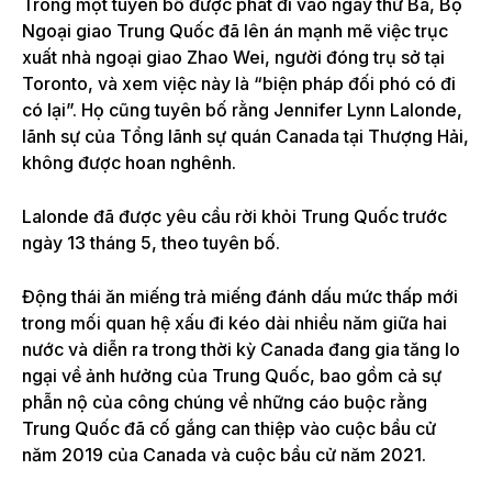
Trong một tuyên bố được phát đi vào ngày thứ Ba, Bộ
Ngoại giao Trung Quốc đã lên án mạnh mẽ việc trục
xuất nhà ngoại giao Zhao Wei, người đóng trụ sở tại
Toronto, và xem việc này là “biện pháp đối phó có đi
có lại”. Họ cũng tuyên bố rằng Jennifer Lynn Lalonde,
lãnh sự của Tổng lãnh sự quán Canada tại Thượng Hải,
không được hoan nghênh.
Lalonde đã được yêu cầu rời khỏi Trung Quốc trước
ngày 13 tháng 5, theo tuyên bố.
Động thái ăn miếng trả miếng đánh dấu mức thấp mới
trong mối quan hệ xấu đi kéo dài nhiều năm giữa hai
nước và diễn ra trong thời kỳ Canada đang gia tăng lo
ngại về ảnh hưởng của Trung Quốc, bao gồm cả sự
phẫn nộ của công chúng về những cáo buộc rằng
Trung Quốc đã cố gắng can thiệp vào cuộc bầu cử
năm 2019
của
Canada và cuộc bầu cử năm 2021.