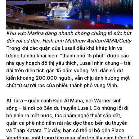
Khu vực Marina đang nhanh chóng chứng tỏ sức hút
đối với cư dân.
Hình ảnh Matthew Ashton/AMA/Getty
Trong khi các quận của Lusail đều khá khép kín và
tương tự như khái niệm “thành phố 15 phút” được các
nhà quy hoạch đô thị yêu thích, Lusail nhìn chung – trải
dài trên diện tích gần 15 dặm vuông. Với dân số dự
kiến ​​khoảng 200.000 người, vẫn chịu ảnh hưởng một
chút từ sự rời rạc của nhiều thành phố vùng Vịnh.
Al Tara – quận cạnh Đảo Al Maha, nơi Warner sinh
sống – là nơi có Bến du thuyền Lusail. Có những lối đi
bộ nhìn ra mặt nước, tác phẩm nghệ thuật sắp đặt,
quán cà phê nhỏ nằm rải rác dọc theo bến du thuyền
và Tháp Katara. Từ đây, bạn có thể đi bộ đến Place
Vendôme, một trung tâm mua sắm lớn lấy cảm hứng từ