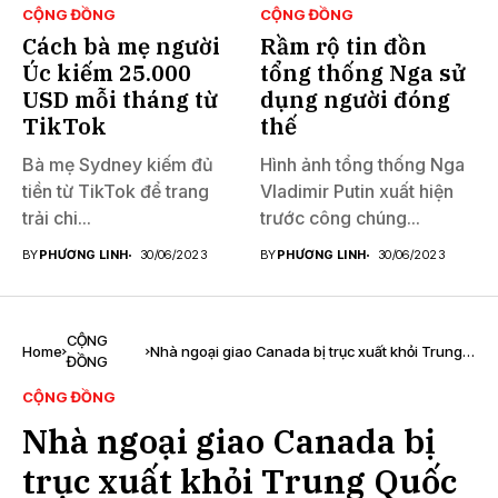
CỘNG ĐỒNG
CỘNG ĐỒNG
Cách bà mẹ người
Rầm rộ tin đồn
Úc kiếm 25.000
tổng thống Nga sử
USD mỗi tháng từ
dụng người đóng
TikTok
thế
Bà mẹ Sydney kiếm đủ
Hình ảnh tổng thống Nga
tiền từ TikTok để trang
Vladimir Putin xuất hiện
trải chi...
trước công chúng...
BY
PHƯƠNG LINH
30/06/2023
BY
PHƯƠNG LINH
30/06/2023
CỘNG
Home
Nhà ngoại giao Canada bị trục xuất khỏi Trung
ĐỒNG
Quốc
CỘNG ĐỒNG
Nhà ngoại giao Canada bị
trục xuất khỏi Trung Quốc