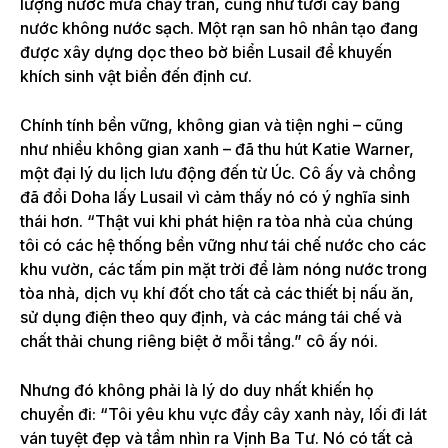
lượng nước mưa chảy tràn, cũng như tưới cây bằng
nước không nước sạch. Một rạn san hô nhân tạo đang
được xây dựng dọc theo bờ biển Lusail để khuyến
khích sinh vật biển đến định cư.
Chính tính bền vững, không gian và tiện nghi – cũng
như nhiều không gian xanh – đã thu hút Katie Warner,
một đại lý du lịch lưu động đến từ Úc. Cô ấy và chồng
đã đổi Doha lấy Lusail vì cảm thấy nó có ý nghĩa sinh
thái hơn. “Thật vui khi phát hiện ra tòa nhà của chúng
tôi có các hệ thống bền vững như tái chế nước cho các
khu vườn, các tấm pin mặt trời để làm nóng nước trong
tòa nhà, dịch vụ khí đốt cho tất cả các thiết bị nấu ăn,
sử dụng điện theo quy định, và các máng tái chế và
chất thải chung riêng biệt ở mỗi tầng.” cô ấy nói.
Nhưng đó không phải là lý do duy nhất khiến họ
chuyển đi: “Tôi yêu khu vực đầy cây xanh này, lối đi lát
ván tuyệt đẹp và tầm nhìn ra Vịnh Ba Tư. Nó có tất cả