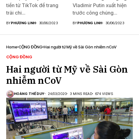
tiền từ TikTok để trang
Vladimir Putin xuất hiện
trải chi...
trước công chúng...
BY
PHƯƠNG LINH
30/06/2023
BY
PHƯƠNG LINH
30/06/2023
Home
CỘNG ĐỒNG
Hai người từ Mỹ về Sài Gòn nhiễm nCoV
CỘNG ĐỒNG
Hai người từ Mỹ về Sài Gòn
nhiễm nCoV
HOÀNG THẾ DUY
24/03/2020
3 MINS READ
674 VIEWS