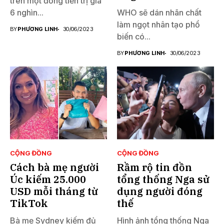
trên một đống tiền trị giá
6 nghìn...
WHO sẽ dán nhãn chất
làm ngọt nhân tạo phổ
BY
PHƯƠNG LINH
30/06/2023
biến có...
BY
PHƯƠNG LINH
30/06/2023
CỘNG ĐỒNG
CỘNG ĐỒNG
Cách bà mẹ người
Rầm rộ tin đồn
Úc kiếm 25.000
tổng thống Nga sử
USD mỗi tháng từ
dụng người đóng
TikTok
thế
Bà mẹ Sydney kiếm đủ
Hình ảnh tổng thống Nga