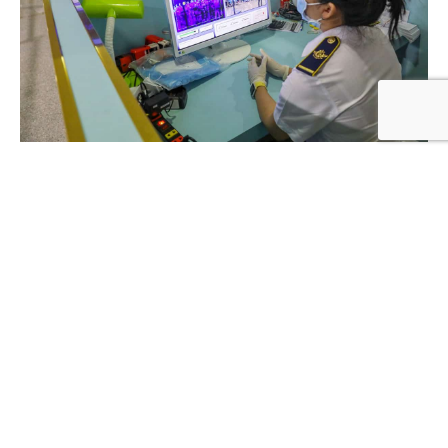
Baomy.com
– Người phụ nữ 58 tuổi và thanh niên 26
tuổi từ Mỹ về TP HCM có kết quả xét nghiệm dương
tính nCoV lần một, đang chờ Bộ Y tế xác nhận.
Họp với Ban chỉ đạo phòng chống dịch Covid-19 của TP
HCM chiều 24/3, Giám đốc Sở Y tế Nguyễn Tấn Bỉnh cho
biết 2 ca dương tính này được ghi nhận chiều hôm qua
và sáng nay.
Người phụ nữ nhập cảnh vào Việt Nam ngày 21/3, được
đưa đi cách ly ngay trong đêm ở KTX Đại học Quốc gia