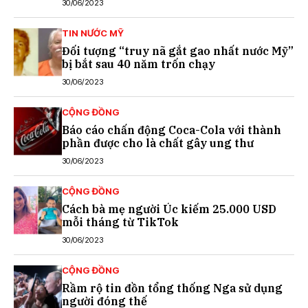
30/06/2023
TIN NƯỚC MỸ
Đối tượng “truy nã gắt gao nhất nước Mỹ”
bị bắt sau 40 năm trốn chạy
30/06/2023
CỘNG ĐỒNG
Báo cáo chấn động Coca-Cola với thành
phần được cho là chất gây ung thư
30/06/2023
CỘNG ĐỒNG
Cách bà mẹ người Úc kiếm 25.000 USD
mỗi tháng từ TikTok
30/06/2023
CỘNG ĐỒNG
Rầm rộ tin đồn tổng thống Nga sử dụng
người đóng thế