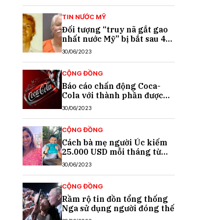
TIN NƯỚC MỸ
Đối tượng “truy nã gắt gao
nhất nước Mỹ” bị bắt sau 40
năm trốn chạy
30/06/2023
CỘNG ĐỒNG
Báo cáo chấn động Coca-
Cola với thành phần được
cho là chất gây ung thư
30/06/2023
CỘNG ĐỒNG
Cách bà mẹ người Úc kiếm
25.000 USD mỗi tháng từ
TikTok
30/06/2023
CỘNG ĐỒNG
Rầm rộ tin đồn tổng thống
Nga sử dụng người đóng thế