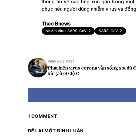
thông tin về các tiếp xúc gần trong một
phục nếu người dùng nhiễm virus và đồng ý
Theo Bnews
Nhiễm Virus SARS-CoV-2
SARS-CoV-2
PREVIOUS POST
Phát hiện virus corona vẫn sống sót dù 
xử lý ở 60 độ C
1 COMMENT
ĐỂ LẠI MỘT BÌNH LUẬN