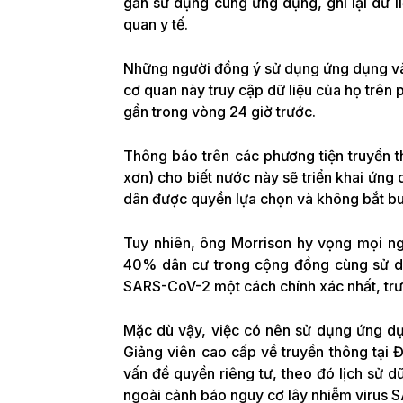
gần sử dụng cùng ứng dụng, ghi lại dữ liệ
quan y tế.
Những người đồng ý sử dụng ứng dụng và 
cơ quan này truy cập dữ liệu của họ trên p
gần trong vòng 24 giờ trước.
Thông báo trên các phương tiện truyền t
xơn) cho biết nước này sẽ triển khai ứng
dân được quyền lựa chọn và không bắt bu
Tuy nhiên, ông Morrison hy vọng mọi ng
40% dân cư trong cộng đồng cùng sử dụ
SARS-CoV-2 một cách chính xác nhất, trư
Mặc dù vậy, việc có nên sử dụng ứng dụn
Giảng viên cao cấp về truyền thông tại Đ
vấn đề quyền riêng tư, theo đó lịch sử 
ngoài cảnh báo nguy cơ lây nhiễm virus