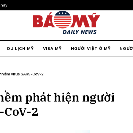
 nay
DU LỊCH MỸ
VISA MỸ
NGƯỜI VIỆT Ở MỸ
NGƯỜ
 nhiễm virus SARS-CoV-2
mềm phát hiện người
-CoV-2