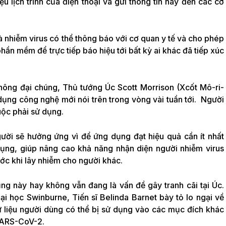
u lịch trình của điện thoại và gửi thông tin này đến các cơ
nhiễm virus có thể thông báo với cơ quan y tế và cho phép
hần mềm để trực tiếp báo hiệu tới bất kỳ ai khác đã tiếp xúc
hông đại chúng, Thủ tướng Úc Scott Morrison (Xcốt Mô-ri-
 dụng công nghệ mới nói trên trong vòng vài tuần tới. Người
ộc phải sử dụng.
ười sẽ hưởng ứng vì để ứng dụng đạt hiệu quả cần ít nhất
ng, giúp nâng cao khả năng nhận diện người nhiễm virus
ớc khi lây nhiễm cho người khác.
g này hay không vẫn đang là vấn đề gây tranh cãi tại Úc.
ại học Swinburne, Tiến sĩ Belinda Barnet bày tỏ lo ngại về
dữ liệu người dùng có thể bị sử dụng vào các mục đích khác
 SARS-CoV-2.