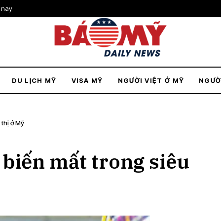
 nay
DU LỊCH MỸ
VISA MỸ
NGƯỜI VIỆT Ở MỸ
NGƯỜ
 thị ở Mỹ
 biến mất trong siêu