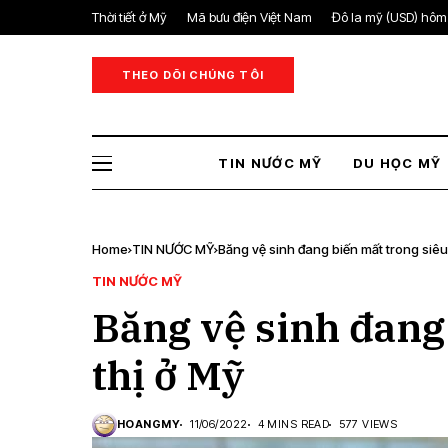
Thời tiết ở Mỹ
Mã bưu điện Việt Nam
Đô la mỹ (USD) hôm
THEO DÕI CHÚNG TÔI
TIN NƯỚC MỸ
DU HỌC MỸ
Home
TIN NƯỚC MỸ
Băng vệ sinh đang biến mất trong siêu
TIN NƯỚC MỸ
Băng vệ sinh đang
thị ở Mỹ
HOANGMY
11/06/2022
4 MINS READ
577 VIEWS