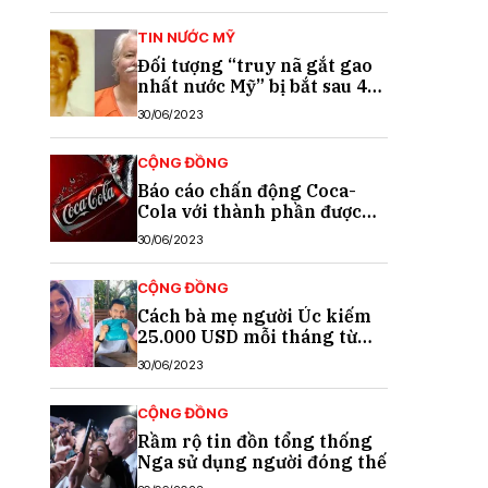
TIN NƯỚC MỸ
Đối tượng “truy nã gắt gao
nhất nước Mỹ” bị bắt sau 40
năm trốn chạy
30/06/2023
CỘNG ĐỒNG
Báo cáo chấn động Coca-
Cola với thành phần được
cho là chất gây ung thư
30/06/2023
CỘNG ĐỒNG
Cách bà mẹ người Úc kiếm
25.000 USD mỗi tháng từ
TikTok
30/06/2023
CỘNG ĐỒNG
Rầm rộ tin đồn tổng thống
Nga sử dụng người đóng thế