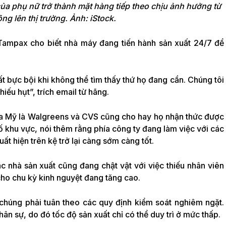
a phụ nữ trở thành mặt hàng tiếp theo chịu ảnh hưởng từ
ng lên thị trường. Ảnh: iStock.
Tampax cho biết nhà máy đang tiến hành sản xuất 24/7 để
ất bực bội khi không thể tìm thấy thứ họ đang cần. Chúng tôi
iếu hụt”, trích email từ hãng.
ủa Mỹ là Walgreens và CVS cũng cho hay họ nhận thức được
ố khu vực, nói thêm rằng phía công ty đang làm việc với các
t hiện trên kệ trở lại càng sớm càng tốt.
ác nhà sản xuất cũng đang chật vật với việc thiếu nhân viên
ho chu kỳ kinh nguyệt đang tăng cao.
ế, chúng phải tuân theo các quy định kiểm soát nghiêm ngặt.
hân sự, do đó tốc độ sản xuất chỉ có thể duy trì ở mức thấp.