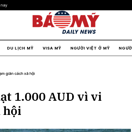
 nay
DU LỊCH MỸ
VISA MỸ
NGƯỜI VIỆT Ở MỸ
NGƯỜ
hạm giãn cách xã hội
ạt 1.000 AUD vì vi
 hội