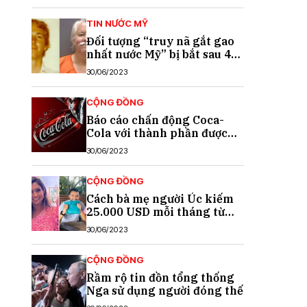
TIN NƯỚC MỸ
Đối tượng “truy nã gắt gao
nhất nước Mỹ” bị bắt sau 40
năm trốn chạy
30/06/2023
CỘNG ĐỒNG
Báo cáo chấn động Coca-
Cola với thành phần được
cho là chất gây ung thư
30/06/2023
CỘNG ĐỒNG
Cách bà mẹ người Úc kiếm
25.000 USD mỗi tháng từ
TikTok
30/06/2023
CỘNG ĐỒNG
Rầm rộ tin đồn tổng thống
Nga sử dụng người đóng thế