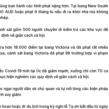
 cũng ban hành các hình phạt nặng hơn. Tại bang New South
000 AUD hoặc phạt 6 tháng tù nếu đi ra khỏi nhà mà không
phép.
cảnh sát gồm 500 người chuyên đi kiểm tra các khu vực để
định về giãn cách xã hội.
a hơn 18.000 điểm tại bang Victoria và đã phạt rất nhiều
 qua, cảnh sát bang Victoria đã phạt 98 trường hợp vi phạm
ắc Covid-19 mới tại Úc đã giảm mạnh, xuống chỉ còn 70 ca
ực hiện nghiêm các quy định về giãn cách xã hội.
lo ngại người dân sẽ chủ quan và tự nới lỏng các biện pháp
ệnh suy giảm.
 hoan hoặc đi du lịch trong kỳ nghỉ lễ Tạ ơn bắt đầu từ ngày