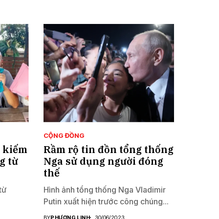
CỘNG ĐỒNG
c kiếm
Rầm rộ tin đồn tổng thống
g từ
Nga sử dụng người đóng
thế
từ
Hình ảnh tổng thống Nga Vladimir
Putin xuất hiện trước công chúng...
BY
PHƯƠNG LINH
30/06/2023