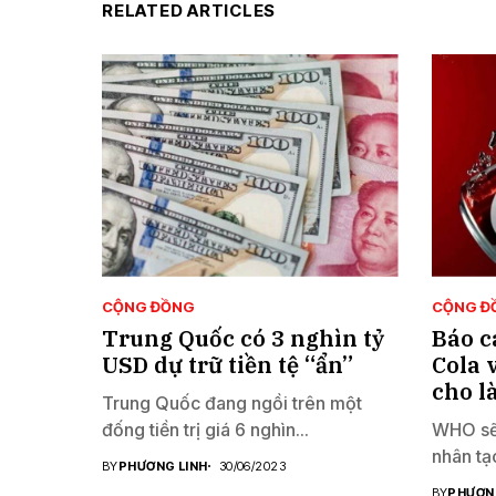
RELATED ARTICLES
CỘNG ĐỒNG
CỘNG Đ
Trung Quốc có 3 nghìn tỷ
Báo c
USD dự trữ tiền tệ “ẩn”
Cola 
cho l
Trung Quốc đang ngồi trên một
đống tiền trị giá 6 nghìn...
WHO sẽ 
nhân tạo
BY
PHƯƠNG LINH
30/06/2023
BY
PHƯƠN