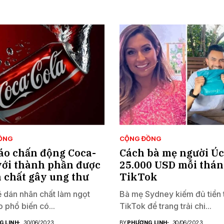
ỒNG
CỘNG ĐỒNG
áo chấn động Coca-
Cách bà mẹ người Ú
với thành phần được
25.000 USD mỗi thán
à chất gây ung thư
TikTok
dán nhãn chất làm ngọt
Bà mẹ Sydney kiếm đủ tiền 
 phổ biến có...
TikTok để trang trải chi...
G LINH
30/06/2023
BY
PHƯƠNG LINH
30/06/2023