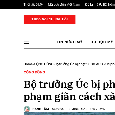
Thời tiết ở Mỹ
Mã bưu điện Việt Nam
Đô la mỹ (USD) hôm
THEO DÕI CHÚNG TÔI
TIN NƯỚC MỸ
DU HỌC MỸ
Home
CỘNG ĐỒNG
Bộ trưởng Úc bị phạt 1.000 AUD vì vi p
CỘNG ĐỒNG
Bộ trưởng Úc bị ph
phạm giãn cách xã
THANH TÂM
10/04/2020
3 MINS READ
588 VIEWS