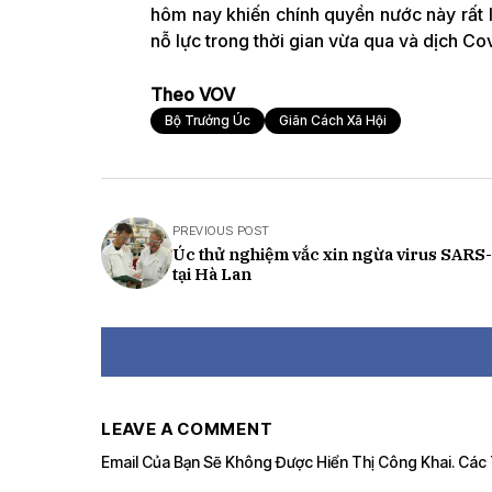
hôm nay khiến chính quyền nước này rất l
nỗ lực trong thời gian vừa qua và dịch Cov
Theo VOV
Bộ Trưởng Úc
Giãn Cách Xã Hội
PREVIOUS POST
Úc thử nghiệm vắc xin ngừa virus SARS
tại Hà Lan
LEAVE A COMMENT
Email Của Bạn Sẽ Không Được Hiển Thị Công Khai.
Các 