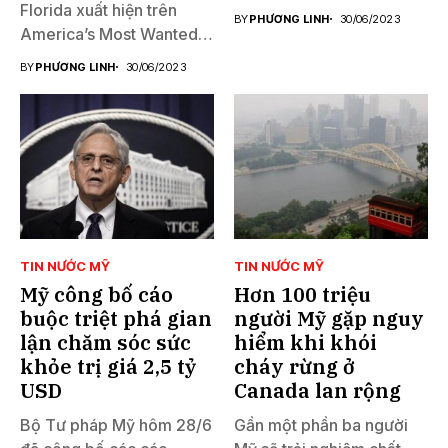
Florida xuất hiện trên
BY
PHƯƠNG LINH
30/06/2023
America’s Most Wanted
đã...
BY
PHƯƠNG LINH
30/06/2023
TIN NƯỚC MỸ
TIN NƯỚC MỸ
Mỹ công bố cáo
Hơn 100 triệu
buộc triệt phá gian
người Mỹ gặp nguy
lận chăm sóc sức
hiểm khi khói
khỏe trị giá 2,5 tỷ
cháy rừng ở
USD
Canada lan rộng
Bộ Tư pháp Mỹ hôm 28/6
Gần một phần ba người