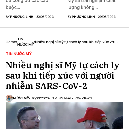
đã công bố các cáo
Mỹ sẽ trải nghiệm chất
buộc...
lượng không...
BY
PHƯƠNG LINH
30/06/2023
BY
PHƯƠNG LINH
29/06/2023
TIN
Home
Nhiều nghị sĩ Mỹ tự cách ly sau khi tiếp xúc với
NƯỚC MỸ
người nhiễm SARS-CoV-2
TIN NƯỚC MỸ
Nhiều nghị sĩ Mỹ tự cách ly
sau khi tiếp xúc với người
nhiễm SARS-CoV-2
NƯỚC MỸ
10/03/2020
3 MINS READ
704 VIEWS