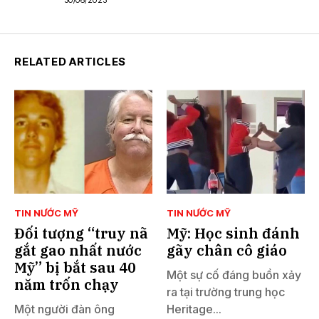
30/06/2023
RELATED ARTICLES
TIN NƯỚC MỸ
TIN NƯỚC MỸ
Đối tượng “truy nã
Mỹ: Học sinh đánh
gắt gao nhất nước
gãy chân cô giáo
Mỹ” bị bắt sau 40
Một sự cố đáng buồn xảy
năm trốn chạy
ra tại trường trung học
Một người đàn ông
Heritage...