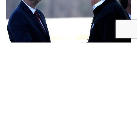
Báo Mỹ
–
Nhiều nghị sĩ Quốc hội Mỹ tuyên bố tự cách
ly sau khi có tiếp xúc gần với người nhiễm SARS-
CoV-2 tại Hội nghị Hành động chính trị bảo thủ vào
cuối tháng 2.
Ngày 9-3, nghị sĩ đảng Cộng hòa – Doug Collins (bang
Florida) tuyên với báo giới sẽ tự cách ly tại nhà. Về lịch
sử hoạt động, ông cho biết bản thân đã tiếp xúc với
một