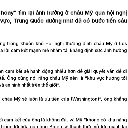
 hoay” tìm lại ảnh hưởng ở châu Mỹ qua hội nghị
 vực, Trung Quốc dường như đã có bước tiến sâu
áng trong khuôn khổ Hội nghị thượng đỉnh châu Mỹ ở Los
a lời cam kết mạnh mẽ nhằm tái khẳng định sức ảnh hưởng
n cam kết sẽ hành động nhiều hơn để giải quyết vấn đề di
 tế. Ông cũng nói rằng châu Mỹ nên là “khu vực hướng tới
à an ninh nhất trên thế giới”.
i, châu Mỹ sẽ luôn là ưu tiên của (Washington)”, ông khẳng
lời cam kết của ông là không đủ, và Mỹ “không có khả năng
 trong lời hứa của ông Biden sẽ thách thức nỗ lực giành lại