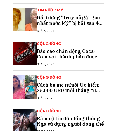
TIN NƯỚC MỸ
Đối tượng “truy nã gắt gao
nhất nước Mỹ” bị bắt sau 40
năm trốn chạy
30/06/2023
CỘNG ĐỒNG
Báo cáo chấn động Coca-
Cola với thành phần được
cho là chất gây ung thư
30/06/2023
CỘNG ĐỒNG
Cách bà mẹ người Úc kiếm
25.000 USD mỗi tháng từ
TikTok
30/06/2023
CỘNG ĐỒNG
Rầm rộ tin đồn tổng thống
Nga sử dụng người đóng thế