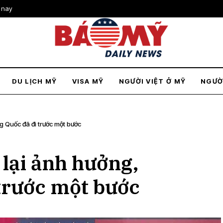
 nay
DU LỊCH MỸ
VISA MỸ
NGƯỜI VIỆT Ở MỸ
NGƯỜ
g Quốc đã đi trước một bước
 lại ảnh hưởng,
trước một bước