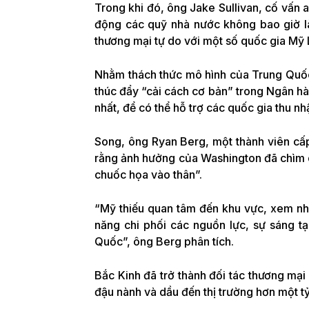
Trong khi đó, ông Jake Sullivan, cố vấn
động các quỹ nhà nước không bao giờ l
thương mại tự do với một số quốc gia Mỹ
Nhằm thách thức mô hình của Trung Quốc
thúc đẩy “cải cách cơ bản” trong Ngân hàn
nhất, để có thể hỗ trợ các quốc gia thu n
Song, ông Ryan Berg, một thành viên cấp
rằng ảnh hưởng của Washington đã chìm d
chuốc họa vào thân”.
“Mỹ thiếu quan tâm đến khu vực, xem nh
năng chi phối các nguồn lực, sự sáng tạ
Quốc”, ông Berg phân tích.
Bắc Kinh đã trở thành đối tác thương m
đậu nành và dầu đến thị trường hơn một t