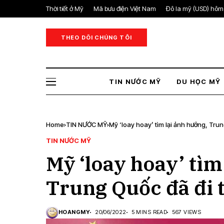
Thời tiết ở Mỹ
Mã bưu điện Việt Nam
Đô la mỹ (USD) hôm
THEO DÕI CHÚNG TÔI
TIN NƯỚC MỸ
DU HỌC MỸ
Home
TIN NƯỚC MỸ
Mỹ ‘loay hoay’ tìm lại ảnh hưởng, Trun
TIN NƯỚC MỸ
Mỹ ‘loay hoay’ tìm
Trung Quốc đã đi 
HOANGMY
20/06/2022
5 MINS READ
567 VIEWS