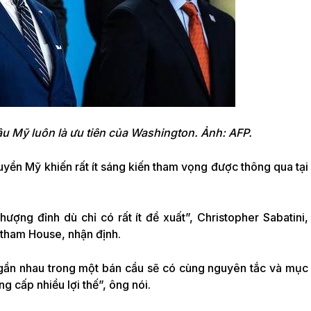
u Mỹ luôn là ưu tiên của Washington. Ảnh: AFP.
uyền Mỹ khiến rất ít sáng kiến tham vọng được thông qua tại
thượng đỉnh dù chỉ có rất ít đề xuất”, Christopher Sabatini,
atham House, nhận định.
gần nhau trong một bán cầu sẽ có cùng nguyên tắc và mục
g cấp nhiều lợi thế”, ông nói.