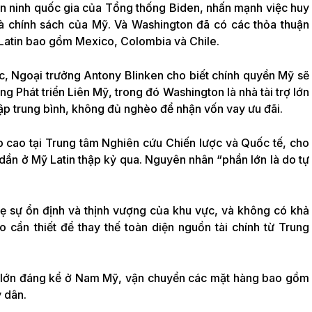
 an ninh quốc gia của Tổng thống Biden, nhấn mạnh việc huy
à chính sách của Mỹ. Và Washington đã có các thỏa thuận
 Latin bao gồm Mexico, Colombia và Chile.
, Ngoại trưởng Antony Blinken cho biết chính quyền Mỹ sẽ
g Phát triển Liên Mỹ, trong đó Washington là nhà tài trợ lớn
hập trung bình, không đủ nghèo để nhận vốn vay ưu đãi.
 cao tại Trung tâm Nghiên cứu Chiến lược và Quốc tế, cho
ần ở Mỹ Latin thập kỷ qua. Nguyên nhân “phần lớn là do tự
ẹ sự ổn định và thịnh vượng của khu vực, và không có khả
o cần thiết để thay thế toàn diện nguồn tài chính từ Trung
ại lớn đáng kể ở Nam Mỹ, vận chuyển các mặt hàng bao gồm
ỷ dân.