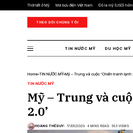
Thời tiết ở Mỹ
Mã bưu điện Việt Nam
Đô la mỹ (USD) hôm
THEO DÕI CHÚNG TÔI
TIN NƯỚC MỸ
DU HỌC MỸ
Home
TIN NƯỚC MỸ
Mỹ – Trung và cuộc ‘Chiến tranh lạnh 
TIN NƯỚC MỸ
Mỹ – Trung và cuộ
2.0’
HOÀNG THẾ DUY
17/05/2020
4 MINS READ
553 VIEWS