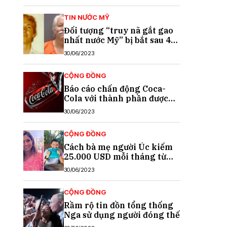
TIN NƯỚC MỸ
Đối tượng “truy nã gắt gao
nhất nước Mỹ” bị bắt sau 40
năm trốn chạy
30/06/2023
CỘNG ĐỒNG
Báo cáo chấn động Coca-
Cola với thành phần được
cho là chất gây ung thư
30/06/2023
CỘNG ĐỒNG
Cách bà mẹ người Úc kiếm
25.000 USD mỗi tháng từ
TikTok
30/06/2023
CỘNG ĐỒNG
Rầm rộ tin đồn tổng thống
Nga sử dụng người đóng thế