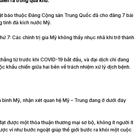
diễn ra trong quá khứ.
hật báo thuộc Đảng Cộng sản Trung Quốc đã cho đăng 7 bài
g tính đả kích nước Mỹ.
hứ 7: Các chính trị gia Mỹ không thấy nhục nhã khi trở thành
ẳng từ trước khi COVID-19 bắt đầu, và đại dịch chỉ đang
 khẩu chiến giữa hai bên về trách nhiệm xử lý dịch bệnh.
a bình Mỹ, nhận xét quan hệ Mỹ – Trung đang ở dưới đáy
ạt được một thỏa thuận thương mại sơ bộ, không ít người ít
được ví như bước ngoặt giúp thế giới bước ra khỏi một cuộc