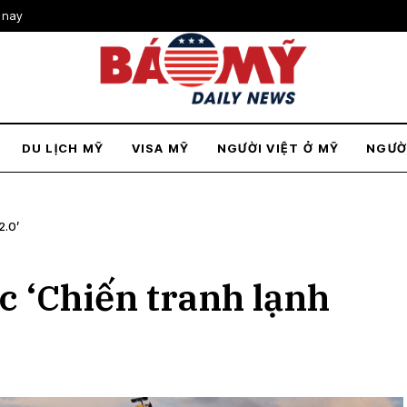
 nay
DU LỊCH MỸ
VISA MỸ
NGƯỜI VIỆT Ở MỸ
NGƯỜ
2.0’
c ‘Chiến tranh lạnh