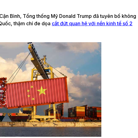
 Cận Bình, Tổng thống Mỹ Donald Trump đã tuyên bố không
 Quốc, thậm chí đe dọa
cắt đứt quan hệ với nền kinh tế số 2