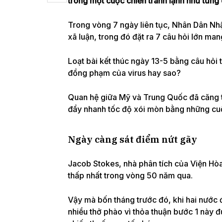
trong một cuộc chiến tranh lạnh như từng 
Trong vòng 7 ngày liên tục, Nhân Dân N
xã luận, trong đó đặt ra 7 câu hỏi lớn man
Loạt bài kết thúc ngày 13-5 bằng câu hỏi t
đồng phạm của virus hay sao?
Quan hệ giữa Mỹ và Trung Quốc đã căng th
đẩy nhanh tốc độ xói mòn bằng những cuộc
Ngày càng sát điểm nứt gãy
Jacob Stokes, nhà phân tích của Viện Hò
thấp nhất trong vòng 50 năm qua.
Vậy mà bốn tháng trước đó, khi hai nước đ
nhiều thở phào vì thỏa thuận bước 1 này 