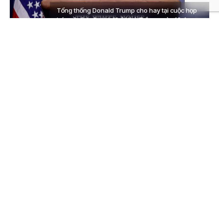
Tổng thống Donald Trump cho hay tại cuộc họp
báo về dịch Covid-19 ở Nhà Trắng ngày 10.4
Baomy.com
– Tổng thống Donald Trump tuyên bố nếu
Trung Quốc được xem là quốc gia đang phát triển thì
Mỹ cũng nên được xem như thế, cáo buộc Bắc Kinh lợi
dụng Mỹ.
“Không thể tin rằng Trung Quốc đã lợi dụng chúng ta
và các nước khác. Họ được xem là một quốc gia đang
phát triển. Được thôi, vậy thì cũng nên xem chúng ta là
một quốc gia đang phát triển…Họ (Trung Quốc) đạt lợi
thế lớn vì họ là quốc gia đang phát triển…”, Tổng thống
Trump cho hay tại cuộc họp báo về phòng chống dịch
Covid-19 ở Nhà Trắng ngày 10.4, khi ông được hỏi về
Trung Quốc, theo hãng tin PTI.
Ông Trump lặp lại rằng Mỹ bị Tổ chức Thương mại thế