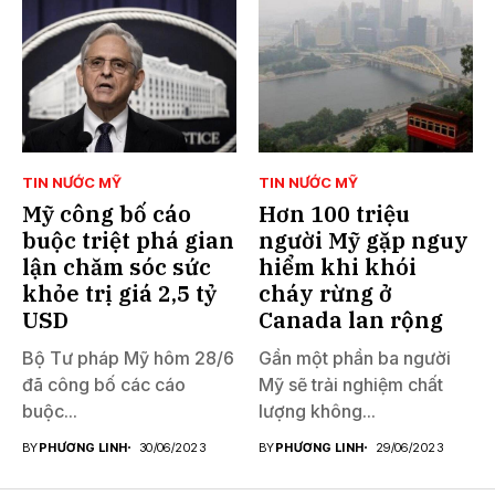
TIN NƯỚC MỸ
TIN NƯỚC MỸ
Mỹ công bố cáo
Hơn 100 triệu
buộc triệt phá gian
người Mỹ gặp nguy
lận chăm sóc sức
hiểm khi khói
khỏe trị giá 2,5 tỷ
cháy rừng ở
USD
Canada lan rộng
Bộ Tư pháp Mỹ hôm 28/6
Gần một phần ba người
đã công bố các cáo
Mỹ sẽ trải nghiệm chất
buộc...
lượng không...
BY
PHƯƠNG LINH
30/06/2023
BY
PHƯƠNG LINH
29/06/2023