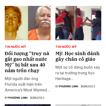
TIN NƯỚC MỸ
TIN NƯỚC MỸ
Đối tượng “truy nã
Mỹ: Học sinh đánh
gắt gao nhất nước
gãy chân cô giáo
Mỹ” bị bắt sau 40
Một sự cố đáng buồn xảy
năm trốn chạy
ra tại trường trung học
Một người đàn ông
Heritage...
Florida xuất hiện trên
BY
PHƯƠNG LINH
30/06/2023
America’s Most Wanted
đã...
BY
PHƯƠNG LINH
30/06/2023