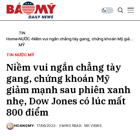
TIN
Home
NƯỚC
Niềm vui ngắn chẳng tày gang, chứng khoán Mỹ giảm
MỸ
mạnh sau phiên xanh nhẹ, Dow Jones có lúc mất
800 điểm
TIN NƯỚC MỸ
Niềm vui ngắn chẳng tày
gang, chứng khoán Mỹ
giảm mạnh sau phiên xanh
nhẹ, Dow Jones có lúc mất
800 điểm
HOANGMY
17/06/2022
3 MINS READ
581 VIEWS