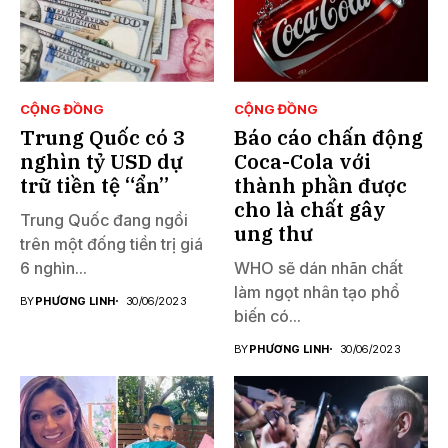
CỘNG ĐỒNG
CỘNG ĐỒNG
Trung Quốc có 3
Báo cáo chấn động
nghìn tỷ USD dự
Coca-Cola với
trữ tiền tệ “ẩn”
thành phần được
cho là chất gây
Trung Quốc đang ngồi
ung thư
trên một đống tiền trị giá
6 nghìn...
WHO sẽ dán nhãn chất
làm ngọt nhân tạo phổ
BY
PHƯƠNG LINH
30/06/2023
biến có...
BY
PHƯƠNG LINH
30/06/2023