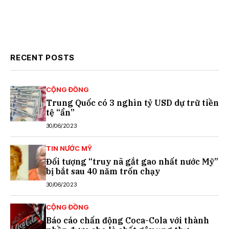
RECENT POSTS
CỘNG ĐỒNG
Trung Quốc có 3 nghìn tỷ USD dự trữ tiền
tệ “ẩn”
30/06/2023
TIN NƯỚC MỸ
Đối tượng “truy nã gắt gao nhất nước Mỹ”
bị bắt sau 40 năm trốn chạy
30/06/2023
CỘNG ĐỒNG
Báo cáo chấn động Coca-Cola với thành