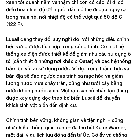
xanh tốt quanh năm và thậm chí còn có các lối đi có
điều hòa nhiệt độ để người dân có thể đi dạo ngay cả
trong mùa hè, nơi nhiệt độ có thể vượt quá 50 độ C
(122 F).
Lusail đang thay đổi suy nghĩ đó, với những điều chỉnh
bền vững được tích hợp trong công trình. Có một hệ
thống xe điện được thiết kế để giảm nhu cầu sử dụng ô
tô (cần thiết ở những nơi khác ở Qatar) và các hệ thống
bảo tồn và tái sử dụng nước. Ví dụ: trồng thảm thực vật
bản địa sẽ đảo ngược quá trình sa mạc hóa và giảm
lượng nước mưa chảy tràn, cũng như tưới cây bằng
nước không nước sạch. Một rạn san hô nhân tạo đang
được xây dựng dọc theo bờ biển Lusail để khuyến
khích sinh vật biển đến định cư.
Chính tính bền vững, không gian và tiện nghi – cũng
như nhiều không gian xanh – đã thu hút Katie Warner,
một đại lý du lịch lưu động đến từ Úc. Cô ấy và chồng