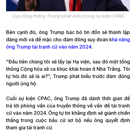
Cựu tổng thống Trump phát biểu trong sự kiện CPAC
Bên cạnh đó, ông Trump bác bỏ tin đồn sẽ thành lập
đảng mới và để mặc cho đám đông suy đoán k
hả năng
ông Trump tái tranh cử vào năm 2024
.
“Đầu tiên chúng tôi sẽ lấy lại Hạ viện, sau đó một tổng
thống Cộng hòa sẽ ca khúc khải hoàn ở Nhà Trắng. Tôi
tự hỏi đó sẽ là ai?”, Trump phát biểu trước đám đông
người ủng hộ.
Cuối sự kiện CPAC, ông Trump đã dành thời gian để
trả lời phỏng vấn của truyền thông về vấn đề tái tranh
cử vào năm 2024. Ông tự tin khẳng định sẽ giành chiến
thắng trong cuộc bầu cử sơ bộ nếu ông quyết định
tham gia tái tranh cử.