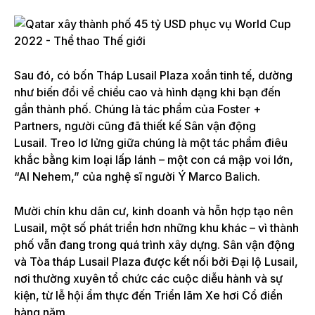
Sau đó, có bốn Tháp Lusail Plaza xoắn tinh tế, dường
như biến đổi về chiều cao và hình dạng khi bạn đến
gần thành phố. Chúng là tác phẩm của Foster +
Partners, người cũng đã thiết kế Sân vận động
Lusail. Treo lơ lửng giữa chúng là một tác phẩm điêu
khắc bằng kim loại lấp lánh – một con cá mập voi lớn,
“Al Nehem,” của nghệ sĩ người Ý Marco Balich.
Mười chín khu dân cư, kinh doanh và hỗn hợp tạo nên
Lusail, một số phát triển hơn những khu khác – vì thành
phố vẫn đang trong quá trình xây dựng. Sân vận động
và Tòa tháp Lusail Plaza được kết nối bởi Đại lộ Lusail,
nơi thường xuyên tổ chức các cuộc diễu hành và sự
kiện, từ lễ hội ẩm thực đến Triển lãm Xe hơi Cổ điển
hàng năm.