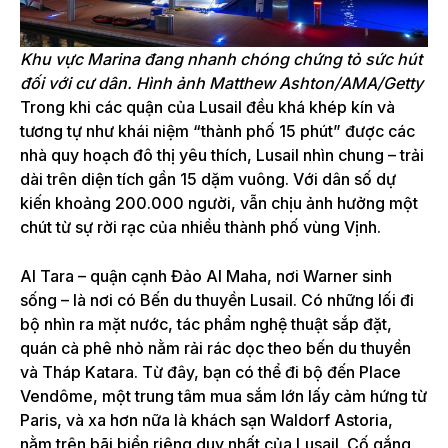
Khu vực Marina đang nhanh chóng chứng tỏ sức hút
đối với cư dân.
Hình ảnh Matthew Ashton/AMA/Getty
Trong khi các quận của Lusail đều khá khép kín và
tương tự như khái niệm “thành phố 15 phút” được các
nhà quy hoạch đô thị yêu thích, Lusail nhìn chung – trải
dài trên diện tích gần 15 dặm vuông. Với dân số dự
kiến ​​khoảng 200.000 người, vẫn chịu ảnh hưởng một
chút từ sự rời rạc của nhiều thành phố vùng Vịnh.
Al Tara – quận cạnh Đảo Al Maha, nơi Warner sinh
sống – là nơi có Bến du thuyền Lusail. Có những lối đi
bộ nhìn ra mặt nước, tác phẩm nghệ thuật sắp đặt,
quán cà phê nhỏ nằm rải rác dọc theo bến du thuyền
và Tháp Katara. Từ đây, bạn có thể đi bộ đến Place
Vendôme, một trung tâm mua sắm lớn lấy cảm hứng từ
Paris, và xa hơn nữa là khách sạn Waldorf Astoria,
nằm trên bãi biển riêng duy nhất của Lusail. Cố gắng