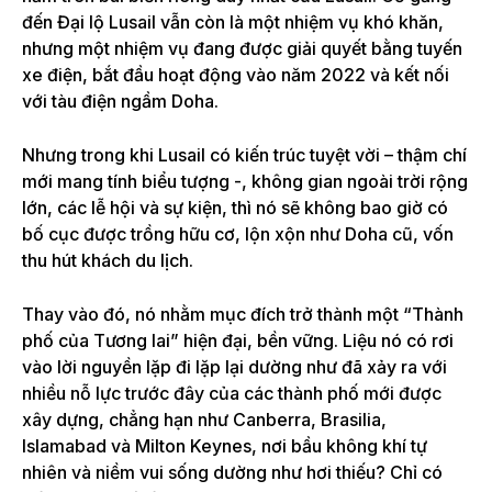
đến Đại lộ Lusail vẫn còn là một nhiệm vụ khó khăn,
nhưng một nhiệm vụ đang được giải quyết bằng tuyến
xe điện, bắt đầu hoạt động vào năm 2022 và kết nối
với tàu điện ngầm Doha.
Nhưng trong khi Lusail có kiến ​​trúc tuyệt vời – thậm chí
mới mang tính biểu tượng -, không gian ngoài trời rộng
lớn, các lễ hội và sự kiện, thì nó sẽ không bao giờ có
bố cục được trồng hữu cơ, lộn xộn như Doha cũ, vốn
thu hút khách du lịch.
Thay vào đó, nó nhằm mục đích trở thành một “Thành
phố của Tương lai” hiện đại, bền vững. Liệu nó có rơi
vào lời nguyền lặp đi lặp lại dường như đã xảy ra với
nhiều nỗ lực trước đây của các thành phố mới được
xây dựng, chẳng hạn như Canberra, Brasilia,
Islamabad và Milton Keynes, nơi bầu không khí tự
nhiên và niềm vui sống dường như hơi thiếu? Chỉ có