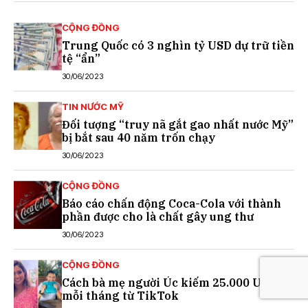
CỘNG ĐỒNG
Trung Quốc có 3 nghìn tỷ USD dự trữ tiền
tệ “ẩn”
30/06/2023
TIN NƯỚC MỸ
Đối tượng “truy nã gắt gao nhất nước Mỹ”
bị bắt sau 40 năm trốn chạy
30/06/2023
CỘNG ĐỒNG
Báo cáo chấn động Coca-Cola với thành
phần được cho là chất gây ung thư
30/06/2023
CỘNG ĐỒNG
Cách bà mẹ người Úc kiếm 25.000 USD
mỗi tháng từ TikTok