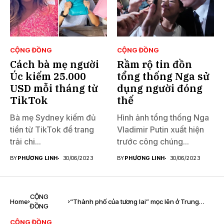
CỘNG ĐỒNG
CỘNG ĐỒNG
Cách bà mẹ người
Rầm rộ tin đồn
Úc kiếm 25.000
tổng thống Nga sử
USD mỗi tháng từ
dụng người đóng
TikTok
thế
Bà mẹ Sydney kiếm đủ
Hình ảnh tổng thống Nga
tiền từ TikTok để trang
Vladimir Putin xuất hiện
trải chi...
trước công chúng...
BY
PHƯƠNG LINH
30/06/2023
BY
PHƯƠNG LINH
30/06/2023
CỘNG
Home
“Thành phố của tương lai” mọc lên ở Trung
ĐỒNG
Đông
CỘNG ĐỒNG