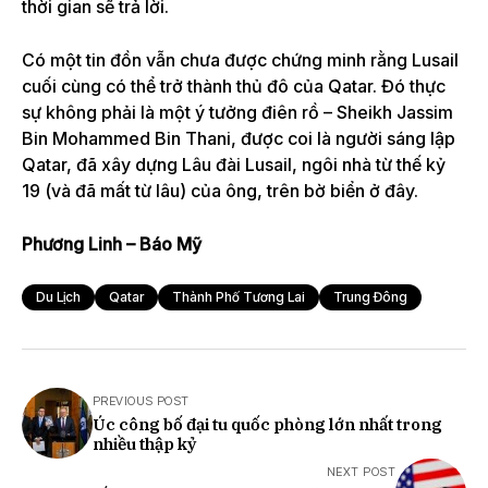
thời gian sẽ trả lời.
Có một tin đồn vẫn chưa được chứng minh rằng Lusail
cuối cùng có thể trở thành thủ đô của Qatar. Đó thực
sự không phải là một ý tưởng điên rồ – Sheikh Jassim
Bin Mohammed Bin Thani, được coi là người sáng lập
Qatar, đã xây dựng Lâu đài Lusail, ngôi nhà từ thế kỷ
19 (và đã mất từ ​​​​lâu) của ông, trên bờ biển ở đây.
Phương Linh – Báo Mỹ
Du Lịch
Qatar
Thành Phố Tương Lai
Trung Đông
PREVIOUS POST
Úc công bố đại tu quốc phòng lớn nhất trong
nhiều thập kỷ
NEXT POST