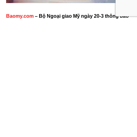
Baomy.com
– Bộ Ngoại giao Mỹ ngày 20-3 thông báo
sẽ ngừng cấp các loại
thị thực (visa)
phổ thông trên
toàn thế giới và không cho biết sẽ nối lại hoạt động
này vào lúc nào.
“Để đối phó với thách thức lớn trên toàn thế giới liên
quan đến COVID-19, Bộ Ngoại giao Mỹ sẽ ngừng các
dịch vụ cấp visa thông thường tại toàn bộ đại sứ quán và
lãnh sự quán. Các loại visa khẩn cấp vẫn được xem xét
nếu các đại sứ quán và lãnh sự quán Mỹ có đủ nhân
viên”, Bộ Ngoại giao Mỹ nhấn mạnh trong thông cáo ngày
20-3.