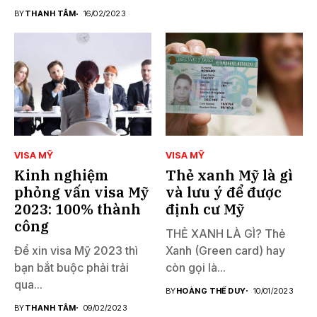
BY
THANH TÂM
16/02/2023
VISA MỸ
VISA MỸ
Kinh nghiệm
Thẻ xanh Mỹ là gì
phỏng vấn visa Mỹ
và lưu ý để được
2023: 100% thành
định cư Mỹ
công
THẺ XANH LÀ GÌ? Thẻ
Để xin visa Mỹ 2023 thì
Xanh (Green card) hay
bạn bắt buộc phải trải
còn gọi là...
qua...
BY
HOÀNG THẾ DUY
10/01/2023
BY
THANH TÂM
09/02/2023