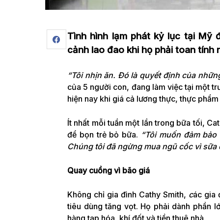
Tình hình lạm phát kỷ lục tại Mỹ
cảnh lao đao khi họ phải toan tính
“Tôi nhịn ăn. Đó là quyết định của nhữn
của 5 người con, đang làm việc tại một tr
hiện nay khi giá cả lương thực, thực phẩm 
Ít nhất mỗi tuần một lần trong bữa tối, C
để bọn trẻ bỏ bữa.
“Tôi muốn đảm bảo c
Chúng tôi đã ngừng mua ngũ cốc vì sữa 
Quay cuồng vì bão giá
Không chỉ gia đình Cathy Smith,
c
ác gia 
tiêu dùng tăng vọt. Họ phải dành phần l
hàng tạp hóa, khí đốt và tiền thuê nhà.