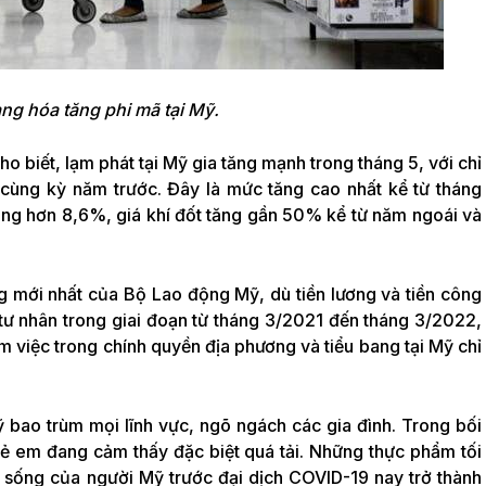
àng hóa tăng phi mã tại Mỹ.
biết, lạm phát tại Mỹ gia tăng mạnh trong tháng 5, với chỉ
 cùng kỳ năm trước. Đây là mức tăng cao nhất kể từ tháng
ăng hơn 8,6%, giá khí đốt tăng gần 50% kể từ năm ngoái và
g mới nhất của Bộ Lao động Mỹ, dù tiền lương và tiền công
tư nhân trong giai đoạn từ tháng 3/2021 đến tháng 3/2022,
 việc trong chính quyền địa phương và tiểu bang ​​tại Mỹ chỉ
 bao trùm mọi lĩnh vực, ngõ ngách các gia đình. Trong bối
 trẻ em đang cảm thấy đặc biệt quá tải. Những thực phẩm tối
ộc sống của người Mỹ trước đại dịch COVID-19 nay trở thành