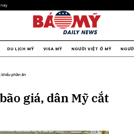
 nay
DU LỊCH MỸ
VISA MỸ
NGƯỜI VIỆT Ở MỸ
NGƯỜ
t khẩu phần ăn
bão giá, dân Mỹ cắt