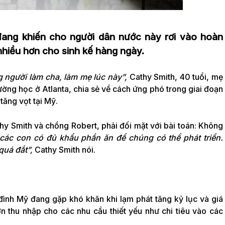
 đang khiến cho người dân nước này rơi vào hoàn
 nhiều hơn cho sinh kế hàng ngày.
g người làm cha, làm mẹ lúc này”,
Cathy Smith, 40 tuổi, mẹ
ường học ở Atlanta, chia sẻ về cách ứng phó trong giai đoạn
tăng vọt tại Mỹ.
athy Smith và chồng Robert, phải đối mặt với bài toán: Không
ác con có đủ khẩu phần ăn để chúng có thể phát triển.
quá đắt”,
Cathy Smith nói.
đình Mỹ đang gặp khó khăn khi lạm phát tăng kỷ lục và giá
ớn thu nhập cho các nhu cầu thiết yếu như chi tiêu vào các