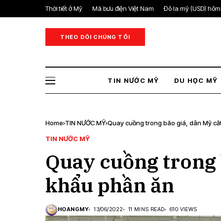
Thời tiết ở Mỹ
Mã bưu điện Việt Nam
Đô la mỹ (USD) hôm
THEO DÕI CHÚNG TÔI
TIN NƯỚC MỸ
DU HỌC MỸ
Home
TIN NƯỚC MỸ
Quay cuồng trong bão giá, dân Mỹ cắ
TIN NƯỚC MỸ
Quay cuồng trong 
khẩu phần ăn
HOANGMY
13/06/2022
11 MINS READ
610 VIEWS