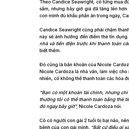
Theo Candice Seawright, cô từng mua đủ
sắm, nhưng bây giờ giá đã tăng lên hơ
con mình đủ khẩu phần ăn trong ngày, Can
Candice Seawright cũng phải chậm thanh 
này sẽ ảnh hưởng đến điểm thẻ tín dụng.
nhà và tiền điện trước khi thanh toán c
biết thêm.
Đó cũng là băn khoăn của Nicole Cardoza
Nicole Cardoza là nhà văn, làm việc cho
nhiên, cô không thể thanh toán các hóa đ
“Bạn có một khoản tài chính, nhưng chi
thường tôi có thể thanh toán bằng thẻ t
đó ngay bây giờ”,
Nicole Cardoza nói.
Cô có người con gái 2 tuổi bị bại não, nên 
bệnh của con gái mình.
“Bất cứ điều gì xả