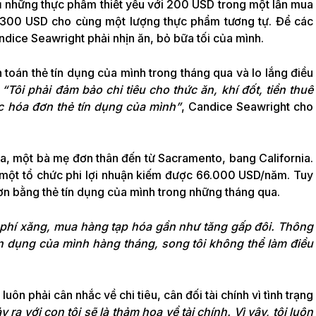
 những thực phẩm thiết yếu với 200 USD trong một lần mua
n 300 USD cho cùng một lượng thực phẩm tương tự. Để các
dice Seawright phải nhịn ăn, bỏ bữa tối của mình.
toán thẻ tín dụng của mình trong tháng qua và lo lắng điều
“Tôi phải đảm bảo chi tiêu cho thức ăn, khí đốt, tiền thuê
ác hóa đơn thẻ tín dụng của mình”
, Candice Seawright cho
, một bà mẹ đơn thân đến từ Sacramento, bang California.
 một tổ chức phi lợi nhuận kiếm được 66.000 USD/năm. Tuy
ơn bằng thẻ tín dụng của mình trong những tháng qua.
 phí xăng, mua hàng tạp hóa gần như tăng gấp đôi. Thông
ín dụng của mình hàng tháng, song tôi không thể làm điều
luôn phải cân nhắc về chi tiêu, cân đối tài chính vì tình trạng
y ra với con tôi sẽ là thảm họa về tài chính. Vì vậy, tôi luôn