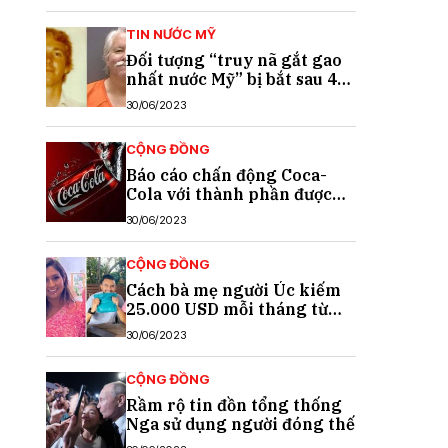
TIN NƯỚC MỸ
Đối tượng “truy nã gắt gao
nhất nước Mỹ” bị bắt sau 40
năm trốn chạy
30/06/2023
CỘNG ĐỒNG
Báo cáo chấn động Coca-
Cola với thành phần được
cho là chất gây ung thư
30/06/2023
CỘNG ĐỒNG
Cách bà mẹ người Úc kiếm
25.000 USD mỗi tháng từ
TikTok
30/06/2023
CỘNG ĐỒNG
Rầm rộ tin đồn tổng thống
Nga sử dụng người đóng thế