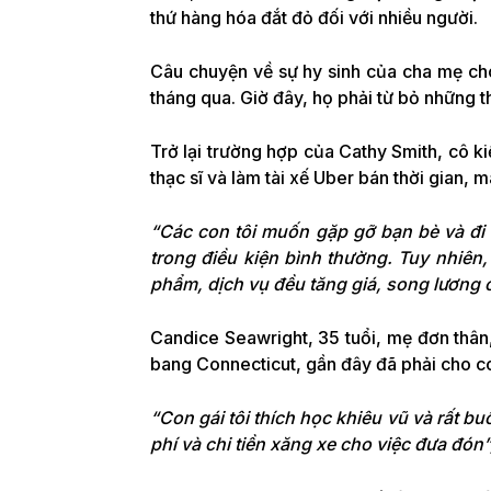
thứ hàng hóa đắt đỏ đối với nhiều người.
Câu chuyện về sự hy sinh của cha mẹ ch
tháng qua. Giờ đây, họ phải từ bỏ những th
Trở lại trường hợp của Cathy Smith, cô
thạc sĩ và làm tài xế Uber bán thời gia
“Các con tôi muốn gặp gỡ bạn bè và đi d
trong điều kiện bình thường. Tuy nhiên
phẩm, dịch vụ đều tăng giá, song lương c
Candice Seawright, 35 tuổi, mẹ đơn thân
bang Connecticut, gần đây đã phải cho con
“Con gái tôi thích học khiêu vũ và rất b
phí và chi tiền xăng xe cho việc đưa đón”