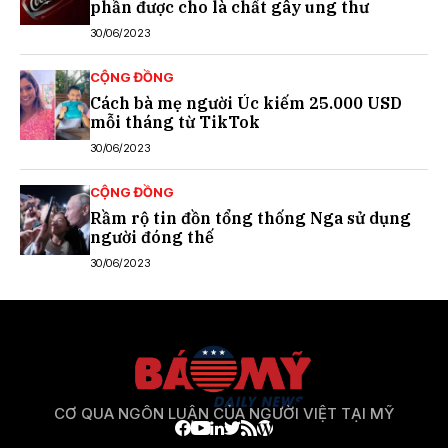
phần được cho là chất gây ung thư
30/06/2023
CỘNG ĐỒNG
Cách bà mẹ người Úc kiếm 25.000 USD
mỗi tháng từ TikTok
30/06/2023
CỘNG ĐỒNG
Rầm rộ tin đồn tổng thống Nga sử dụng
người đóng thế
30/06/2023
CƠ QUA NGÔN LUẬN CỦA NGƯỜI VIỆT TẠI MỸ