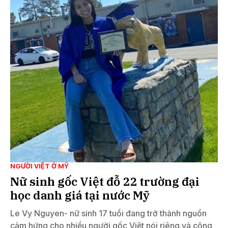
NGƯỜI VIỆT Ở MỸ
Nữ sinh gốc Việt đỗ 22 trường đại
học danh giá tại nước Mỹ
Le Vy Nguyen- nữ sinh 17 tuổi đang trở thành nguồn
cảm hứng cho nhiều người gốc Việt nói riêng và cộng