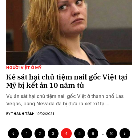
NGƯỜI VIỆT Ở MỸ
Kẻ sát hại chủ tiệm nail gốc Việt tại
Mỹ bị kết án 10 năm tù
Vụ án sát hại chủ tiệm nail gốc Việt ở thành phố Las
Vegas, bang Nevada đã bị đưa ra xét xử tại...
BY
THANH TÂM
19/02/2021
1
2
3
4
5
6
…
10