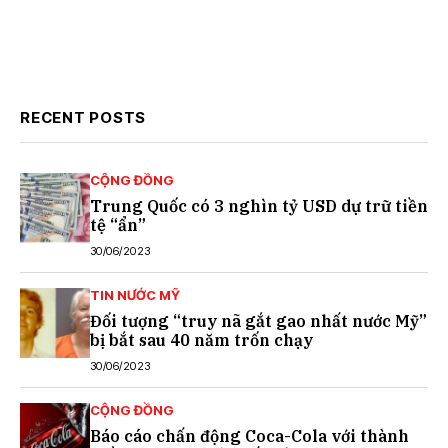
RECENT POSTS
CỘNG ĐỒNG
Trung Quốc có 3 nghìn tỷ USD dự trữ tiền
tệ “ẩn”
30/06/2023
TIN NƯỚC MỸ
Đối tượng “truy nã gắt gao nhất nước Mỹ”
bị bắt sau 40 năm trốn chạy
30/06/2023
CỘNG ĐỒNG
Báo cáo chấn động Coca-Cola với thành